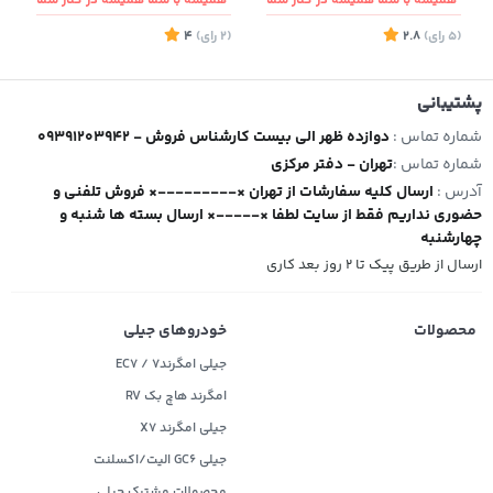
همیشه با شما همیشه در کنار شما
همیشه با شما همیشه در کنار شما
(5
رای
)
2.8
(2
رای
)
4
6
پشتیبانی
شماره تماس :
09391203942 - دوازده ظهر الی بیست کارشناس فروش
شماره تماس :
تهران - دفتر مرکزی
آدرس :
ارسال کلیه سفارشات از تهران ×---------× فروش تلفنی و
حضوری نداریم فقط از سایت لطفا ×-----× ارسال بسته ها شنبه و
چهارشنبه
ارسال از طریق پیک تا ۲ روز بعد کاری
محصولات
خودروهای جیلی
جیلی امگرند۷ / EC7
امگرند هاچ بک RV
جیلی امگرند X7
جیلی GC6 الیت/اکسلنت
محصولات مشترک جیلی