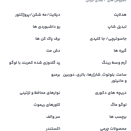
کفپوش های ۳ بعدی ایرانی
هدلایت
دیلایت/مه شکن/پروژکتور
تبدیل شاپ
رو داشبوردی ها
جاسوئیچی/ جا کلیدی
برف پاک کن ها
گیره ها
دش مت
آرم وسط رینگ
پد گلدوزی شده کمربند با لوگو
ساعت, بلوتوث, شارژرها، باتری، دوربین
برمبو
و مانیتور
دریچه های دکوری
نوارهای محافظ و تزئینی
لوگو ماگ
کاورهای ریموت
برچسب ها
سر والف
محصولات چرمی
اکستندر