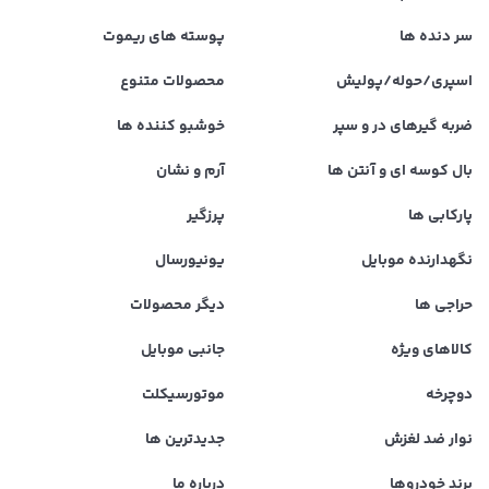
سر دنده ها
پوسته های ریموت
اسپری/حوله/پولیش
محصولات متنوع
ضربه گیرهای در و سپر
خوشبو کننده ها
بال کوسه ای و آنتن ها
آرم و نشان
پارکابی ها
پرزگیر
نگهدارنده موبایل
یونیورسال
حراجی ها
دیگر محصولات
کالاهای ویژه
جانبی موبایل
دوچرخه
موتورسیکلت
نوار ضد لغزش
جدیدترین ها
برند خودروها
درباره ما