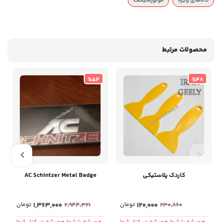
محصولات مرتبط
%54
%48
کاردک پلاستیکی
AC Schintzer Metal Badge
120,000
تومان
1,363,000
تومان
2,944,321
230,860