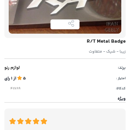
R/T Metal Badge
زیبا - شیک - متفاوت
برند:
لوازم رنو
5
از
1
رای
امتیاز :
کدکالا:
ویژه