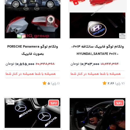
ولکام لوگو فابریک سانتافه 2014-
ولکام لوگو PORSCHE Panamera
-2017 HYUNDAI_SANTAFE
بصورت فابریک
10,303,000
تومان
10,565,000
تومان
20,348,368
18,244,364
همیشه با شما همیشه در کنار شما
همیشه با شما همیشه در کنار شما
(7
رای
)
2.86
(1
رای
)
5
%42
%41