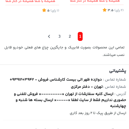
همیشه با شما همیشه در کنار شما
همیشه با شما همیشه در کنار شما
(2
رای
)
3.5
(1
رای
)
5
3
2
1
تمامی این محصولات بصورت فابریک و جایگزین چراغ های فعلی خودرو قابل
نصب میباشند.
پشتیبانی
شماره تماس :
09391203942 - دوازده ظهر الی بیست کارشناس فروش
شماره تماس :
تهران - دفتر مرکزی
آدرس :
ارسال کلیه سفارشات از تهران ×---------× فروش تلفنی و
حضوری نداریم فقط از سایت لطفا ×-----× ارسال بسته ها شنبه و
چهارشنبه
ارسال از طریق پیک تا ۲ روز بعد کاری