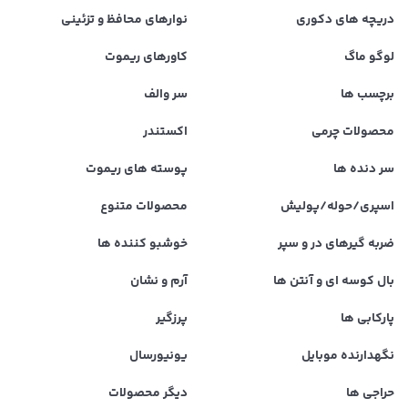
دریچه های دکوری
نوارهای محافظ و تزئینی
لوگو ماگ
کاورهای ریموت
برچسب ها
سر والف
محصولات چرمی
اکستندر
سر دنده ها
پوسته های ریموت
اسپری/حوله/پولیش
محصولات متنوع
ضربه گیرهای در و سپر
خوشبو کننده ها
بال کوسه ای و آنتن ها
آرم و نشان
پارکابی ها
پرزگیر
نگهدارنده موبایل
یونیورسال
حراجی ها
دیگر محصولات