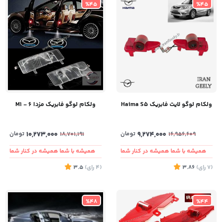
%45
%45
ولکام لوگو لایت فابریک Haima S5
ولکام لوگو فابریک مزدا ۶ - M1
9,274,000
تومان
10,273,000
تومان
18,701,191
16,956,609
همیشه با شما همیشه در کنار شما
همیشه با شما همیشه در کنار شما
(7
رای
)
3.86
(4
رای
)
3.5
%48
%44