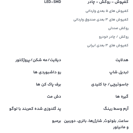
کفپوش - روکش - چادر
LED‌-SMD
کفپوش های 5 بعدی وارداتی
کفپوش های 3 بعدی صندوق وارداتی
روکش صندلی
روکش / چادر خودرو
کفپوش های ۳ بعدی ایرانی
هدلایت
دیلایت/مه شکن/پروژکتور
تبدیل شاپ
رو داشبوردی ها
جاسوئیچی/ جا کلیدی
برف پاک کن ها
گیره ها
دش مت
آرم وسط رینگ
پد گلدوزی شده کمربند با لوگو
ساعت, بلوتوث, شارژرها، باتری، دوربین
برمبو
و مانیتور