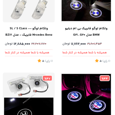
ولکام لوگو فابریک بی ام دبلیو
ولکام لوگو -SL / S CLass -
BMW مدل G20 ـ G21
Mrcedes Benz فابریک - مدل BZ16
11,762,000
تومان
12,885,000
تومان
22,207,870
19,801,454
همیشه با شما همیشه در کنار شما
همیشه با شما همیشه در کنار شما
(1
رای
)
5
(1
رای
)
5
%47
%44