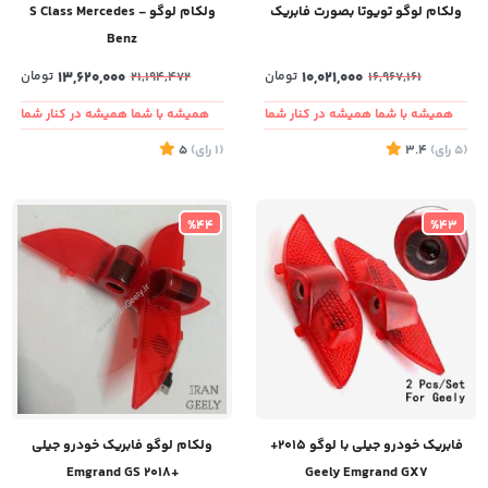
ولکام لوگو تویوتا بصورت فابریک
ولکام لوگو - S Class Mercedes
Benz
10,021,000
تومان
13,620,000
تومان
21,194,472
16,967,161
همیشه با شما همیشه در کنار شما
همیشه با شما همیشه در کنار شما
(5
رای
)
3.4
(1
رای
)
5
%44
%43
فابریک خودرو جیلی با لوگو 2015+
ولکام لوگو فابریک خودرو جیلی
+2018 Emgrand GS
Geely Emgrand GX7