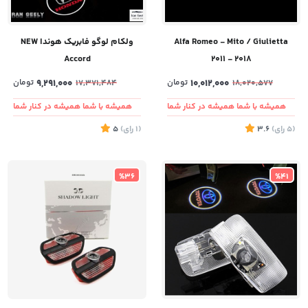
Alfa Romeo - Mito / Giulietta
ولکام لوگو فابریک هوندا NEW
Accord
2011 - 2018
10,012,000
تومان
9,291,000
تومان
17,371,484
18,020,577
همیشه با شما همیشه در کنار شما
همیشه با شما همیشه در کنار شما
(5
رای
)
3.6
(1
رای
)
5
%36
%41