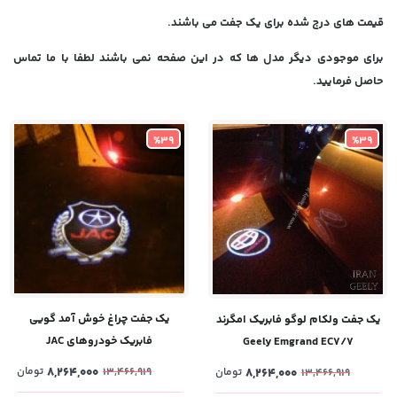
قیمت های درج شده برای یک جفت می باشند.
برای موجودی دیگر مدل ها که در این صفحه نمی باشند لطفا با ما تماس
حاصل فرمایید.
%39
%39
یک جفت چراغ خوش آمد گویی
یک جفت ولکام لوگو فابریک امگرند
فابریک خودروهای JAC
Geely Emgrand EC7/7
8,264,000
تومان
13,466,919
8,264,000
تومان
13,466,919