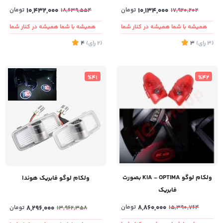
10,134,000
تومان
10,432,000
تومان
18,639,554
17,920,202
همیشه با شما همیشه در کنار شما
همیشه با شما همیشه در کنار شما
(3
رای
)
3
(2
رای
)
4
%41
%42
ولکام لوگو KIA - OPTIMA بصورت
ولکام لوگو فابریک هوندا
فابریک
8,860,000
تومان
15,390,764
8,296,000
تومان
13,962,358