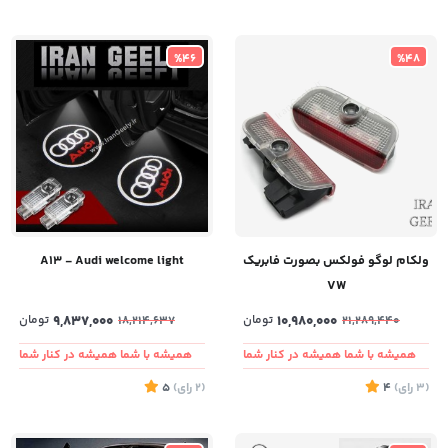
%46
%48
ولکام لوگو فولکس بصورت فابریک
A13 - Audi welcome light
VW
10,980,000
تومان
9,837,000
تومان
18,214,637
21,289,440
همیشه با شما همیشه در کنار شما
همیشه با شما همیشه در کنار شما
(3
رای
)
4
(2
رای
)
5