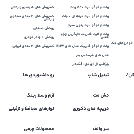
ولکام لوگو لایت 5/7 وات
کفپوش های 5 بعدی وارداتی
ولکام لوگو لایت حرفه ای 7 وات
کفپوش های 3 بعدی صندوق
وارداتی
ولکام لوگو لایت بدون سیم
روکش صندلی
ولکام لایت فابریک جایگزین چراغ
فعلی
روکش / چادر خودرو
خودروهای جک
ولکام لوگو فابریک مدل های BMW
کفپوش های ۳ بعدی ایرانی
مدل های مرسدس بنز
پارکابی ال ای دی افکتدار
کن/
تبدیل شاپ
رو داشبوردی ها
دش مت
آرم وسط رینگ
دریچه های دکوری
نوارهای محافظ و تزئینی
سر والف
محصولات چرمی