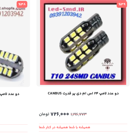
%38
%39
دو عدد لامپ ۲۴ اس ام دی پر قدرت CANBUS
دو عدد لامپ ۴۸ اس ام دی پر قدرت NBUS
726,000
تومان
1,196,773
همیشه با شما همیشه در کنار شما