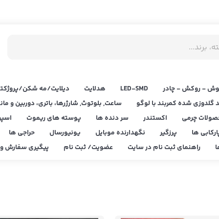
ش - روکش - چادر
LED‌-SMD
هدلایت
دیلایت/مه شکن/پروژکتو
د گلدوزی شده کمربند با لوگو
ساعت, بلوتوث, شارژرها، باتری، دوربین و مان
صولات چرمی
اکستندر
سر دنده ها
پوسته های ریموت
اسپر
ارکابی ها
پرزگیر
نگهدارنده موبایل
یونیورسال
حراجی ها
ا
راهنمای ثبت نام در سایت
عضویت/ ثبت نام
پیگیری سفارش و ا