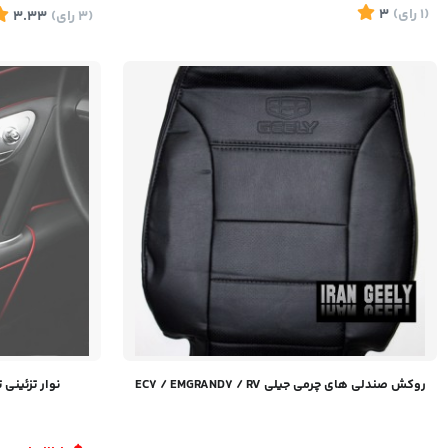
(1
رای
)
3
(3
رای
)
3.33
روکش صندلی های چرمی جیلی EC7 / EMGRAND7 / RV
نوار تزئینی تی شکل ۴ می