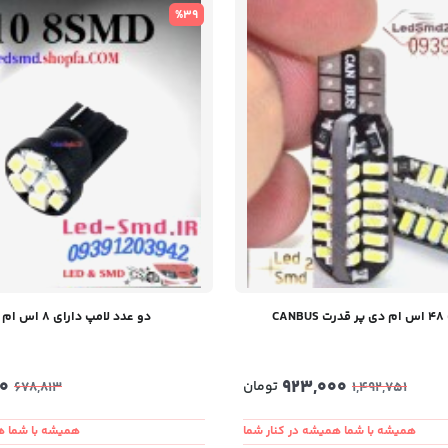
%39
CA
دو عدد لامپ دارای 8 اس ام دی T10
0
923,000
تومان
678,813
1,492,751
همیشه با شما همیشه در کنار شما
همیشه با شما ه