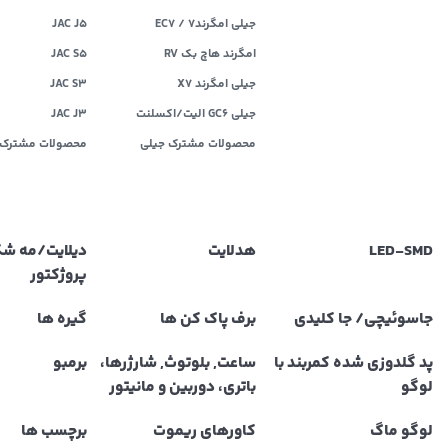
جیلی امگرند۷ / EC7
JAC J5
امگرند هاچ بک RV
JAC S5
جیلی امگرند X7
JAC S3
جیلی GC6 الیت/اکسلنت
JAC J3
محصولات مشترک جیلی
محصولات مشترک 
LED‌-SMD
هدلایت
دیلایت/مه ش
پروژکتور
جاسوئیچی/ جا کلیدی
برف پاک کن ها
گیره ها
پد گلدوزی شده کمربند با
ساعت, بلوتوث, شارژرها،
برمبو
لوگو
باتری، دوربین و مانیتور
لوگو ماگ
کاورهای ریموت
برچسب ها