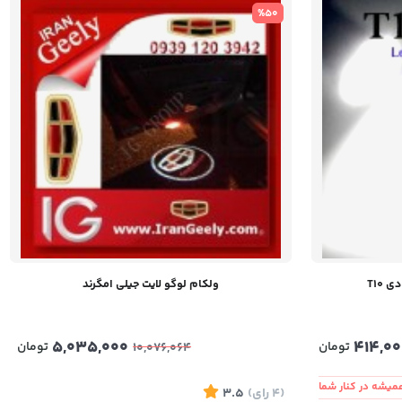
%50
ولکام لوگو لایت جیلی امگرند
5,035,000
414,00
تومان
تومان
10,076,064
میشه در کنار شما
(4
رای
)
3.5