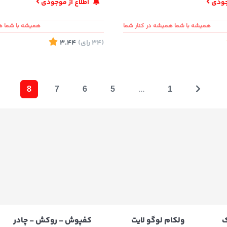
وجودی
اطلاع از موجودی
همیشه با شما همیشه در کنار شما
همیشه با شما ه
(34
رای
)
3.44
8
7
6
5
...
1
ک
ولکام لوگو لایت
کفپوش - روکش - چادر