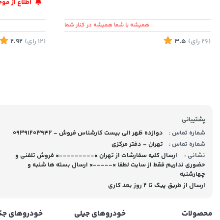
اطلاع از م
همیشه با شما همیشه در کنار شما
(26
رای
)
3.5
(12
رای
)
2.92
تماس بگیرید
پشتیبانی
شماره تماس :
09391203942 - دوازده ظهر الی بیست کارشناس فروش
شماره تماس :
تهران - دفتر مرکزی
نشانی :
ارسال کلیه سفارشات از تهران ×---------× فروش تلفنی و
حضوری نداریم فقط از سایت لطفا ×-----× ارسال بسته ها شنبه و
چهارشنبه
ارسال از طریق پیک تا ۲ روز بعد کاری
محصولات
خودروهای جیلی
خودروهای ج