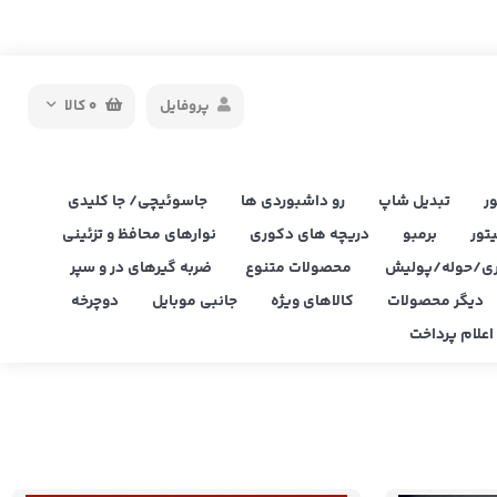
پروفایل
0
کالا
ر
تبدیل شاپ
رو داشبوردی ها
جاسوئیچی/ جا کلیدی
یتور
برمبو
دریچه های دکوری
نوارهای محافظ و تزئینی
ی/حوله/پولیش
محصولات متنوع
ضربه گیرهای در و سپر
دیگر محصولات
کالاهای ویژه
جانبی موبایل
دوچرخه
علام پرداخت