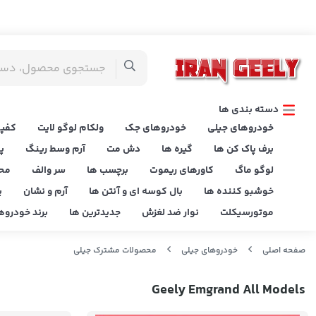
دسته بندی ها
خودروهای جیلی
خودروهای جک
ولکام لوگو لایت
کفپو
برف پاک کن ها
گیره ها
دش مت
آرم وسط رینگ
پ
لوگو ماگ
کاورهای ریموت
برچسب ها
سر والف
مح
خوشبو کننده ها
بال کوسه ای و آنتن ها
آرم و نشان
پ
موتورسیکلت
نوار ضد لغزش
جدیدترین ها
برند خودروه
صفحه اصلی
خودروهای جیلی
محصولات مشترک جیلی
Geely Emgrand All Models