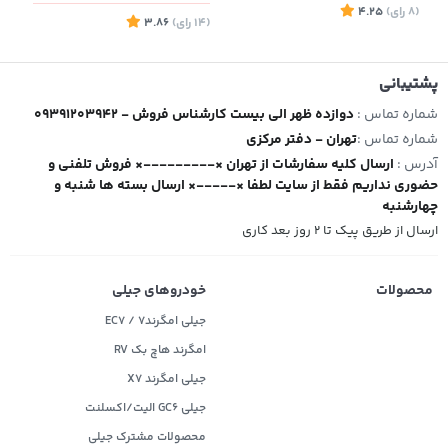
(8
رای
)
4.25
(14
رای
)
3.86
3
پشتیبانی
شماره تماس :
09391203942 - دوازده ظهر الی بیست کارشناس فروش
شماره تماس :
تهران - دفتر مرکزی
آدرس :
ارسال کلیه سفارشات از تهران ×---------× فروش تلفنی و
حضوری نداریم فقط از سایت لطفا ×-----× ارسال بسته ها شنبه و
چهارشنبه
ارسال از طریق پیک تا ۲ روز بعد کاری
محصولات
خودروهای جیلی
جیلی امگرند۷ / EC7
امگرند هاچ بک RV
جیلی امگرند X7
جیلی GC6 الیت/اکسلنت
محصولات مشترک جیلی