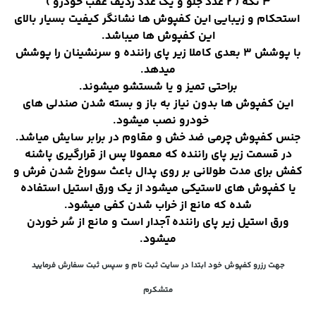
3 تکه ( 2 عدد جلو و یک عدد ردیف عقب خودرو )
استحکام و زیبایی این کفپوش ها نشانگر کیفیت بسیار بالای
این کفپوش ها میباشد.
با پوشش 3 بعدی کاملا زیر پای راننده و سرنشینان را پوشش
میدهد.
براحتی تمیز و یا شستشو میشوند.
این کفپوش ها بدون نیاز به باز و بسته شدن صندلی های
خودرو نصب میشود.
جنس کفپوش چرمی ضد خش و مقاوم در برابر سایش میاشد.
در قسمت زیر پای راننده که معمولا پس از قرارگیری پاشنه
کفش برای مدت طولانی بر روی پدال باعث سوراخ شدن فرش و
یا کفپوش های لاستیکی میشود از یک ورق استیل استفاده
شده که مانع از خراب شدن کفی میشود.
ورق استیل زیر پای راننده آجدار است و مانع از سُر خوردن
میشود.
جهت رزرو کفپوش خود ابتدا در سایت ثبت نام و سپس ثبت سفارش فرمایید
متشکرم