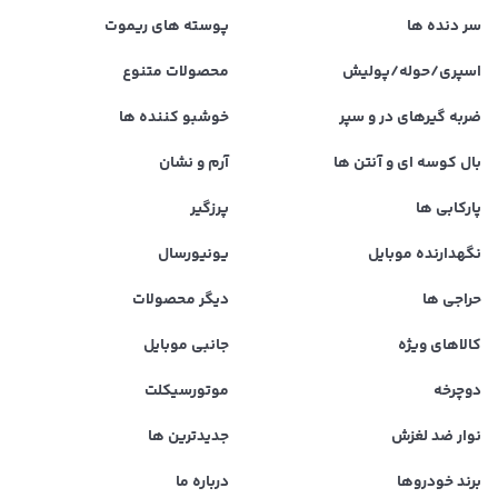
سر دنده ها
پوسته های ریموت
اسپری/حوله/پولیش
محصولات متنوع
ضربه گیرهای در و سپر
خوشبو کننده ها
بال کوسه ای و آنتن ها
آرم و نشان
پارکابی ها
پرزگیر
نگهدارنده موبایل
یونیورسال
حراجی ها
دیگر محصولات
کالاهای ویژه
جانبی موبایل
دوچرخه
موتورسیکلت
نوار ضد لغزش
جدیدترین ها
برند خودروها
درباره ما