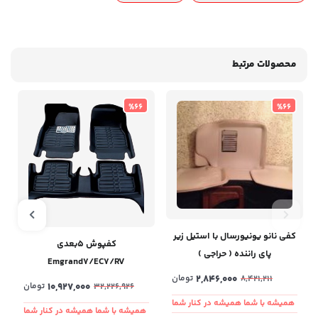
محصولات مرتبط
%66
%66
کفی نانو یونیورسال با استیل زیر
کفپوش ۵بعدی
پای راننده ( حراجی )
Emgrand7/EC7/RV
2,846,000
تومان
8,421,211
10,927,000
تومان
32,226,926
همیشه با شما همیشه در کنار شما
همیشه با شما همیشه در کنار شما