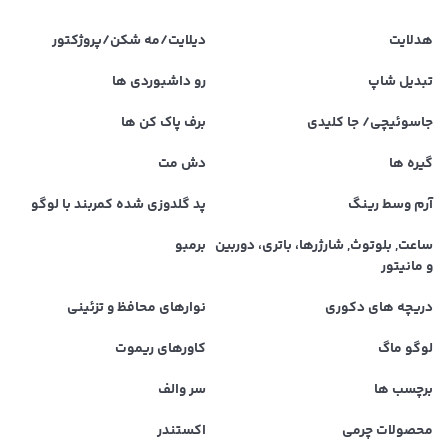
هدلایت
دیلایت/مه شکن/پروژکتور
تبدیل شاپ
رو داشبوردی ها
جاسوئیچی/ جا کلیدی
برف پاک کن ها
گیره ها
دش مت
آرم وسط رینگ
پد گلدوزی شده کمربند با لوگو
ساعت, بلوتوث, شارژرها، باتری، دوربین
برمبو
و مانیتور
دریچه های دکوری
نوارهای محافظ و تزئینی
لوگو ماگ
کاورهای ریموت
برچسب ها
سر والف
محصولات چرمی
اکستندر