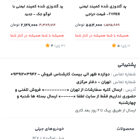
پد گلدوزی شده کمربند ایمنی
پد گلدوزی شده کمربند ایمنی با
TYPER- قیمت حراجی
لوگو جک - جدید
554,000
تومان
2,149,000
تومان
4,389,716
1,525,689
همیشه با شما همیشه در کنار شما
همیشه با شما همیشه در کنار شما
(1
رای
)
5
(3
رای
)
4
2
پشتیبانی
شماره تماس :
09391203942 - دوازده ظهر الی بیست کارشناس فروش
شماره تماس :
تهران - دفتر مرکزی
آدرس :
ارسال کلیه سفارشات از تهران ×---------× فروش تلفنی و
حضوری نداریم فقط از سایت لطفا ×-----× ارسال بسته ها شنبه و
چهارشنبه
ارسال از طریق پیک تا ۲ روز بعد کاری
محصولات
خودروهای جیلی
جیلی امگرند۷ / EC7