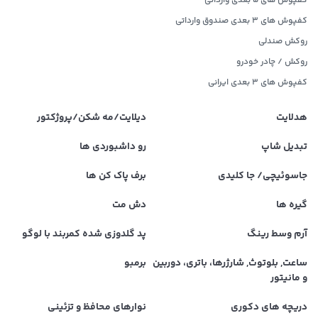
کفپوش های 5 بعدی وارداتی
کفپوش های 3 بعدی صندوق وارداتی
روکش صندلی
روکش / چادر خودرو
کفپوش های ۳ بعدی ایرانی
هدلایت
دیلایت/مه شکن/پروژکتور
تبدیل شاپ
رو داشبوردی ها
جاسوئیچی/ جا کلیدی
برف پاک کن ها
گیره ها
دش مت
آرم وسط رینگ
پد گلدوزی شده کمربند با لوگو
ساعت, بلوتوث, شارژرها، باتری، دوربین
برمبو
و مانیتور
دریچه های دکوری
نوارهای محافظ و تزئینی