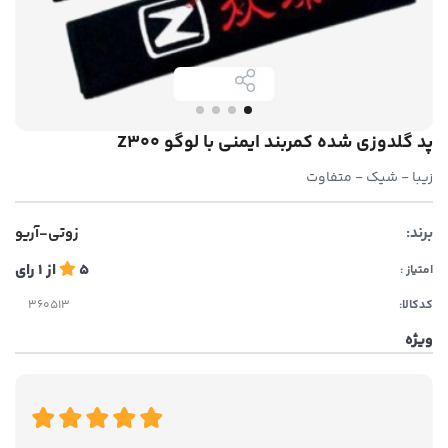
پد گلدوزی شده کمربند ایمنی با لوگو Z300
زیبا - شیک - متفاوت
برند:
زوتی-آریو
5
از
1
رای
امتیاز :
کدکالا:
ویژه