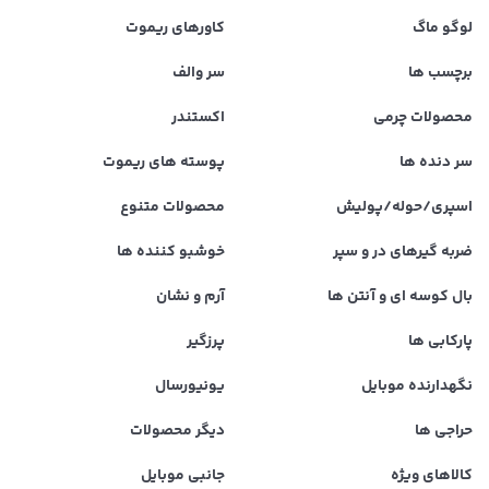
لوگو ماگ
کاورهای ریموت
برچسب ها
سر والف
محصولات چرمی
اکستندر
سر دنده ها
پوسته های ریموت
اسپری/حوله/پولیش
محصولات متنوع
ضربه گیرهای در و سپر
خوشبو کننده ها
بال کوسه ای و آنتن ها
آرم و نشان
پارکابی ها
پرزگیر
نگهدارنده موبایل
یونیورسال
حراجی ها
دیگر محصولات
کالاهای ویژه
جانبی موبایل