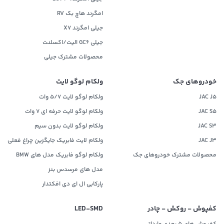
امگرند هاچ بک RV
جیلی امگرند X7
جیلی GC6 الیت/اکسلنت
محصولات مشترک جیلی
خودروهای جک
ولکام لوگو لایت
JAC J5
ولکام لوگو لایت 5/7 وات
JAC S5
ولکام لوگو لایت حرفه ای 7 وات
JAC S3
ولکام لوگو لایت بدون سیم
JAC J3
ولکام لایت فابریک جایگزین چراغ فعلی
محصولات مشترک خودروهای جک
ولکام لوگو فابریک مدل های BMW
مدل های مرسدس بنز
پارکابی ال ای دی افکتدار
کفپوش - روکش - چادر
LED‌-SMD