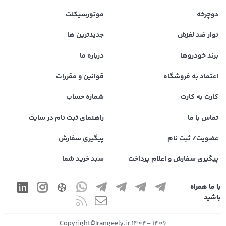
دوچرخه
موتورسیکلت
نوار ضد لغزش
جدیدترین ها
برند خودروها
درباره ما
اعتماد به فروشگاه
قوانین و مقررات
کارت به کارت
شماره حساب
تماس با ما
راهنمای ثبت نام در سایت
عضویت/ ثبت نام
پیگیری سفارش
پیگیری سفارش و اعلام پرداخت
سبد خرید شما
با ما همراه
باشید
1406 -1404 Copyright©Irangeely.ir