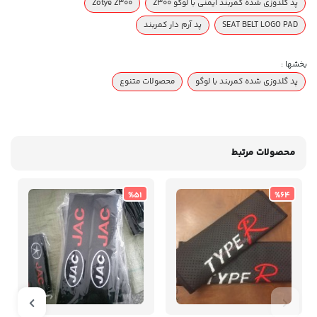
پد گلدوزی شده کمربند ایمنی با لوگو Z300
Zotye Z300
SEAT BELT LOGO PAD
پد آرم دار کمربند
بخشها :
پد گلدوزی شده کمربند با لوگو
محصولات متنوع
محصولات مرتبط
%51
%64