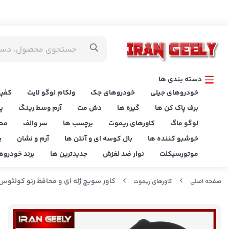
دسته بندی ها
خودروهای جیلی
خودروهای جک
ولکام لوگو لایت
کفپو
برف پاک کن ها
گیره ها
دش مت
آرم وسط رینگ
پ
لوگو ماگ
کاورهای ریموت
برچسب ها
سر والف
مح
خوشبو کننده ها
بال کوسه ای و آنتن ها
آرم و نشان
پ
موتورسیکلت
نوار ضد لغزش
جدیدترین ها
برند خودروه
کاور سویچ ژله ای و محافظ رنو کولئوس 
صفحه اصلی
کاورهای ریموت