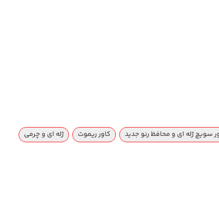
ر سویچ ژله ای و محافظ رنو جدید
کاور ریموت
ژله ای و چرمی