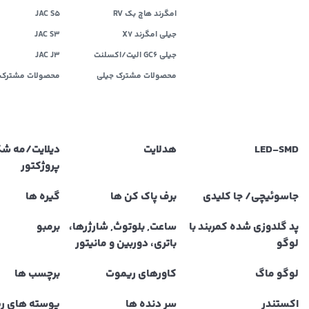
امگرند هاچ بک RV
JAC S5
جیلی امگرند X7
JAC S3
جیلی GC6 الیت/اکسلنت
JAC J3
محصولات مشترک جیلی
محصولات مشترک 
LED‌-SMD
هدلایت
دیلایت/مه ش
پروژکتور
جاسوئیچی/ جا کلیدی
برف پاک کن ها
گیره ها
پد گلدوزی شده کمربند با
ساعت, بلوتوث, شارژرها،
برمبو
لوگو
باتری، دوربین و مانیتور
لوگو ماگ
کاورهای ریموت
برچسب ها
اکستندر
سر دنده ها
پوسته های ر