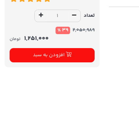
تعداد
39 %
2,050,989
1,251,000
تومان
افزودن به سبد