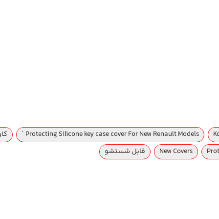
K
Protecting Silicone key case cover For New Renault Models `
کاو
Pro
New Covers
قابل شستشو