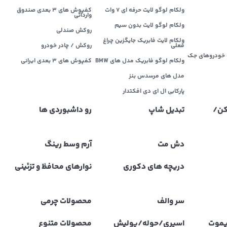
ولکام لوگو لایت حرفه ای 7 وات
کفپوش های 3 بعدی صندوق
وارداتی
ولکام لوگو لایت بدون سیم
روکش صندلی
ولکام لایت فابریک جایگزین چراغ
فعلی
روکش / چادر خودرو
خودروهای جک
ولکام لوگو فابریک مدل های BMW
کفپوش های ۳ بعدی ایرانی
مدل های مرسدس بنز
پارکابی ال ای دی افکتدار
کن/
تبدیل شاپ
رو داشبوردی ها
دش مت
آرم وسط رینگ
دریچه های دکوری
نوارهای محافظ و تزئینی
سر والف
محصولات چرمی
یموت
اسپری/حوله/پولیش
محصولات متنوع