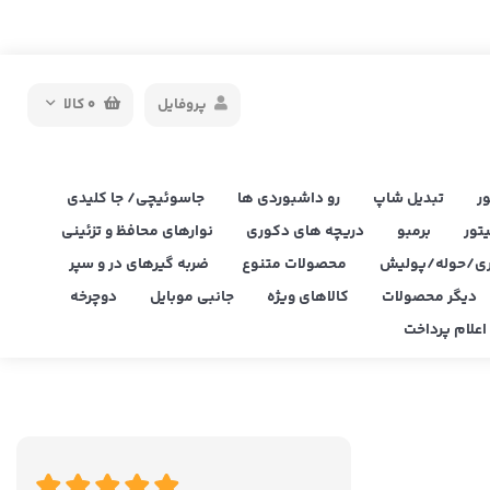
پروفایل
0
کالا
ر
تبدیل شاپ
رو داشبوردی ها
جاسوئیچی/ جا کلیدی
یتور
برمبو
دریچه های دکوری
نوارهای محافظ و تزئینی
ی/حوله/پولیش
محصولات متنوع
ضربه گیرهای در و سپر
دیگر محصولات
کالاهای ویژه
جانبی موبایل
دوچرخه
علام پرداخت