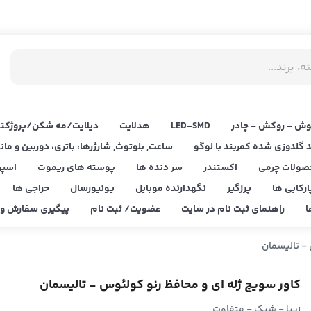
ش - روکش - چادر
LED‌-SMD
هدلایت
دیلایت/مه شکن/پروژکتو
د گلدوزی شده کمربند با لوگو
ساعت, بلوتوث, شارژرها، باتری، دوربین و مان
صولات چرمی
اکستندر
سر دنده ها
پوسته های ریموت
اسپر
ارکابی ها
پرزگیر
نگهدارنده موبایل
یونیورسال
حراجی ها
ا
راهنمای ثبت نام در سایت
عضویت/ ثبت نام
پیگیری سفارش و ا
- تالیسمان
کاور سویچ ژله ای و محافظ رنو کولئوس - تالیسمان
زیبا - شیک - متفاوت