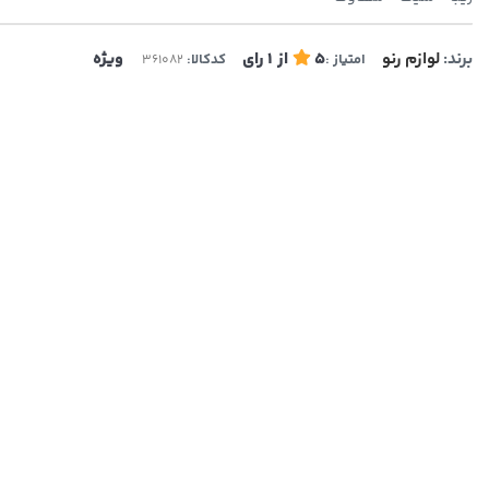
برند:
لوازم رنو
5
از
1
رای
ویژه
امتیاز :
کدکالا: