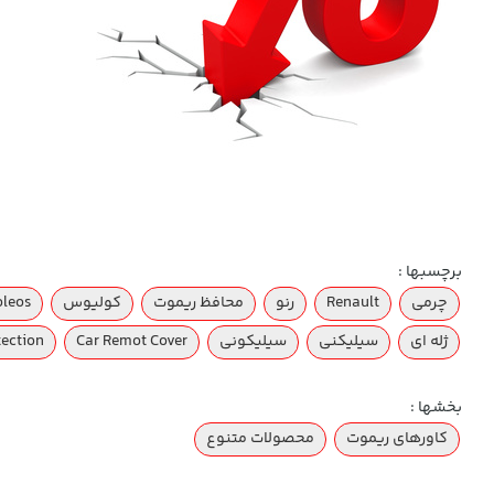
برچسبها :
چرمی
Renault
رنو
محافظ ریموت
کولیوس
oleos
ژله ای
سیلیکنی
سیلیکونی
Car Remot Cover
tection
بخشها :
کاورهای ریموت
محصولات متنوع