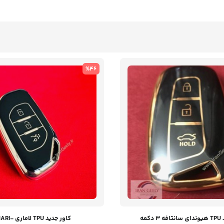
%46
کمه
کاور جدید TPU لاماری -LAMARI