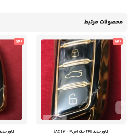
محصولات مرتبط
%46
%46
کاور جدید TPU جک اس۳ - JAC S3
کاور جدید TPU هیوندای سانتافه ۳ د