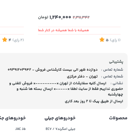
1,240,000
تومان
2,311,342
همیشه با شما همیشه در کنار شما
(1
رای
)
5
(2
رای
)
4
پشتیبانی
شماره تماس :
09391203942 - دوازده ظهر الی بیست کارشناس فروش
شماره تماس :
تهران - دفتر مرکزی
نشانی :
ارسال کلیه سفارشات از تهران ×---------× فروش تلفنی و
حضوری نداریم فقط از سایت لطفا ×-----× ارسال بسته ها شنبه و
چهارشنبه
ارسال از طریق پیک تا ۲ روز بعد کاری
محصولات
خودروهای جیلی
خودروهای ج
جیلی امگرند۷ / EC7
JAC J5