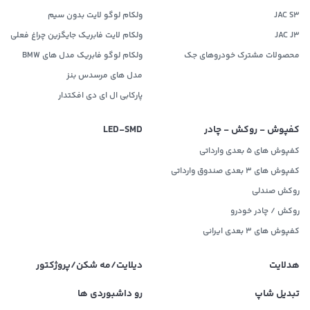
JAC S3
ولکام لوگو لایت بدون سیم
JAC J3
ولکام لایت فابریک جایگزین چراغ فعلی
محصولات مشترک خودروهای جک
ولکام لوگو فابریک مدل های BMW
مدل های مرسدس بنز
پارکابی ال ای دی افکتدار
کفپوش - روکش - چادر
LED‌-SMD
کفپوش های 5 بعدی وارداتی
کفپوش های 3 بعدی صندوق وارداتی
روکش صندلی
روکش / چادر خودرو
کفپوش های ۳ بعدی ایرانی
هدلایت
دیلایت/مه شکن/پروژکتور
تبدیل شاپ
رو داشبوردی ها