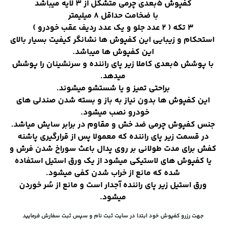
کفپوش ۵بعدی چرمی متشکل از 3 لایه میباشد
با ضخامت حداقل 8 میلیمتر
3 تکه ( 2 عدد جلو و یک عدد ردیف عقب خودرو )
استحکام و زیبایی این کفپوش ها نشانگر کیفیت بسیار بالای
این کفپوش ها میباشد.
با پوشش 5بعدی کاملا زیر پای راننده و سرنشینان را پوشش
میدهد.
براحتی تمیز و یا شستشو میشوند.
این کفپوش ها بدون نیاز به باز و بسته شدن صندلی های
خودرو نصب میشود.
جنس کفپوش چرمی ضد خش و مقاوم در برابر سایش میاشد.
در قسمت زیر پای راننده که معمولا پس از قرارگیری پاشنه
کفش برای مدت طولانی بر روی پدال باعث سوراخ شدن فرش و
یا کفپوش های لاستیکی میشود از یک ورق استیل استفاده
شده که مانع از خراب شدن کفی میشود.
ورق استیل زیر پای راننده آجدار است و مانع از سُر خوردن
میشود.
جهت رزرو کفپوش خود ابتدا در سایت ثبت نام و سپس ثبت سفارش فرمایید