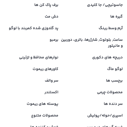
جاسوئیچی/ جا کلیدی
برف پاک کن ها
گیره ها
دش مت
آرم وسط رینگ
پد گلدوزی شده کمربند با لوگو
ساعت, بلوتوث, شارژرها، باتری، دوربین
برمبو
و مانیتور
دریچه های دکوری
نوارهای محافظ و تزئینی
لوگو ماگ
کاورهای ریموت
برچسب ها
سر والف
محصولات چرمی
اکستندر
سر دنده ها
پوسته های ریموت
اسپری/حوله/پولیش
محصولات متنوع