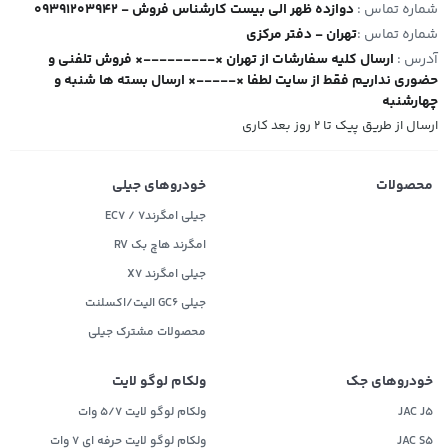
شماره تماس :
09391203942 - دوازده ظهر الی بیست کارشناس فروش
شماره تماس :
تهران - دفتر مرکزی
آدرس :
ارسال کلیه سفارشات از تهران ×---------× فروش تلفنی و
حضوری نداریم فقط از سایت لطفا ×-----× ارسال بسته ها شنبه و
چهارشنبه
ارسال از طریق پیک تا ۲ روز بعد کاری
محصولات
خودروهای جیلی
جیلی امگرند۷ / EC7
امگرند هاچ بک RV
جیلی امگرند X7
جیلی GC6 الیت/اکسلنت
محصولات مشترک جیلی
خودروهای جک
ولکام لوگو لایت
JAC J5
ولکام لوگو لایت 5/7 وات
JAC S5
ولکام لوگو لایت حرفه ای 7 وات