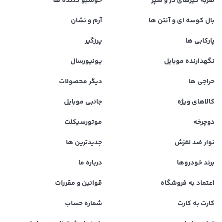
ضربه گیرهای در و سپر
خوشبو کننده ها
بال کوسه ای و آنتن ها
آرم و نشان
پارکابی ها
پرزگیر
نگهدارنده موبایل
یونیورسال
حراجی ها
دیگر محصولات
کالاهای ویژه
جانبی موبایل
دوچرخه
موتورسیکلت
نوار ضد لغزش
جدیدترین ها
برند خودروها
درباره ما
اعتماد به فروشگاه
قوانین و مقررات
کارت به کارت
شماره حساب