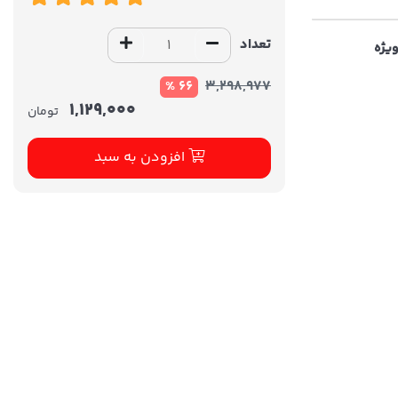
تعداد
یژه
66 %
3,298,977
1,129,000
تومان
افزودن به سبد