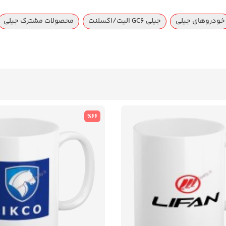
خودروهای جیلی
جیلی GC6 الیت/اکسلنت
محصولات مشترک جیلی
%66