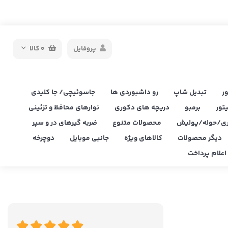
پروفایل
0
کالا
ر
تبدیل شاپ
رو داشبوردی ها
جاسوئیچی/ جا کلیدی
یتور
برمبو
دریچه های دکوری
نوارهای محافظ و تزئینی
ی/حوله/پولیش
محصولات متنوع
ضربه گیرهای در و سپر
دیگر محصولات
کالاهای ویژه
جانبی موبایل
دوچرخه
علام پرداخت