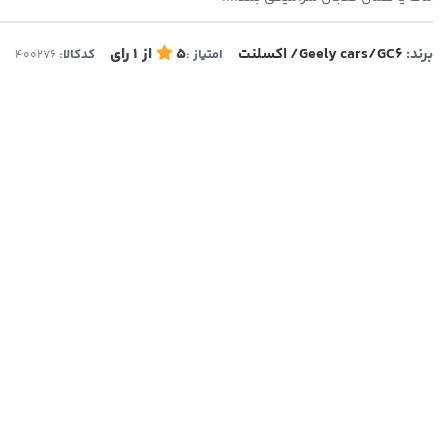
برند:
Geely cars/GC6/ اکسلنت
5
از
1
رای
و
امتیاز :
کدکالا: