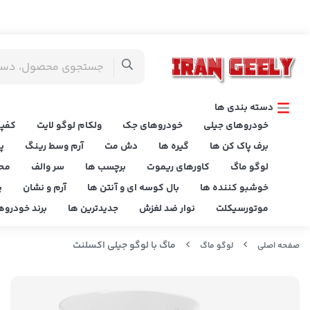
دسته بندی ها
خودروهای جیلی
خودروهای جک
ولکام لوگو لایت
کفپو
برف پاک کن ها
گیره ها
دش مت
آرم وسط رینگ
پ
لوگو ماگ
کاورهای ریموت
برچسب ها
سر والف
مح
خوشبو کننده ها
بال کوسه ای و آنتن ها
آرم و نشان
پ
موتورسیکلت
نوار ضد لغزش
جدیدترین ها
برند خودروه
ماگ با لوگو جیلی اکسلنت
صفحه اصلی
لوگو ماگ