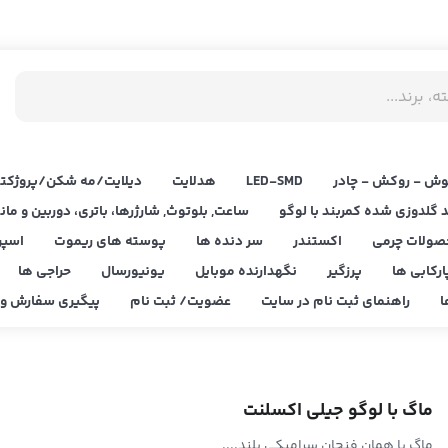
ش - روکش - چادر
LED‌-SMD
هدلایت
دیلایت/مه شکن/پروژکتو
د گلدوزی شده کمربند با لوگو
ساعت, بلوتوث, شارژرها، باتری، دوربین و مان
صولات چرمی
اکستندر
سر دنده ها
پوسته های ریموت
اسپر
ارکابی ها
پرزگیر
نگهدارنده موبایل
یونیورسال
حراجی ها
ا
راهنمای ثبت نام در سایت
عضویت/ ثبت نام
پیگیری سفارش و ا
ماگ با لوگو جیلی اکسلنت
ماگ یا همان فنجان سرامیکی بلند....