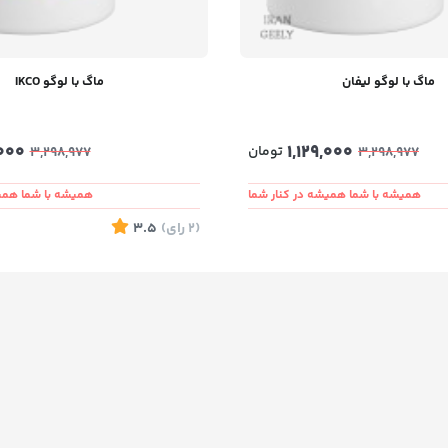
ماگ با لوگو لیفان
ماگ با لوگو IKCO
,000
1,129,000
تومان
3,298,977
3,298,977
همیشه با شما همیشه در کنار شما
همیشه با شما همیش
(2
رای
)
3.5