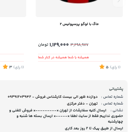
ماگ با لوگو پرسپولیس ۲
1,129,000
تومان
3,298,977
همیشه با شما همیشه در کنار شما
(1
رای
)
5
(1
رای
)
3
پشتیبانی
شماره تماس :
09391203942 - دوازده ظهر الی بیست کارشناس فروش
شماره تماس :
تهران - دفتر مرکزی
نشانی :
ارسال کلیه سفارشات از تهران ×---------× فروش تلفنی و
حضوری نداریم فقط از سایت لطفا ×-----× ارسال بسته ها شنبه و
چهارشنبه
ارسال از طریق پیک تا ۲ روز بعد کاری