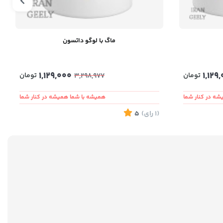
ماگ با لوگو داتسون
1,129,000
1,129
تومان
تومان
3,298,977
ه در کنار شما
همیشه با شما همیشه در کنار شما
(1
رای
)
5