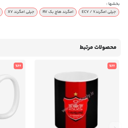
بخشها :
جیلی امگرند۷ / EC7
امگرند هاچ بک RV
جیلی امگرند X7
محصولات مرتبط
%66
%66