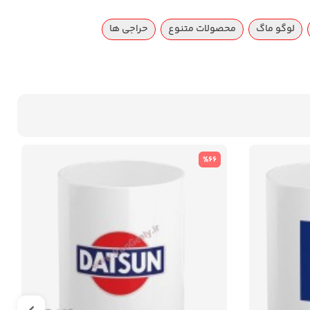
لوگو ماگ
محصولات متنوع
حراجی ها
%66