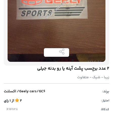
۲ عدد برچسب پشت آینه یا رو بدنه جیلی
زیبا - شیک - متفاوت
برند:
Geely cars/GC6/ اکسلنت
2
از
1
رای
امتیاز :
کدکالا: