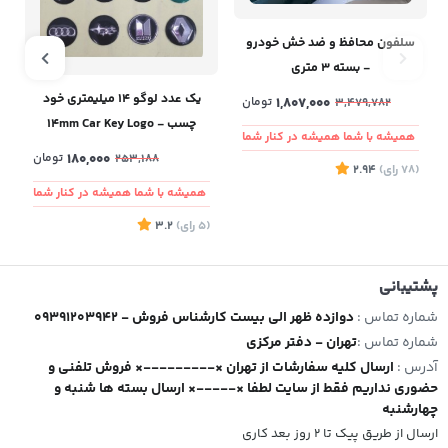
سلفون محافظ و ضد خش خودرو
- بسته ۳ متری
یک عدد لوگو ۱۴ میلیمتری خود
1,807,000
تومان
3,479,782
چسب - 14mm Car Key Logo
همیشه با شما همیشه در کنار شما
180,000
تومان
253,188
(78
رای
)
2.94
همیشه با شما همیشه در کنار شما
(5
رای
)
3.2
4
پشتیبانی
شماره تماس :
09391203942 - دوازده ظهر الی بیست کارشناس فروش
شماره تماس :
تهران - دفتر مرکزی
آدرس :
ارسال کلیه سفارشات از تهران ×---------× فروش تلفنی و
حضوری نداریم فقط از سایت لطفا ×-----× ارسال بسته ها شنبه و
چهارشنبه
ارسال از طریق پیک تا ۲ روز بعد کاری