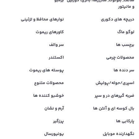
ساعت, بلوتوث, شارژرها، باتری، دوربین
برمبو
و مانیتور
دریچه های دکوری
نوارهای محافظ و تزئینی
لوگو ماگ
کاورهای ریموت
برچسب ها
سر والف
محصولات چرمی
اکستندر
سر دنده ها
پوسته های ریموت
اسپری/حوله/پولیش
محصولات متنوع
ضربه گیرهای در و سپر
خوشبو کننده ها
بال کوسه ای و آنتن ها
آرم و نشان
پارکابی ها
پرزگیر
نگهدارنده موبایل
یونیورسال