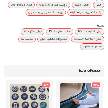
جیلی
جیلی امگرند
برچسب کنار در یا رو بدنه
DoorBody Sticker
یک جفت برچسب پشت آینه
برچسب کنار در یا رو بدنه جیلی
بخشها :
جیلی امگرند۷ / EC7
امگرند هاچ بک RV
جیلی امگرند X7
جیلی GC6 الیت/اکسلنت
محصولات مشترک جیلی
برچسب ها
محصولات متنوع
محصولات مرتبط
%29
%48