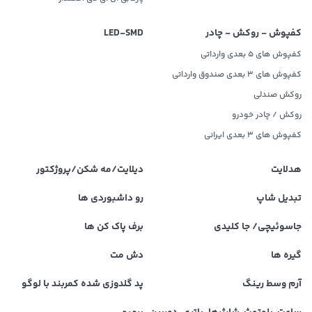
کفپوش - روکش - چادر
LED‌-SMD
کفپوش های 5 بعدی وارداتی
کفپوش های 3 بعدی صندوق وارداتی
روکش صندلی
روکش / چادر خودرو
کفپوش های ۳ بعدی ایرانی
هدلایت
دیلایت/مه شکن/پروژکتور
تبدیل شاپ
رو داشبوردی ها
جاسوئیچی/ جا کلیدی
برف پاک کن ها
گیره ها
دش مت
آرم وسط رینگ
پد گلدوزی شده کمربند با لوگو