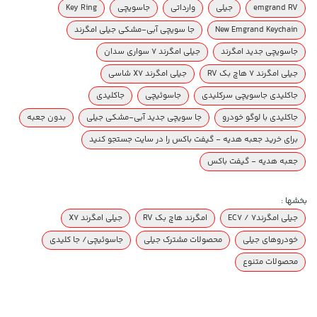
emgrand RV
جیلی
وارداتی
جاسویچی
Key Ring
New Emgrand Keychain
جا سویچی آبی-مشکی جیلی امگرند
جاسویچی جدید امگرند
جیلی امگرند ۷ سواری سدان
جیلی امگرند ۷ هاچ بک RV
جیلی امگرند X7 شاسی
جاکلیدی جاسویچی سرکلیدی
جاسوئیچی
جاکلیدی
جاکلیدی با لوگو خودرو
جا سویچی جدید آبی-مشکی جیلی
بدون جعبه
برای خرید جعبه هدیه - گیفت باکس را در سایت جستجو کنید
جعبه هدیه - گیفت باکس
بخشها :
جیلی امگرند۷ / EC7
امگرند هاچ بک RV
جیلی امگرند X7
خودروهای جیلی
محصولات مشترک جیلی
جاسوئیچی/ جا کلیدی
محصولات متنوع