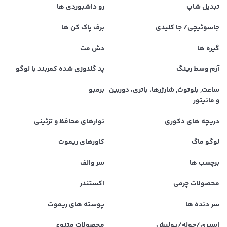
تبدیل شاپ
رو داشبوردی ها
جاسوئیچی/ جا کلیدی
برف پاک کن ها
گیره ها
دش مت
آرم وسط رینگ
پد گلدوزی شده کمربند با لوگو
ساعت, بلوتوث, شارژرها، باتری، دوربین
برمبو
و مانیتور
دریچه های دکوری
نوارهای محافظ و تزئینی
لوگو ماگ
کاورهای ریموت
برچسب ها
سر والف
محصولات چرمی
اکستندر
سر دنده ها
پوسته های ریموت
اسپری/حوله/پولیش
محصولات متنوع