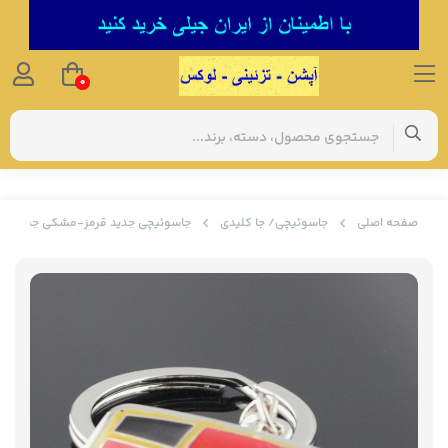
0
صفحه اصلی
جاسوئیچی/ جا کلیدی
جاسوئیچی جدید قرمز-مشکی جیلی( قی