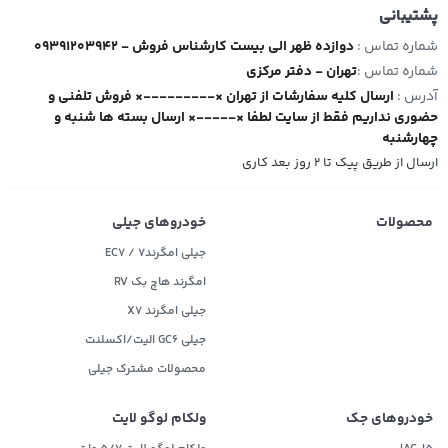
پشتیبانی
شماره تماس :
09391203942 - دوازده ظهر الی بیست کارشناس فروش
شماره تماس :
تهران - دفتر مرکزی
آدرس :
ارسال کلیه سفارشات از تهران ×---------× فروش تلفنی و
حضوری نداریم فقط از سایت لطفا ×-----× ارسال بسته ها شنبه و
چهارشنبه
ارسال از طریق پیک تا ۲ روز بعد کاری
محصولات
خودروهای جیلی
جیلی امگرند۷ / EC7
امگرند هاچ بک RV
جیلی امگرند X7
جیلی GC6 الیت/اکسلنت
محصولات مشترک جیلی
خودروهای جک
ولکام لوگو لایت