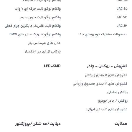
JAC J5
ولکام لوگو لایت 5/7 وات
JAC S5
ولکام لوگو لایت حرفه ای 7 وات
JAC S3
ولکام لوگو لایت بدون سیم
JAC J3
ولکام لایت فابریک جایگزین چراغ فعلی
محصولات مشترک خودروهای جک
ولکام لوگو فابریک مدل های BMW
مدل های مرسدس بنز
پارکابی ال ای دی افکتدار
کفپوش - روکش - چادر
LED‌-SMD
کفپوش های 5 بعدی وارداتی
کفپوش های 3 بعدی صندوق وارداتی
روکش صندلی
روکش / چادر خودرو
کفپوش های ۳ بعدی ایرانی
هدلایت
دیلایت/مه شکن/پروژکتور