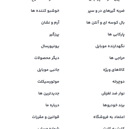
ضربه گیرهای در و سپر
خوشبو کننده ها
بال کوسه ای و آنتن ها
آرم و نشان
پارکابی ها
پرزگیر
نگهدارنده موبایل
یونیورسال
حراجی ها
دیگر محصولات
کالاهای ویژه
جانبی موبایل
دوچرخه
موتورسیکلت
نوار ضد لغزش
جدیدترین ها
برند خودروها
درباره ما
اعتماد به فروشگاه
قوانین و مقررات