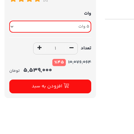
وات
تعداد
%45
10,076,064
5,539,000
تومان
افزودن به سبد