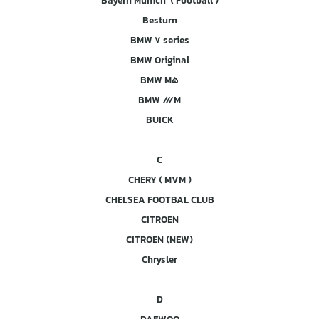
Bayern Munich ( Football )
Besturn
BMW 7 series
BMW Original
BMW M5
BMW ///M
BUICK
C
CHERY ( MVM )
CHELSEA FOOTBAL CLUB
CITROEN
CITROEN (NEW)
Chrysler
D