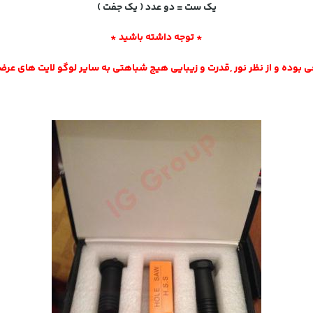
یک ست = دو عدد ( یک جفت )
* توجه داشته باشید *