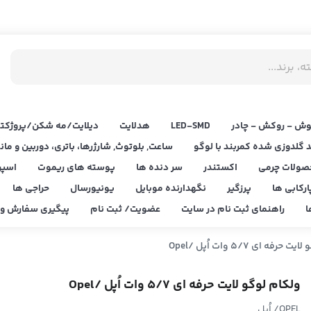
ش - روکش - چادر
LED‌-SMD
هدلایت
دیلایت/مه شکن/پروژکتو
د گلدوزی شده کمربند با لوگو
ساعت, بلوتوث, شارژرها، باتری، دوربین و مان
صولات چرمی
اکستندر
سر دنده ها
پوسته های ریموت
اسپر
ارکابی ها
پرزگیر
نگهدارنده موبایل
یونیورسال
حراجی ها
ا
راهنمای ثبت نام در سایت
عضویت/ ثبت نام
پیگیری سفارش و ا
فه ای 5/7 وات اُپل /Opel
ولکام لوگو لایت حرفه ای 5/7 وات اُپل /Opel
OPEL/ اُپل