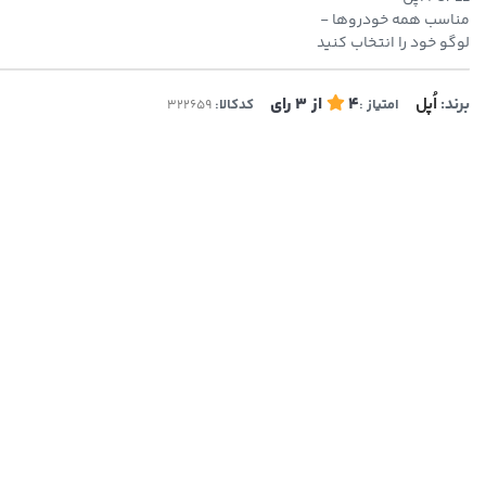
مناسب همه خودروها -
لوگو خود را انتخاب کنید
برند:
اُپل
4
از
3
رای
امتیاز :
کدکالا: