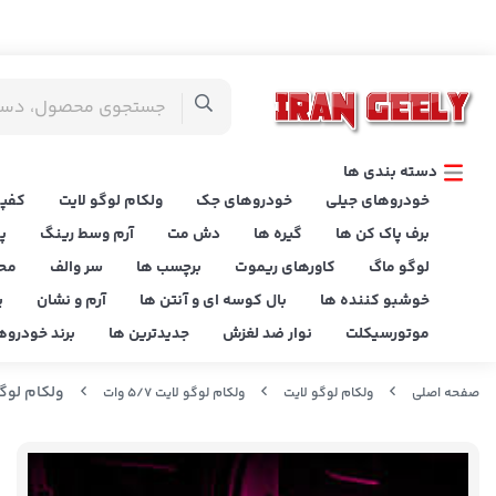
دسته بندی ها
خودروهای جیلی
خودروهای جک
ولکام لوگو لایت
کفپو
برف پاک کن ها
گیره ها
دش مت
آرم وسط رینگ
پ
لوگو ماگ
کاورهای ریموت
برچسب ها
سر والف
مح
خوشبو کننده ها
بال کوسه ای و آنتن ها
آرم و نشان
پ
موتورسیکلت
نوار ضد لغزش
جدیدترین ها
برند خودروه
ولکام لوگو لایت حر
صفحه اصلی
ولکام لوگو لایت
ولکام لوگو لایت 5/7 وات