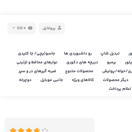
پروفایل
0
کالا
ر
تبدیل شاپ
رو داشبوردی ها
جاسوئیچی/ جا کلیدی
یتور
برمبو
دریچه های دکوری
نوارهای محافظ و تزئینی
ی/حوله/پولیش
محصولات متنوع
ضربه گیرهای در و سپر
دیگر محصولات
کالاهای ویژه
جانبی موبایل
دوچرخه
علام پرداخت