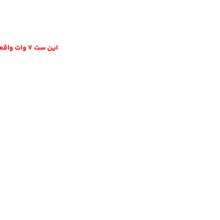
این ست 7 وات واقعی بوده و از نظر نور ,قدرت و زیبایی هیچ شباهتی به سایر لوگو لایت های عرضه شده در بازار ندارد.