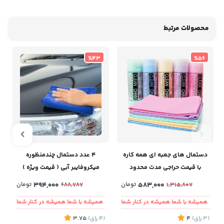
محصولات مرتبط
%43
%56
دستمال های جعبه ای همه کاره
۴ عدد دستمال چندمنظوره
با قیمت حراجی مدت محدود
میکروفایبر آبی ( قیمت ویژه )
583,000
تومان
394,000
تومان
688,787
1,315,807
همیشه با شما همیشه در کنار شما
همیشه با شما همیشه در کنار شما
(3
رای
)
4
(4
رای
)
3.75
5