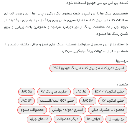
کننده پی اس تی سی خودرو استفاده شود.
شستشوی رینگ ها با این اسپری باعث میشود زنگ زدگی و چربی ها از بین برود. لایه ای
محافظت کننده و براق کننده که ایناسپری ها بر روی رینگ از خود به جای میگذارند در
درجه اول باعث محافظت رینگ از نور خورشید میشود و همچنین باعث زیبایی و براق
شدن رینگ ها میشود.
با استفاده از این محصول میتوانید همیشه رینگ های تمیز و براقی داشته باشید و از
همه مهم تر از استهلاک رینگ جلوگیری میکنید.
برچسبها :
اسپری تمیز کننده و براق کننده رینگ خودرو PSCT
بخشها :
جیلی امگرند۷ / EC7
JAC J5
امگرند هاچ بک RV
JAC S5
جیلی امگرند X7
JAC S3
جیلی GC6 الیت/اکسلنت
JAC J3
محصولات مشترک جیلی
اسپری/حوله/پولیش
محصولات متنوع
یونیورسال
حراجی ها
دیگر محصولات
کالاهای ویژه