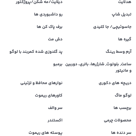
هدلایت
دیلایت/مه شکن/پروژکتور
تبدیل شاپ
رو داشبوردی ها
جاسوئیچی/ جا کلیدی
برف پاک کن ها
گیره ها
دش مت
آرم وسط رینگ
پد گلدوزی شده کمربند با لوگو
ساعت, بلوتوث, شارژرها، باتری، دوربین
برمبو
و مانیتور
دریچه های دکوری
نوارهای محافظ و تزئینی
لوگو ماگ
کاورهای ریموت
برچسب ها
سر والف
محصولات چرمی
اکستندر
سر دنده ها
پوسته های ریموت