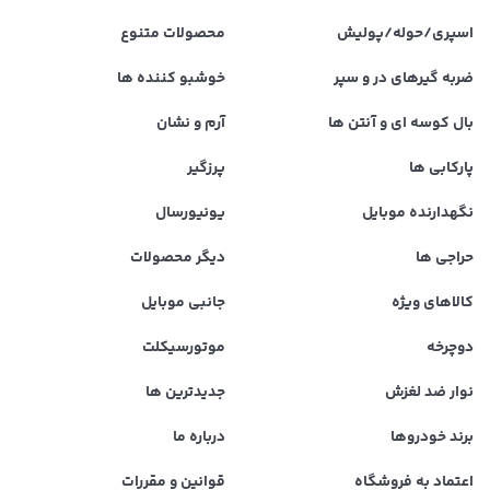
اسپری/حوله/پولیش
محصولات متنوع
ضربه گیرهای در و سپر
خوشبو کننده ها
بال کوسه ای و آنتن ها
آرم و نشان
پارکابی ها
پرزگیر
نگهدارنده موبایل
یونیورسال
حراجی ها
دیگر محصولات
کالاهای ویژه
جانبی موبایل
دوچرخه
موتورسیکلت
نوار ضد لغزش
جدیدترین ها
برند خودروها
درباره ما
اعتماد به فروشگاه
قوانین و مقررات