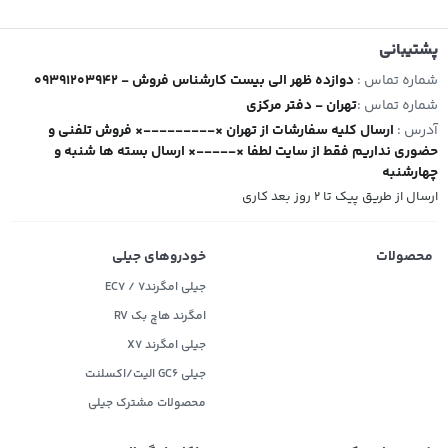
پشتیبانی
شماره تماس :
09391203942 - دوازده ظهر الی بیست کارشناس فروش
شماره تماس :
تهران - دفتر مرکزی
آدرس :
ارسال کلیه سفارشات از تهران ×---------× فروش تلفنی و
حضوری نداریم فقط از سایت لطفا ×-----× ارسال بسته ها شنبه و
چهارشنبه
ارسال از طریق پیک تا ۲ روز بعد کاری
محصولات
خودروهای جیلی
جیلی امگرند۷ / EC7
امگرند هاچ بک RV
جیلی امگرند X7
جیلی GC6 الیت/اکسلنت
محصولات مشترک جیلی