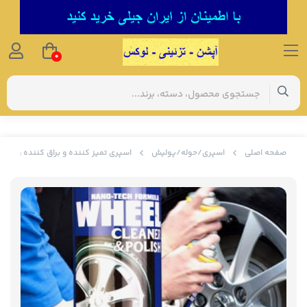
0
صفحه اصلی
اسپری/حوله/پولیش
اسپری تمیز کننده و براق کننده رینگ خودر