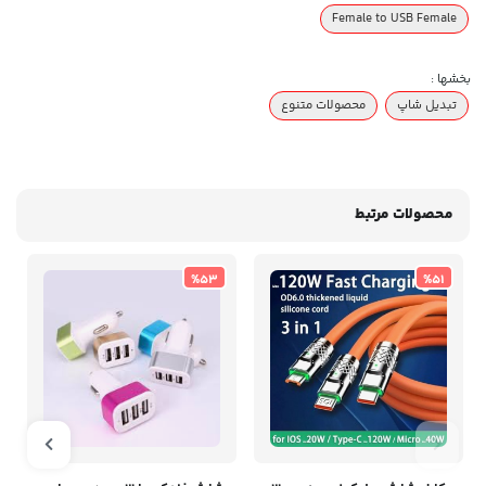
Female to USB Female
بخشها :
تبدیل شاپ
محصولات متنوع
محصولات مرتبط
%53
%51