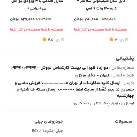
کابل شارژ سیلیکونی سه سر ۳
شارژر فندکی با ۳ ورودی یو اس
کاره 120 وات 6 امپر
بی (حراجی)
781,000
تومان
829,000
تومان
1,763,251
1,578,568
همیشه با شما همیشه در کنار شما
همیشه با شما همیشه در کنار شما
(2
رای
)
3
(2
رای
)
4.5
1
پشتیبانی
شماره تماس :
09391203942 - دوازده ظهر الی بیست کارشناس فروش
شماره تماس :
تهران - دفتر مرکزی
آدرس :
ارسال کلیه سفارشات از تهران ×---------× فروش تلفنی و
حضوری نداریم فقط از سایت لطفا ×-----× ارسال بسته ها شنبه و
چهارشنبه
ارسال از طریق پیک تا ۲ روز بعد کاری
محصولات
خودروهای جیلی
جیلی امگرند۷ / EC7