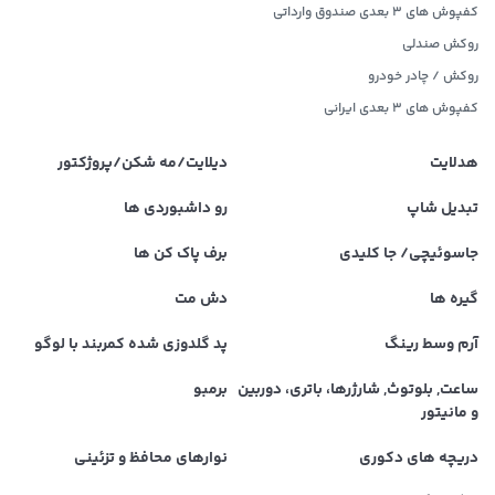
کفپوش های 3 بعدی صندوق وارداتی
روکش صندلی
روکش / چادر خودرو
کفپوش های ۳ بعدی ایرانی
هدلایت
دیلایت/مه شکن/پروژکتور
تبدیل شاپ
رو داشبوردی ها
جاسوئیچی/ جا کلیدی
برف پاک کن ها
گیره ها
دش مت
آرم وسط رینگ
پد گلدوزی شده کمربند با لوگو
ساعت, بلوتوث, شارژرها، باتری، دوربین
برمبو
و مانیتور
دریچه های دکوری
نوارهای محافظ و تزئینی