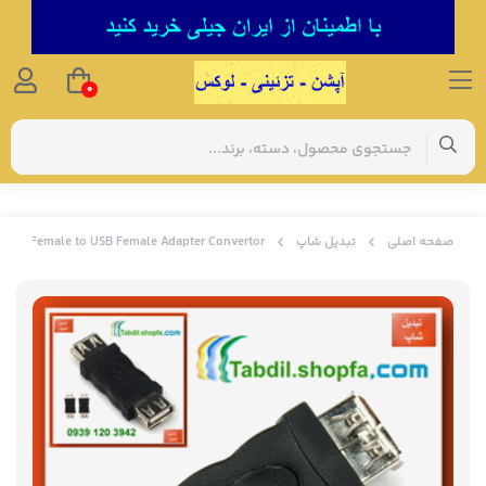
0
صفحه اصلی
تبدیل شاپ
SB A Female to USB Female Adapter Convertor