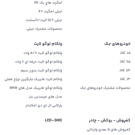
امگرند هاچ بک RV
جیلی امگرند X7
جیلی GC6 الیت/اکسلنت
محصولات مشترک جیلی
خودروهای جک
ولکام لوگو لایت
JAC J5
ولکام لوگو لایت 5/7 وات
JAC S5
ولکام لوگو لایت حرفه ای 7 وات
JAC S3
ولکام لوگو لایت بدون سیم
JAC J3
ولکام لایت فابریک جایگزین چراغ فعلی
محصولات مشترک خودروهای جک
ولکام لوگو فابریک مدل های BMW
مدل های مرسدس بنز
پارکابی ال ای دی افکتدار
کفپوش - روکش - چادر
LED‌-SMD
کفپوش های 5 بعدی وارداتی