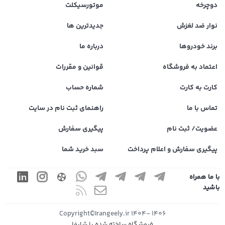
دوچرخه
موتورسیکلت
نوار ضد لغزش
جدیدترین ها
برند خودروها
درباره ما
اعتماد به فروشگاه
قوانین و مقررات
کارت به کارت
شماره حساب
تماس با ما
راهنمای ثبت نام در سایت
عضویت/ ثبت نام
پیگیری سفارش
پیگیری سفارش و اعلام پرداخت
سبد خرید شما
با ما همراه
باشید
1406 -1404 Copyright©Irangeely.ir
فروشگاه ساخته شده با شاپفا