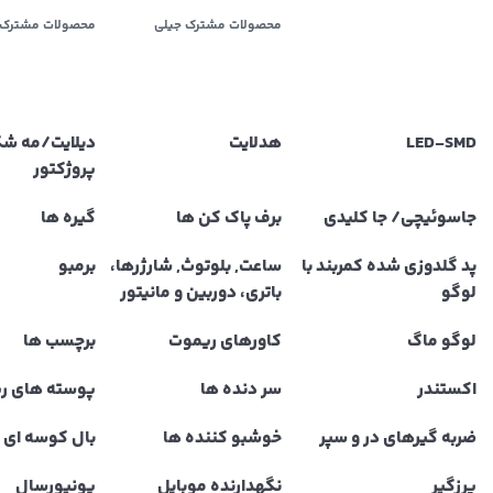
محصولات مشترک جیلی
محصولات مشترک 
LED‌-SMD
هدلایت
دیلایت/مه ش
پروژکتور
جاسوئیچی/ جا کلیدی
برف پاک کن ها
گیره ها
پد گلدوزی شده کمربند با
ساعت, بلوتوث, شارژرها،
برمبو
لوگو
باتری، دوربین و مانیتور
لوگو ماگ
کاورهای ریموت
برچسب ها
اکستندر
سر دنده ها
پوسته های ر
ضربه گیرهای در و سپر
خوشبو کننده ها
بال کوسه ای و
پرزگیر
نگهدارنده موبایل
یونیورسال