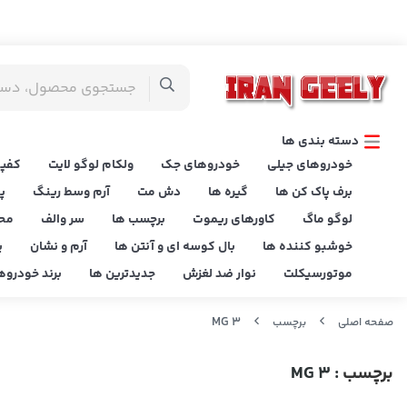
دسته بندی ها
خودروهای جیلی
خودروهای جک
ولکام لوگو لایت
کفپو
برف پاک کن ها
گیره ها
دش مت
آرم وسط رینگ
پ
لوگو ماگ
کاورهای ریموت
برچسب ها
سر والف
مح
خوشبو کننده ها
بال کوسه ای و آنتن ها
آرم و نشان
پ
موتورسیکلت
نوار ضد لغزش
جدیدترین ها
برند خودروه
MG 3
صفحه اصلی
برچسب
برچسب
: MG 3