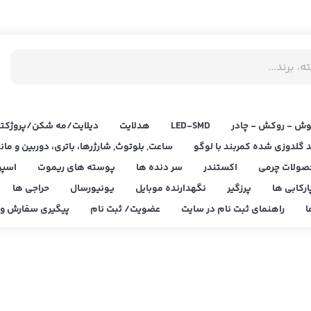
ش - روکش - چادر
LED‌-SMD
هدلایت
دیلایت/مه شکن/پروژکتو
د گلدوزی شده کمربند با لوگو
ساعت, بلوتوث, شارژرها، باتری، دوربین و مان
صولات چرمی
اکستندر
سر دنده ها
پوسته های ریموت
اسپر
ارکابی ها
پرزگیر
نگهدارنده موبایل
یونیورسال
حراجی ها
ا
راهنمای ثبت نام در سایت
عضویت/ ثبت نام
پیگیری سفارش و ا