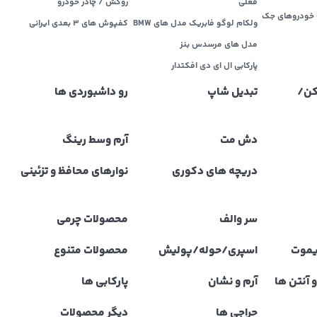
فعلی
روکش / چادر خودرو
خودروهای جک
ولکام لوگو فابریک مدل های BMW
کفپوش های ۳ بعدی ایرانی
مدل های مرسدس بنز
پارکابی ال ای دی افکتدار
کن/
تبدیل شاپ
رو داشبوردی ها
دش مت
آرم وسط رینگ
دریچه های دکوری
نوارهای محافظ و تزئینی
سر والف
محصولات چرمی
یموت
اسپری/حوله/پولیش
محصولات متنوع
 آنتن ها
آرم و نشان
پارکابی ها
حراجی ها
دیگر محصولات