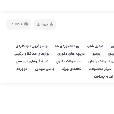
پروفایل
0
کالا
ر
تبدیل شاپ
رو داشبوردی ها
جاسوئیچی/ جا کلیدی
یتور
برمبو
دریچه های دکوری
نوارهای محافظ و تزئینی
ی/حوله/پولیش
محصولات متنوع
ضربه گیرهای در و سپر
دیگر محصولات
کالاهای ویژه
جانبی موبایل
دوچرخه
علام پرداخت