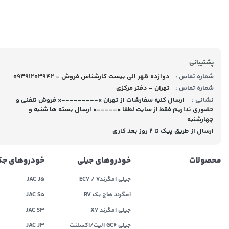
پشتیبانی
شماره تماس :
09391203942 - دوازده ظهر الی بیست کارشناس فروش
شماره تماس :
تهران - دفتر مرکزی
نشانی :
ارسال کلیه سفارشات از تهران ×---------× فروش تلفنی و
حضوری نداریم فقط از سایت لطفا ×-----× ارسال بسته ها شنبه و
چهارشنبه
ارسال از طریق پیک تا ۲ روز بعد کاری
محصولات
خودروهای جیلی
خودروهای ج
جیلی امگرند۷ / EC7
JAC J5
امگرند هاچ بک RV
JAC S5
جیلی امگرند X7
JAC S3
جیلی GC6 الیت/اکسلنت
JAC J3