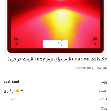
۲ کنتاکت COB SMD قرمز برای ترمز 1157 ( قیمت حراجی )
Socket: 1157/BAY15D
برند:
Led-Smd
3
از
6
رای
امتیاز :
کدکالا:
ویژه