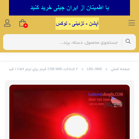
0
صفحه اصلی
LED‌-SMD
۲ کنتاکت COB SMD قرمز برای ترمز 1157 ( قیمت حراجی )