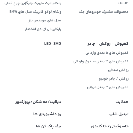
JAC J3
ولکام لایت فابریک جایگزین چراغ فعلی
محصولات مشترک خودروهای جک
ولکام لوگو فابریک مدل های BMW
مدل های مرسدس بنز
پارکابی ال ای دی افکتدار
کفپوش - روکش - چادر
LED‌-SMD
کفپوش های 5 بعدی وارداتی
کفپوش های 3 بعدی صندوق وارداتی
روکش صندلی
روکش / چادر خودرو
کفپوش های ۳ بعدی ایرانی
هدلایت
دیلایت/مه شکن/پروژکتور
تبدیل شاپ
رو داشبوردی ها
جاسوئیچی/ جا کلیدی
برف پاک کن ها