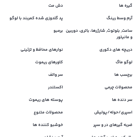
گیره ها
دش مت
آرم وسط رینگ
پد گلدوزی شده کمربند با لوگو
ساعت, بلوتوث, شارژرها، باتری، دوربین
برمبو
و مانیتور
دریچه های دکوری
نوارهای محافظ و تزئینی
لوگو ماگ
کاورهای ریموت
برچسب ها
سر والف
محصولات چرمی
اکستندر
سر دنده ها
پوسته های ریموت
اسپری/حوله/پولیش
محصولات متنوع
ضربه گیرهای در و سپر
خوشبو کننده ها