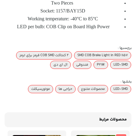
Two Pieces
Socket: 1157/BAY15D
Working temperature: -40°C to 85°C
LED per bulb: COB Clip on Board High Power
برچسبها :
1157 SMD COB Brake Light in RED
۲ کنتاکت COB SMD قرمز برای ترمز
LED-SMD
P21W
فندوقی
ال ای دی
بخشها :
LED‌-SMD
محصولات متنوع
حراجی ها
موتورسیکلت
محصولات مرتبط