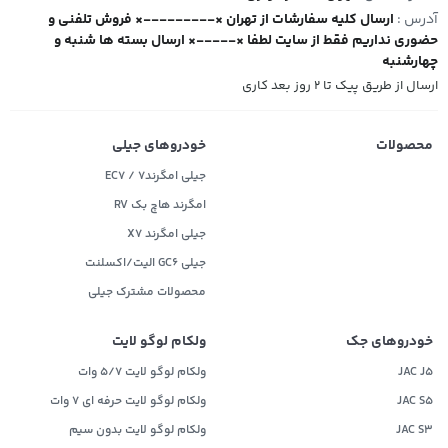
آدرس :
ارسال کلیه سفارشات از تهران ×---------× فروش تلفنی و
حضوری نداریم فقط از سایت لطفا ×-----× ارسال بسته ها شنبه و
چهارشنبه
ارسال از طریق پیک تا ۲ روز بعد کاری
محصولات
خودروهای جیلی
جیلی امگرند۷ / EC7
امگرند هاچ بک RV
جیلی امگرند X7
جیلی GC6 الیت/اکسلنت
محصولات مشترک جیلی
خودروهای جک
ولکام لوگو لایت
JAC J5
ولکام لوگو لایت 5/7 وات
JAC S5
ولکام لوگو لایت حرفه ای 7 وات
JAC S3
ولکام لوگو لایت بدون سیم