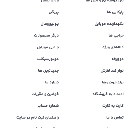
بال کوسه ای و آنتن ها
آرم و نشان
پارکابی ها
پرزگیر
نگهدارنده موبایل
یونیورسال
حراجی ها
دیگر محصولات
کالاهای ویژه
جانبی موبایل
دوچرخه
موتورسیکلت
نوار ضد لغزش
جدیدترین ها
برند خودروها
درباره ما
اعتماد به فروشگاه
قوانین و مقررات
کارت به کارت
شماره حساب
تماس با ما
راهنمای ثبت نام در سایت