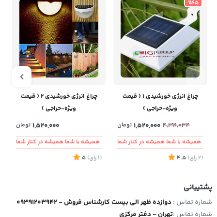
%65
چراغ انرژی خورشیدی ۱ ( قیمت
چراغ انرژی خورشیدی 2 ( قیمت
ویژه-حراجی )
ویژه-حراجی )
غ
1,520,000
تومان
1,520,000
تومان
4,296,034
همیشه با شما همیشه در کنار شما
همیشه با شما همیشه در کنار شما
(2
رای
)
4.5
(1
رای
)
5
4
پشتیبانی
شماره تماس :
09391203942 - دوازده ظهر الی بیست کارشناس فروش
شماره تماس :
تهران - دفتر مرکزی