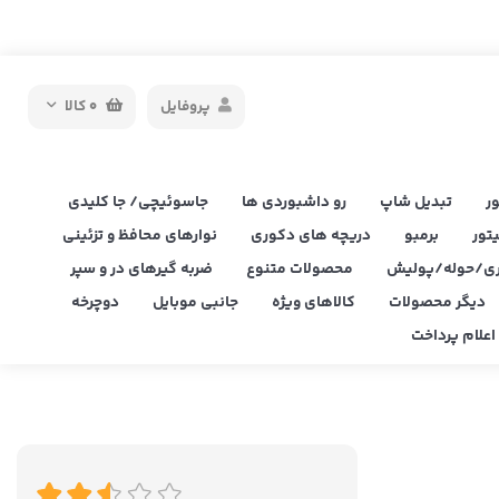
پروفایل
0
کالا
ر
تبدیل شاپ
رو داشبوردی ها
جاسوئیچی/ جا کلیدی
یتور
برمبو
دریچه های دکوری
نوارهای محافظ و تزئینی
ی/حوله/پولیش
محصولات متنوع
ضربه گیرهای در و سپر
دیگر محصولات
کالاهای ویژه
جانبی موبایل
دوچرخه
علام پرداخت