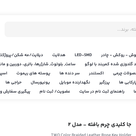
ش - روکش - چادر
LED‌-SMD
هدلایت
دیلایت/مه شکن/پروژکتو
د گلدوزی شده کمربند با لوگو
ساعت, بلوتوث, شارژرها، باتری، دوربین و مان
صولات چرمی
اکستندر
سر دنده ها
پوسته های ریموت
اسپر
ارکابی ها
پرزگیر
نگهدارنده موبایل
یونیورسال
حراجی ها
ا
راهنمای ثبت نام در سایت
عضویت/ ثبت نام
پیگیری سفارش و ا
جا کلیدی چرم بافته - مدل 2
TWO Color Braided Leather Rope Key Holder