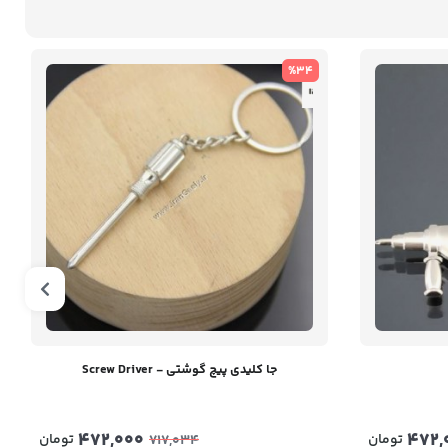
%34
جا کلیدی پیچ گوشتی - Screw Driver
472,000
472,
تومان
تومان
717,034