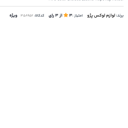
برند:
لوازم لوکس پژو
3
از
3
رای
ویژه
امتیاز :
کدکالا: