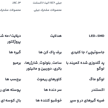
جیلی GC6 الیت/اکسلنت
JAC J3
محصولات مشترک جیلی
محصولات مشترک 
LED‌-SMD
هدلایت
دیلایت/مه ش
پروژکتور
جاسوئیچی/ جا کلیدی
برف پاک کن ها
گیره ها
پد گلدوزی شده کمربند با
ساعت, بلوتوث, شارژرها،
برمبو
لوگو
باتری، دوربین و مانیتور
لوگو ماگ
کاورهای ریموت
برچسب ها
اکستندر
سر دنده ها
پوسته های ر
ضربه گیرهای در و سپر
خوشبو کننده ها
بال کوسه ای و