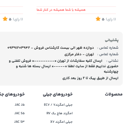
همیشه با شما همیشه در کنار شما
(1
رای
)
5
(1
رای
)
5
پشتیبانی
شماره تماس :
09391203942 - دوازده ظهر الی بیست کارشناس فروش
شماره تماس :
تهران - دفتر مرکزی
نشانی :
ارسال کلیه سفارشات از تهران ×---------× فروش تلفنی و
حضوری نداریم فقط از سایت لطفا ×-----× ارسال بسته ها شنبه و
چهارشنبه
ارسال از طریق پیک تا ۲ روز بعد کاری
محصولات
خودروهای جیلی
خودروهای ج
جیلی امگرند۷ / EC7
JAC J5
امگرند هاچ بک RV
JAC S5
جیلی امگرند X7
JAC S3