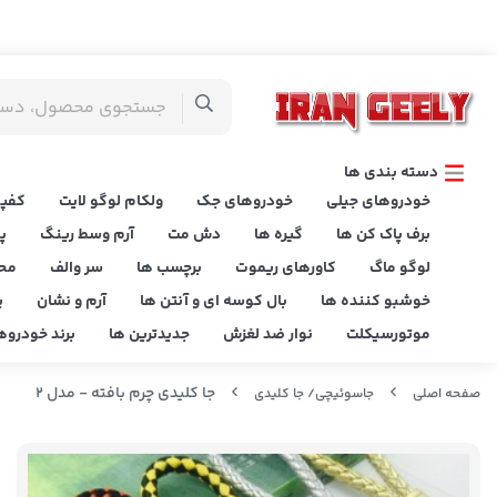
دسته بندی ها
خودروهای جیلی
خودروهای جک
ولکام لوگو لایت
کفپو
برف پاک کن ها
گیره ها
دش مت
آرم وسط رینگ
پ
لوگو ماگ
کاورهای ریموت
برچسب ها
سر والف
مح
خوشبو کننده ها
بال کوسه ای و آنتن ها
آرم و نشان
پ
موتورسیکلت
نوار ضد لغزش
جدیدترین ها
برند خودروه
جا کلیدی چرم بافته - مدل 2
صفحه اصلی
جاسوئیچی/ جا کلیدی