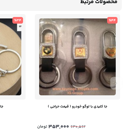
محصولات مرتبط
%34
%44
جا کلیدی با لوگو خودرو ( قیمت حراجی )
جا 
353,000
تومان
630,562