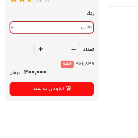
رنگ
تعداد
%56
906,849
400,000
تومان
افزودن به سبد