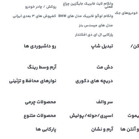
ولکام لایت فابریک جایگزین چراغ
فعلی
روکش / چادر خودرو
خودروهای جک
ولکام لوگو فابریک مدل های BMW
کفپوش های ۳ بعدی ایرانی
مدل های مرسدس بنز
پارکابی ال ای دی افکتدار
کن/
تبدیل شاپ
رو داشبوردی ها
دش مت
آرم وسط رینگ
دریچه های دکوری
نوارهای محافظ و تزئینی
سر والف
محصولات چرمی
یموت
اسپری/حوله/پولیش
محصولات متنوع
 آنتن ها
آرم و نشان
پارکابی ها