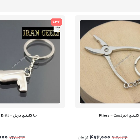
%34
کلیدی انبردست - Pliers
جا کلیدی دریل - Drill
000
472,000
تومان
717,034
717,034