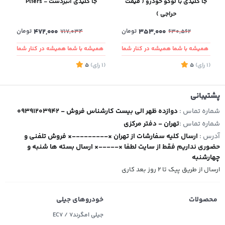
جا کلیدی با لوگو خودرو ( قیمت
جا کلیدی انبردست - Pliers
حراجی )
353,000
تومان
472,000
تومان
717,034
630,562
همیشه با شما همیشه در کنار شما
همیشه با شما همیشه در کنار شما
(1
رای
)
5
(1
رای
)
5
2
پشتیبانی
شماره تماس :
09391203942 - دوازده ظهر الی بیست کارشناس فروش
شماره تماس :
تهران - دفتر مرکزی
آدرس :
ارسال کلیه سفارشات از تهران ×---------× فروش تلفنی و
حضوری نداریم فقط از سایت لطفا ×-----× ارسال بسته ها شنبه و
چهارشنبه
ارسال از طریق پیک تا ۲ روز بعد کاری
محصولات
خودروهای جیلی
جیلی امگرند۷ / EC7