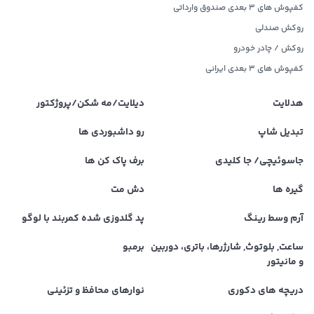
کفپوش های 3 بعدی صندوق وارداتی
روکش صندلی
روکش / چادر خودرو
کفپوش های ۳ بعدی ایرانی
هدلایت
دیلایت/مه شکن/پروژکتور
تبدیل شاپ
رو داشبوردی ها
جاسوئیچی/ جا کلیدی
برف پاک کن ها
گیره ها
دش مت
آرم وسط رینگ
پد گلدوزی شده کمربند با لوگو
ساعت, بلوتوث, شارژرها، باتری، دوربین
برمبو
و مانیتور
دریچه های دکوری
نوارهای محافظ و تزئینی