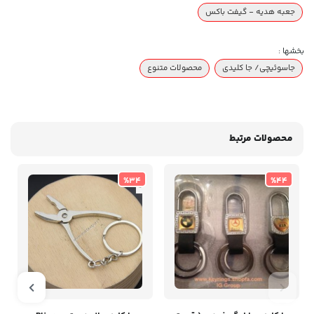
جعبه هدیه - گیفت باکس
بخشها :
جاسوئیچی/ جا کلیدی
محصولات متنوع
محصولات مرتبط
%34
%44