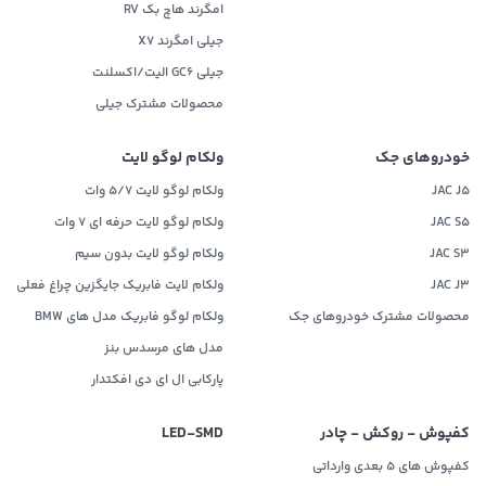
امگرند هاچ بک RV
جیلی امگرند X7
جیلی GC6 الیت/اکسلنت
محصولات مشترک جیلی
خودروهای جک
ولکام لوگو لایت
JAC J5
ولکام لوگو لایت 5/7 وات
JAC S5
ولکام لوگو لایت حرفه ای 7 وات
JAC S3
ولکام لوگو لایت بدون سیم
JAC J3
ولکام لایت فابریک جایگزین چراغ فعلی
محصولات مشترک خودروهای جک
ولکام لوگو فابریک مدل های BMW
مدل های مرسدس بنز
پارکابی ال ای دی افکتدار
کفپوش - روکش - چادر
LED‌-SMD
کفپوش های 5 بعدی وارداتی