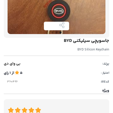
جاسویچی سیلیکنی BYD
BYD Silicon Keychain
برند:
بی وای دی
5
از
1
رای
امتیاز :
کدکالا:
ویژه