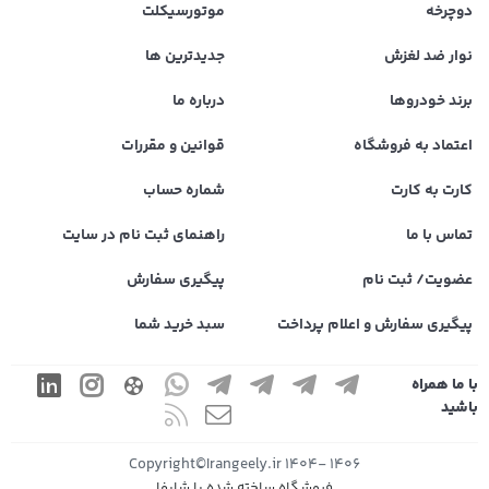
دوچرخه
موتورسیکلت
نوار ضد لغزش
جدیدترین ها
برند خودروها
درباره ما
اعتماد به فروشگاه
قوانین و مقررات
کارت به کارت
شماره حساب
تماس با ما
راهنمای ثبت نام در سایت
عضویت/ ثبت نام
پیگیری سفارش
پیگیری سفارش و اعلام پرداخت
سبد خرید شما
با ما همراه
باشید
1406 -1404 Copyright©Irangeely.ir
فروشگاه ساخته شده با شاپفا