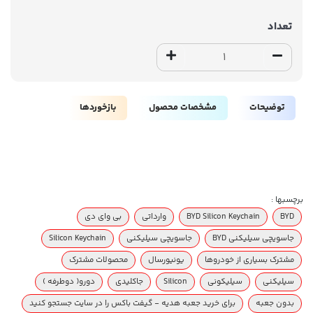
تعداد
توضیحات
مشخصات محصول
بازخوردها
برچسبها :
BYD
BYD Silicon Keychain
وارداتی
بی وای دی
جاسویچی سیلیکنی BYD
جاسویچی سیلیکنی
Silicon Keychain
مشترک بسیاری از خودروها
یونیورسال
محصولات مشترک
سیلیکنی
سیلیکونی
Silicon
جاکلیدی
دورو( دوطرفه )
بدون جعبه
برای خرید جعبه هدیه - گیفت باکس را در سایت جستجو کنید