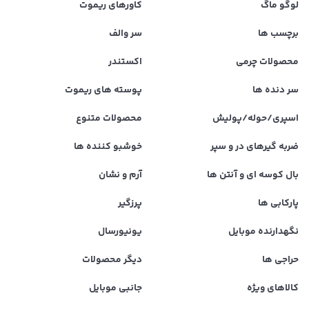
لوگو ماگ
کاورهای ریموت
برچسب ها
سر والف
محصولات چرمی
اکستندر
سر دنده ها
پوسته های ریموت
اسپری/حوله/پولیش
محصولات متنوع
ضربه گیرهای در و سپر
خوشبو کننده ها
بال کوسه ای و آنتن ها
آرم و نشان
پارکابی ها
پرزگیر
نگهدارنده موبایل
یونیورسال
حراجی ها
دیگر محصولات
کالاهای ویژه
جانبی موبایل