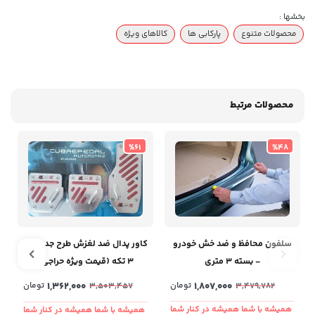
بخشها :
محصولات متنوع
پارکابی ها
کالاهای ویژه
محصولات مرتبط
%61
%48
سلفون محافظ و ضد خش خودرو
کاور پدال ضد لغزش طرح جدید ۲ و
- بسته ۳ متری
۳ تکه (قیمت ویژه حراجی)
1,807,000
تومان
1,362,000
تومان
3,479,782
3,503,457
همیشه با شما همیشه در کنار شما
همیشه با شما همیشه در کنار شما