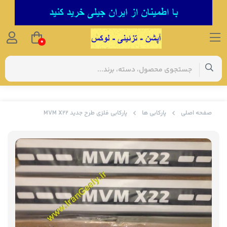
0
صفحه اصلی
پارکابی ها
پارکابی فلزی طرح جدید MVM X22