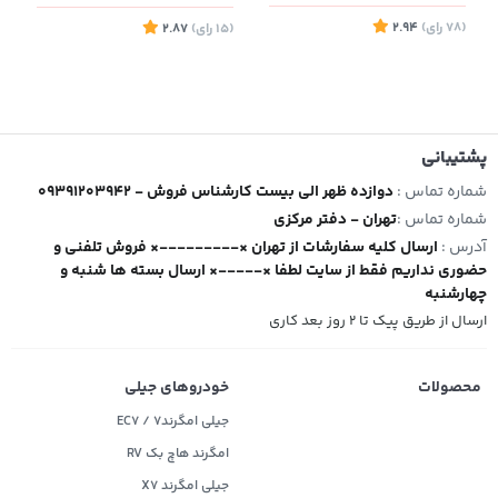
(78
رای
)
2.94
(15
رای
)
2.87
5
پشتیبانی
شماره تماس :
09391203942 - دوازده ظهر الی بیست کارشناس فروش
شماره تماس :
تهران - دفتر مرکزی
آدرس :
ارسال کلیه سفارشات از تهران ×---------× فروش تلفنی و
حضوری نداریم فقط از سایت لطفا ×-----× ارسال بسته ها شنبه و
چهارشنبه
ارسال از طریق پیک تا ۲ روز بعد کاری
محصولات
خودروهای جیلی
جیلی امگرند۷ / EC7
امگرند هاچ بک RV
جیلی امگرند X7