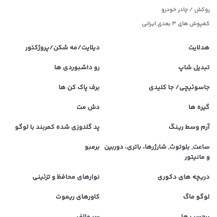
روکش / چادر خودرو
کفپوش های ۳ بعدی ایرانی
هدلایت
دیلایت/مه شکن/پروژکتور
تبدیل شاپ
رو داشبوردی ها
جاسوئیچی/ جا کلیدی
برف پاک کن ها
گیره ها
دش مت
آرم وسط رینگ
پد گلدوزی شده کمربند با لوگو
ساعت, بلوتوث, شارژرها، باتری، دوربین
برمبو
و مانیتور
دریچه های دکوری
نوارهای محافظ و تزئینی
لوگو ماگ
کاورهای ریموت