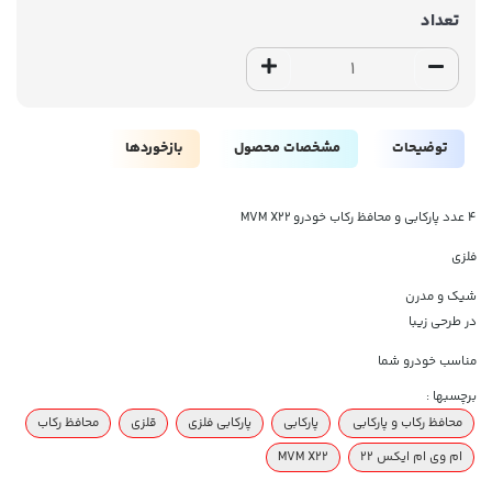
تعداد
توضیحات
مشخصات محصول
بازخوردها
۴ عدد پارکابی و محافظ رکاب خودرو MVM X22
فلزی
شیک و مدرن
در طرحی زیبا
مناسب خودرو شما
برچسبها :
محافظ رکاب و پارکابی
پارکابی
پارکابی فلزی
قلزی
محافظ رکاب
ام وی ام ایکس ۲۲
MVM X22