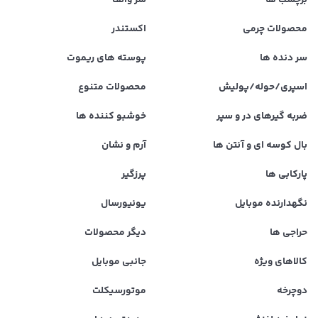
برچسب ها
سر والف
محصولات چرمی
اکستندر
سر دنده ها
پوسته های ریموت
اسپری/حوله/پولیش
محصولات متنوع
ضربه گیرهای در و سپر
خوشبو کننده ها
بال کوسه ای و آنتن ها
آرم و نشان
پارکابی ها
پرزگیر
نگهدارنده موبایل
یونیورسال
حراجی ها
دیگر محصولات
کالاهای ویژه
جانبی موبایل
دوچرخه
موتورسیکلت