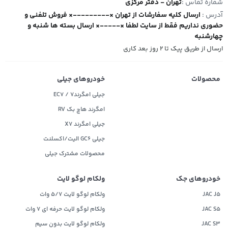
شماره تماس :
تهران - دفتر مرکزی
آدرس :
ارسال کلیه سفارشات از تهران ×---------× فروش تلفنی و
حضوری نداریم فقط از سایت لطفا ×-----× ارسال بسته ها شنبه و
چهارشنبه
ارسال از طریق پیک تا ۲ روز بعد کاری
محصولات
خودروهای جیلی
جیلی امگرند۷ / EC7
امگرند هاچ بک RV
جیلی امگرند X7
جیلی GC6 الیت/اکسلنت
محصولات مشترک جیلی
خودروهای جک
ولکام لوگو لایت
JAC J5
ولکام لوگو لایت 5/7 وات
JAC S5
ولکام لوگو لایت حرفه ای 7 وات
JAC S3
ولکام لوگو لایت بدون سیم