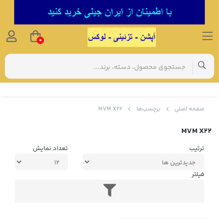
0
صفحه اصلی
برچسب‌ها
MVM X22
MVM X22
ترتیب
تعداد نمایش
فیلتر