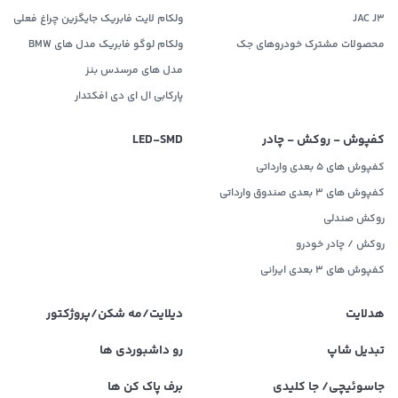
JAC J3
ولکام لایت فابریک جایگزین چراغ فعلی
محصولات مشترک خودروهای جک
ولکام لوگو فابریک مدل های BMW
مدل های مرسدس بنز
پارکابی ال ای دی افکتدار
کفپوش - روکش - چادر
LED‌-SMD
کفپوش های 5 بعدی وارداتی
کفپوش های 3 بعدی صندوق وارداتی
روکش صندلی
روکش / چادر خودرو
کفپوش های ۳ بعدی ایرانی
هدلایت
دیلایت/مه شکن/پروژکتور
تبدیل شاپ
رو داشبوردی ها
جاسوئیچی/ جا کلیدی
برف پاک کن ها