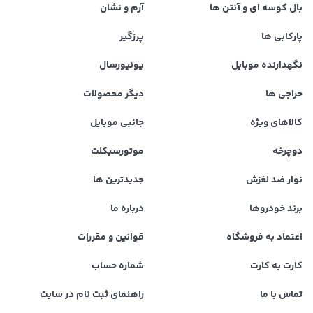
بال کوسه ای و آنتن ها
آرم و نشان
پارکابی ها
پرزگیر
نگهدارنده موبایل
یونیورسال
حراجی ها
دیگر محصولات
کالاهای ویژه
جانبی موبایل
دوچرخه
موتورسیکلت
نوار ضد لغزش
جدیدترین ها
برند خودروها
درباره ما
اعتماد به فروشگاه
قوانین و مقررات
کارت به کارت
شماره حساب
تماس با ما
راهنمای ثبت نام در سایت