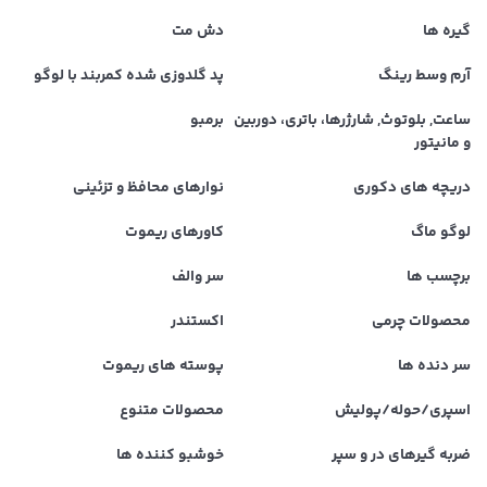
گیره ها
دش مت
آرم وسط رینگ
پد گلدوزی شده کمربند با لوگو
ساعت, بلوتوث, شارژرها، باتری، دوربین
برمبو
و مانیتور
دریچه های دکوری
نوارهای محافظ و تزئینی
لوگو ماگ
کاورهای ریموت
برچسب ها
سر والف
محصولات چرمی
اکستندر
سر دنده ها
پوسته های ریموت
اسپری/حوله/پولیش
محصولات متنوع
ضربه گیرهای در و سپر
خوشبو کننده ها