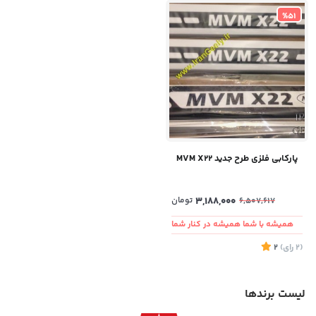
%51
پارکابی فلزی طرح جدید MVM X22
3,188,000
تومان
6,507,617
همیشه با شما همیشه در کنار شما
(2
رای
)
2
لیست برندها