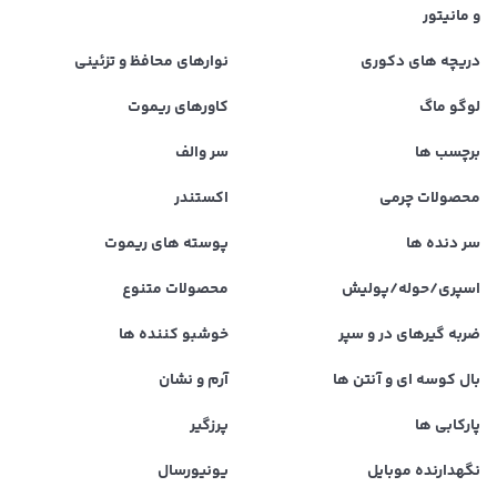
و مانیتور
دریچه های دکوری
نوارهای محافظ و تزئینی
لوگو ماگ
کاورهای ریموت
برچسب ها
سر والف
محصولات چرمی
اکستندر
سر دنده ها
پوسته های ریموت
اسپری/حوله/پولیش
محصولات متنوع
ضربه گیرهای در و سپر
خوشبو کننده ها
بال کوسه ای و آنتن ها
آرم و نشان
پارکابی ها
پرزگیر
نگهدارنده موبایل
یونیورسال