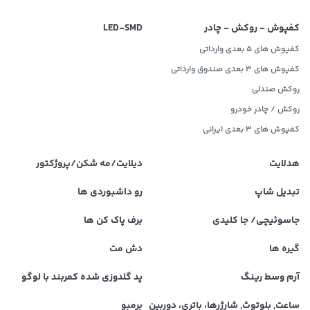
کفپوش - روکش - چادر
LED‌-SMD
کفپوش های 5 بعدی وارداتی
کفپوش های 3 بعدی صندوق وارداتی
روکش صندلی
روکش / چادر خودرو
کفپوش های ۳ بعدی ایرانی
هدلایت
دیلایت/مه شکن/پروژکتور
تبدیل شاپ
رو داشبوردی ها
جاسوئیچی/ جا کلیدی
برف پاک کن ها
گیره ها
دش مت
آرم وسط رینگ
پد گلدوزی شده کمربند با لوگو
ساعت, بلوتوث, شارژرها، باتری، دوربین
برمبو