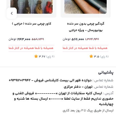
گردگیر چرمی بدون سر دنده
کاور چرمی سر دنده ( حراجی )
یونیورسال - ویژه حراجی
566,000
تومان
243,000
تومان
558,749
1,324,946
همیشه با شما همیشه در کنار شما
همیشه با شما همیشه در کنار شما
(8
رای
)
3.5
(6
رای
)
3.67
4
پشتیبانی
شماره تماس :
09391203942 - دوازده ظهر الی بیست کارشناس فروش
شماره تماس :
تهران - دفتر مرکزی
آدرس :
ارسال کلیه سفارشات از تهران ×---------× فروش تلفنی و
حضوری نداریم فقط از سایت لطفا ×-----× ارسال بسته ها شنبه و
چهارشنبه
ارسال از طریق پیک تا ۲ روز بعد کاری