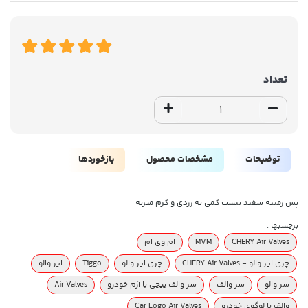
تعداد
توضیحات
مشخصات محصول
بازخوردها
پس زمینه سفید نیست کمی به زردی و کرم میزنه
برچسبها :
CHERY Air Valves
MVM
ام وی ام
چری ایر والو - CHERY Air Valves
چری ایر والو
Tiggo
ایر والو
سر والو
سر والف
سر والف پیچی با آرم خودرو
Air Valves
والف با لوگوی خودرو
Car Logo Air Valves