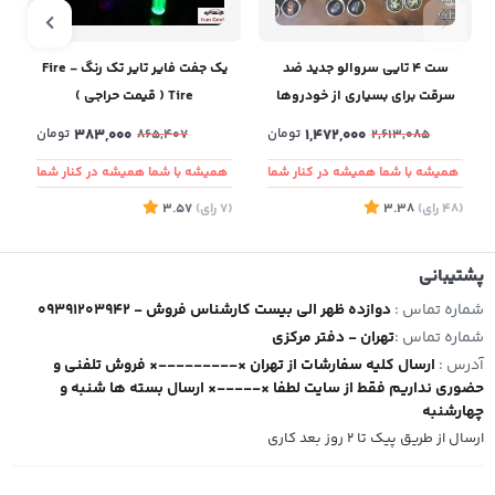
ست ۴ تایی سروالو جدید ضد
یک جفت فایر تایر تک رنگ - Fire
سرقت برای بسیاری از خودروها
Tire ( قیمت حراجی )
1,472,000
تومان
383,000
تومان
865,407
2,613,085
همیشه با شما همیشه در کنار شما
همیشه با شما همیشه در کنار شما
(48
رای
)
3.38
(7
رای
)
3.57
9
پشتیبانی
شماره تماس :
09391203942 - دوازده ظهر الی بیست کارشناس فروش
شماره تماس :
تهران - دفتر مرکزی
آدرس :
ارسال کلیه سفارشات از تهران ×---------× فروش تلفنی و
حضوری نداریم فقط از سایت لطفا ×-----× ارسال بسته ها شنبه و
چهارشنبه
ارسال از طریق پیک تا ۲ روز بعد کاری