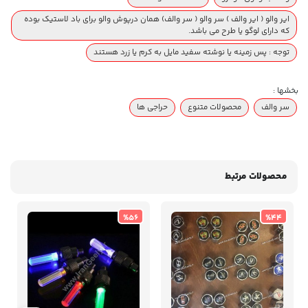
ایر والو ( ایر والف ) سر والو ( سر والف) همان درپوش والو برای باد لاستیک بوده
که دارای لوگو یا طرح می باشد.
توجه : پس زمینه یا نوشته سفید مایل به کرم یا زرد هستند
بخشها :
سر والف
محصولات متنوع
حراجی ها
محصولات مرتبط
%56
%44