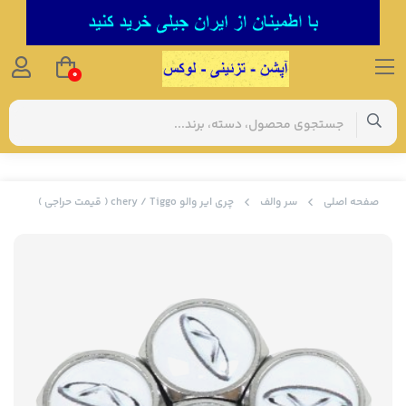
0
صفحه اصلی
سر والف
چری ایر والو chery / Tiggo ( قیمت حراجی )