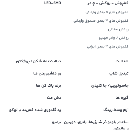
کفپوش - روکش - چادر
LED‌-SMD
کفپوش های 5 بعدی وارداتی
کفپوش های 3 بعدی صندوق وارداتی
روکش صندلی
روکش / چادر خودرو
کفپوش های ۳ بعدی ایرانی
هدلایت
دیلایت/مه شکن/پروژکتور
تبدیل شاپ
رو داشبوردی ها
جاسوئیچی/ جا کلیدی
برف پاک کن ها
گیره ها
دش مت
آرم وسط رینگ
پد گلدوزی شده کمربند با لوگو
ساعت, بلوتوث, شارژرها، باتری، دوربین
برمبو
و مانیتور