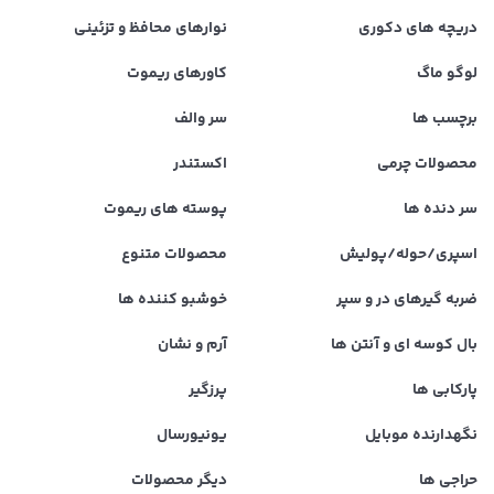
دریچه های دکوری
نوارهای محافظ و تزئینی
لوگو ماگ
کاورهای ریموت
برچسب ها
سر والف
محصولات چرمی
اکستندر
سر دنده ها
پوسته های ریموت
اسپری/حوله/پولیش
محصولات متنوع
ضربه گیرهای در و سپر
خوشبو کننده ها
بال کوسه ای و آنتن ها
آرم و نشان
پارکابی ها
پرزگیر
نگهدارنده موبایل
یونیورسال
حراجی ها
دیگر محصولات