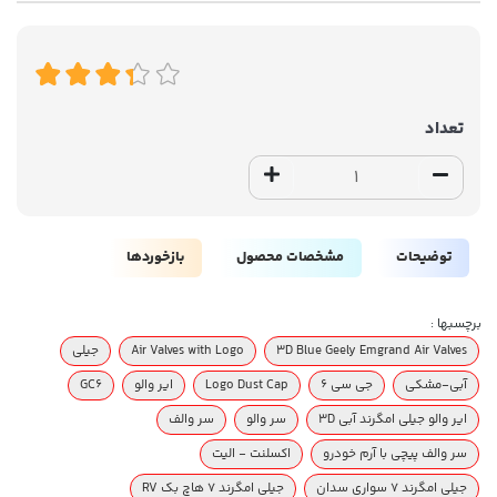
تعداد
توضیحات
مشخصات محصول
بازخوردها
برچسبها :
3D Blue Geely Emgrand Air Valves
Air Valves with Logo
جیلی
آبی-مشکی
جی سی ۶
Logo Dust Cap
ایر والو
GC6
ایر والو جیلی امگرند آبی 3D
سر والو
سر والف
سر والف پیچی با آرم خودرو
اکسلنت - الیت
جیلی امگرند ۷ سواری سدان
جیلی امگرند ۷ هاچ بک RV