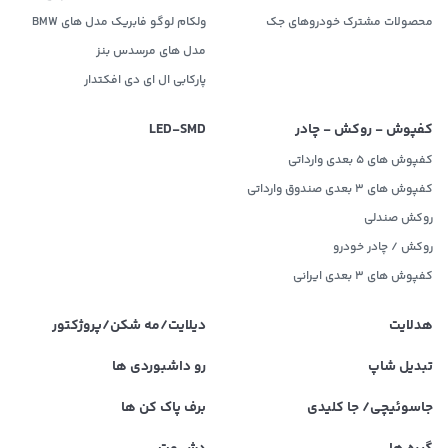
محصولات مشترک خودروهای جک
ولکام لوگو فابریک مدل های BMW
مدل های مرسدس بنز
پارکابی ال ای دی افکتدار
کفپوش - روکش - چادر
LED‌-SMD
کفپوش های 5 بعدی وارداتی
کفپوش های 3 بعدی صندوق وارداتی
روکش صندلی
روکش / چادر خودرو
کفپوش های ۳ بعدی ایرانی
هدلایت
دیلایت/مه شکن/پروژکتور
تبدیل شاپ
رو داشبوردی ها
جاسوئیچی/ جا کلیدی
برف پاک کن ها