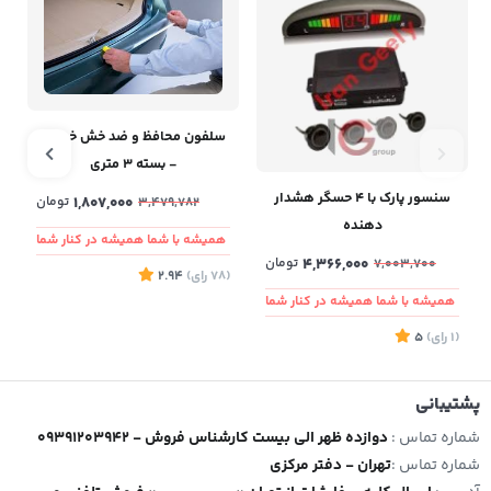
سلفون محافظ و ضد خش خودرو
- بسته ۳ متری
سنسور پارک با 4 حسگر هشدار
1,807,000
تومان
3,479,782
دهنده
همیشه با شما همیشه در کنار شما
4,366,000
تومان
7,003,700
(78
رای
)
2.94
همیشه با شما همیشه در کنار شما
(1
رای
)
5
8
پشتیبانی
شماره تماس :
09391203942 - دوازده ظهر الی بیست کارشناس فروش
شماره تماس :
تهران - دفتر مرکزی