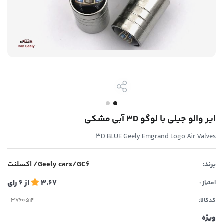
ایر والو جیلی با لوگو 3D آبی مشکی
3D BLUE Geely Emgrand Logo Air Valves
برند:
Geely cars/GC6/ اکسلنت
3.67
از
6
رای
امتیاز :
کدکالا:
ویژه