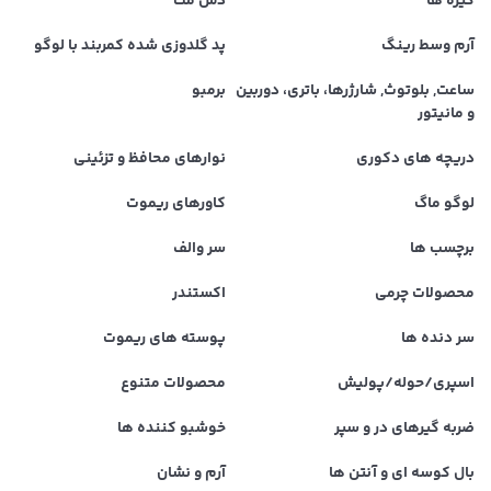
گیره ها
دش مت
آرم وسط رینگ
پد گلدوزی شده کمربند با لوگو
ساعت, بلوتوث, شارژرها، باتری، دوربین
برمبو
و مانیتور
دریچه های دکوری
نوارهای محافظ و تزئینی
لوگو ماگ
کاورهای ریموت
برچسب ها
سر والف
محصولات چرمی
اکستندر
سر دنده ها
پوسته های ریموت
اسپری/حوله/پولیش
محصولات متنوع
ضربه گیرهای در و سپر
خوشبو کننده ها
بال کوسه ای و آنتن ها
آرم و نشان