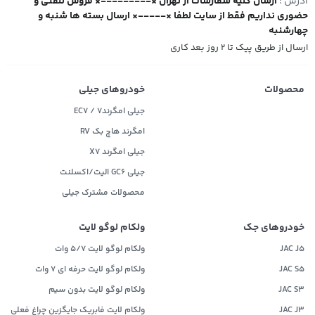
آدرس :
ارسال کلیه سفارشات از تهران ×---------× فروش تلفنی و
حضوری نداریم فقط از سایت لطفا ×-----× ارسال بسته ها شنبه و
چهارشنبه
ارسال از طریق پیک تا ۲ روز بعد کاری
محصولات
خودروهای جیلی
جیلی امگرند۷ / EC7
امگرند هاچ بک RV
جیلی امگرند X7
جیلی GC6 الیت/اکسلنت
محصولات مشترک جیلی
خودروهای جک
ولکام لوگو لایت
JAC J5
ولکام لوگو لایت 5/7 وات
JAC S5
ولکام لوگو لایت حرفه ای 7 وات
JAC S3
ولکام لوگو لایت بدون سیم
JAC J3
ولکام لایت فابریک جایگزین چراغ فعلی