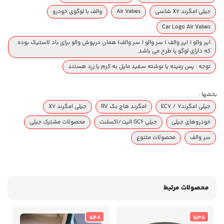
جیلی امگرند X7 شاسی
Air Valves
والف با لوگوی خودرو
Car Logo Air Valves
ایر والو ( ایر والف ) سر والو ( سر والف) همان درپوش والو برای باد لاستیک بوده
که دارای لوگو یا طرح می باشد.
توجه : پس زمینه یا نوشته سفید مایل به کرم یا زرد هستند
بخشها :
جیلی امگرند۷ / EC7
امگرند هاچ بک RV
جیلی امگرند X7
خودروهای جیلی
جیلی GC6 الیت/اکسلنت
محصولات مشترک جیلی
سر والف
محصولات متنوع
محصولات مرتبط
%48
%38