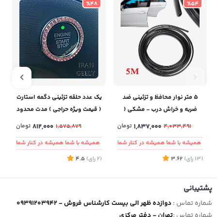
%48
%54
۵ متر نوار محافظ و تزئینی ضد
یک عدد حلقه تزئینی دگمه استارت
ضربه و خراش درب - مشکی (
( قیمت ویژه حراجی ) مدت محدود
حراجی ) مدت محدود
1,837,000
تومان
812,000
تومان
1,575,879
4,033,491
همیشه با شما همیشه در کنار شما
همیشه با شما همیشه در کنار شما
(13
رای
)
3.62
(2
رای
)
4.5
1
پشتیبانی
شماره تماس :
09391203942 - دوازده ظهر الی بیست کارشناس فروش
شماره تماس :
تهران - دفتر مرکزی