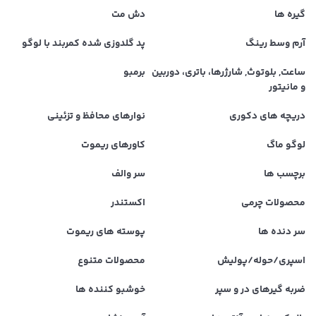
گیره ها
دش مت
آرم وسط رینگ
پد گلدوزی شده کمربند با لوگو
ساعت, بلوتوث, شارژرها، باتری، دوربین
برمبو
و مانیتور
دریچه های دکوری
نوارهای محافظ و تزئینی
لوگو ماگ
کاورهای ریموت
برچسب ها
سر والف
محصولات چرمی
اکستندر
سر دنده ها
پوسته های ریموت
اسپری/حوله/پولیش
محصولات متنوع
ضربه گیرهای در و سپر
خوشبو کننده ها