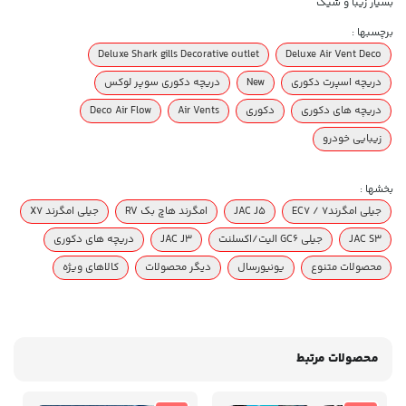
بسیار زیبا و شیک
برچسبها :
Deluxe Shark gills Decorative outlet
Deluxe Air Vent Deco
دریچه اسپرت دکوری
New
دریچه دکوری سوپر لوکس
دریچه های دکوری
دکوری
Air Vents
Deco Air Flow
زیبایی خودرو
بخشها :
جیلی امگرند۷ / EC7
JAC J5
امگرند هاچ بک RV
جیلی امگرند X7
JAC S3
جیلی GC6 الیت/اکسلنت
JAC J3
دریچه های دکوری
محصولات متنوع
یونیورسال
دیگر محصولات
کالاهای ویژه
محصولات مرتبط