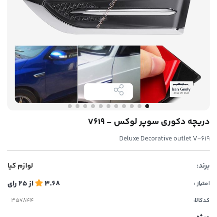
دریچه دکوری سوپر لوکس - V619
Deluxe Decorative outlet V-619
برند:
لوازم کیا
3.68
از
25
رای
امتیاز :
کدکالا: