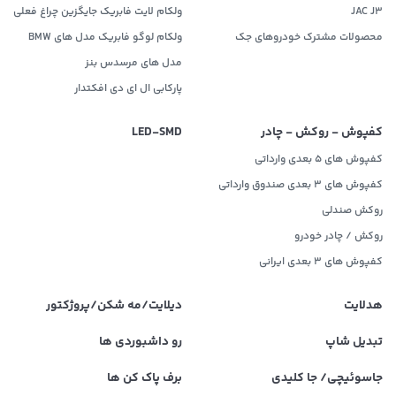
JAC J3
ولکام لایت فابریک جایگزین چراغ فعلی
محصولات مشترک خودروهای جک
ولکام لوگو فابریک مدل های BMW
مدل های مرسدس بنز
پارکابی ال ای دی افکتدار
کفپوش - روکش - چادر
LED‌-SMD
کفپوش های 5 بعدی وارداتی
کفپوش های 3 بعدی صندوق وارداتی
روکش صندلی
روکش / چادر خودرو
کفپوش های ۳ بعدی ایرانی
هدلایت
دیلایت/مه شکن/پروژکتور
تبدیل شاپ
رو داشبوردی ها
جاسوئیچی/ جا کلیدی
برف پاک کن ها