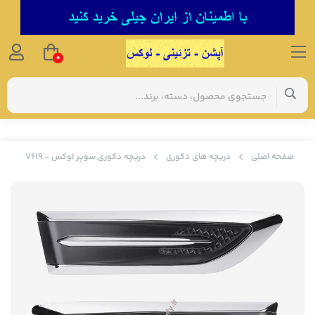
0
صفحه اصلی
دریچه های دکوری
دریچه دکوری سوپر لوکس - V619