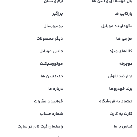
بال کوسه ای و آنتن ها
آرم و نشان
پارکابی ها
پرزگیر
نگهدارنده موبایل
یونیورسال
حراجی ها
دیگر محصولات
کالاهای ویژه
جانبی موبایل
دوچرخه
موتورسیکلت
نوار ضد لغزش
جدیدترین ها
برند خودروها
درباره ما
اعتماد به فروشگاه
قوانین و مقررات
کارت به کارت
شماره حساب
تماس با ما
راهنمای ثبت نام در سایت