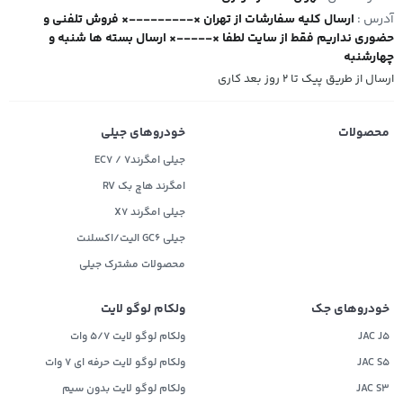
آدرس :
ارسال کلیه سفارشات از تهران ×---------× فروش تلفنی و
حضوری نداریم فقط از سایت لطفا ×-----× ارسال بسته ها شنبه و
چهارشنبه
ارسال از طریق پیک تا ۲ روز بعد کاری
محصولات
خودروهای جیلی
جیلی امگرند۷ / EC7
امگرند هاچ بک RV
جیلی امگرند X7
جیلی GC6 الیت/اکسلنت
محصولات مشترک جیلی
خودروهای جک
ولکام لوگو لایت
JAC J5
ولکام لوگو لایت 5/7 وات
JAC S5
ولکام لوگو لایت حرفه ای 7 وات
JAC S3
ولکام لوگو لایت بدون سیم