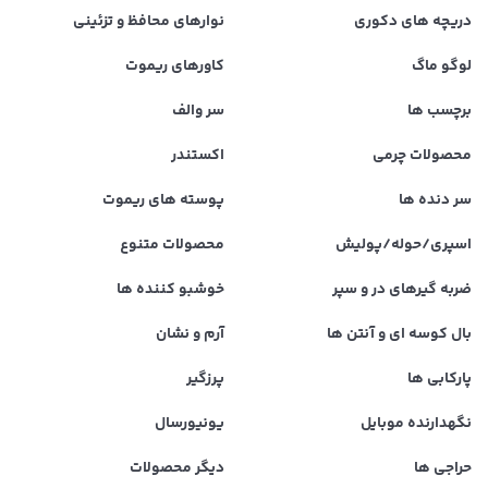
دریچه های دکوری
نوارهای محافظ و تزئینی
لوگو ماگ
کاورهای ریموت
برچسب ها
سر والف
محصولات چرمی
اکستندر
سر دنده ها
پوسته های ریموت
اسپری/حوله/پولیش
محصولات متنوع
ضربه گیرهای در و سپر
خوشبو کننده ها
بال کوسه ای و آنتن ها
آرم و نشان
پارکابی ها
پرزگیر
نگهدارنده موبایل
یونیورسال
حراجی ها
دیگر محصولات