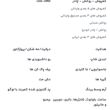
کفپوش - روکش - چادر
LED‌-SMD
کفپوش های 5 بعدی وارداتی
کفپوش های 3 بعدی صندوق وارداتی
روکش صندلی
روکش / چادر خودرو
کفپوش های ۳ بعدی ایرانی
هدلایت
دیلایت/مه شکن/پروژکتور
تبدیل شاپ
رو داشبوردی ها
جاسوئیچی/ جا کلیدی
برف پاک کن ها
گیره ها
دش مت
آرم وسط رینگ
پد گلدوزی شده کمربند با لوگو
ساعت, بلوتوث, شارژرها، باتری، دوربین
برمبو
و مانیتور