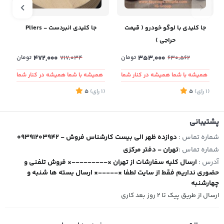
جا کلیدی با لوگو خودرو ( قیمت
جا کلیدی انبردست - Pliers
حراجی )
353,000
تومان
472,000
تومان
717,034
630,562
همیشه با شما همیشه در کنار شما
همیشه با شما همیشه در کنار شما
(1
رای
)
5
(1
رای
)
5
2
پشتیبانی
شماره تماس :
09391203942 - دوازده ظهر الی بیست کارشناس فروش
شماره تماس :
تهران - دفتر مرکزی
آدرس :
ارسال کلیه سفارشات از تهران ×---------× فروش تلفنی و
حضوری نداریم فقط از سایت لطفا ×-----× ارسال بسته ها شنبه و
چهارشنبه
ارسال از طریق پیک تا ۲ روز بعد کاری