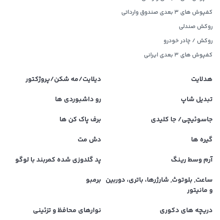
کفپوش های 3 بعدی صندوق وارداتی
روکش صندلی
روکش / چادر خودرو
کفپوش های ۳ بعدی ایرانی
هدلایت
دیلایت/مه شکن/پروژکتور
تبدیل شاپ
رو داشبوردی ها
جاسوئیچی/ جا کلیدی
برف پاک کن ها
گیره ها
دش مت
آرم وسط رینگ
پد گلدوزی شده کمربند با لوگو
ساعت, بلوتوث, شارژرها، باتری، دوربین
برمبو
و مانیتور
دریچه های دکوری
نوارهای محافظ و تزئینی