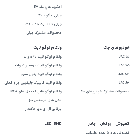
امگرند هاچ بک RV
جیلی امگرند X7
جیلی GC6 الیت/اکسلنت
محصولات مشترک جیلی
خودروهای جک
ولکام لوگو لایت
JAC J5
ولکام لوگو لایت 5/7 وات
JAC S5
ولکام لوگو لایت حرفه ای 7 وات
JAC S3
ولکام لوگو لایت بدون سیم
JAC J3
ولکام لایت فابریک جایگزین چراغ فعلی
محصولات مشترک خودروهای جک
ولکام لوگو فابریک مدل های BMW
مدل های مرسدس بنز
پارکابی ال ای دی افکتدار
کفپوش - روکش - چادر
LED‌-SMD
کفپوش های 5 بعدی وارداتی