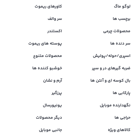
لوگو ماگ
کاورهای ریموت
برچسب ها
سر والف
محصولات چرمی
اکستندر
سر دنده ها
پوسته های ریموت
اسپری/حوله/پولیش
محصولات متنوع
ضربه گیرهای در و سپر
خوشبو کننده ها
بال کوسه ای و آنتن ها
آرم و نشان
پارکابی ها
پرزگیر
نگهدارنده موبایل
یونیورسال
حراجی ها
دیگر محصولات
کالاهای ویژه
جانبی موبایل