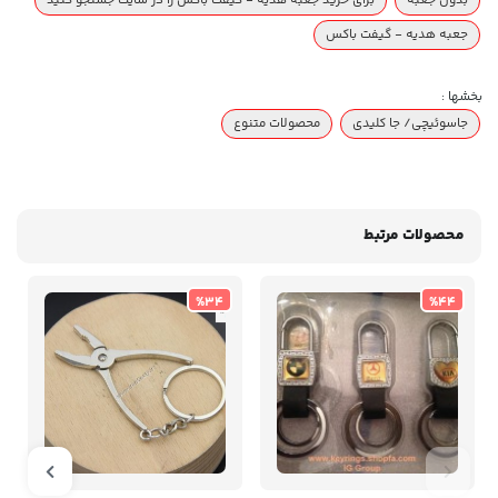
بدون جعبه
برای خرید جعبه هدیه - گیفت باکس را در سایت جستجو کنید
جعبه هدیه - گیفت باکس
بخشها :
جاسوئیچی/ جا کلیدی
محصولات متنوع
محصولات مرتبط
%34
%44