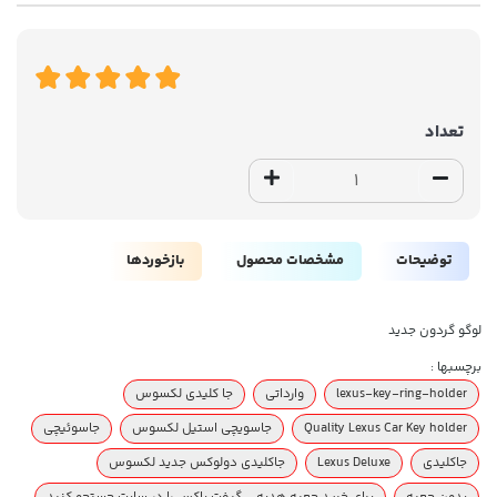
تعداد
توضیحات
مشخصات محصول
بازخوردها
لوگو گردون جدید
برچسبها :
lexus-key-ring-holder
وارداتی
جا کلیدی لکسوس
Quality Lexus Car Key holder
جاسویچی استیل لکسوس
جاسوئیچی
جاکلیدی
Lexus Deluxe
جاکلیدی دولوکس جدید لکسوس