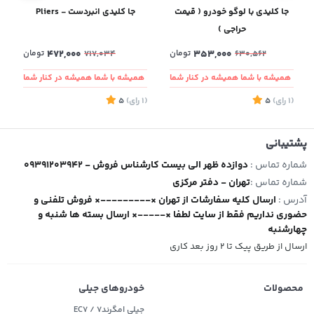
جا کلیدی با لوگو خودرو ( قیمت
جا کلیدی انبردست - Pliers
حراجی )
353,000
تومان
472,000
تومان
717,034
630,562
همیشه با شما همیشه در کنار شما
همیشه با شما همیشه در کنار شما
(1
رای
)
5
(1
رای
)
5
2
پشتیبانی
شماره تماس :
09391203942 - دوازده ظهر الی بیست کارشناس فروش
شماره تماس :
تهران - دفتر مرکزی
آدرس :
ارسال کلیه سفارشات از تهران ×---------× فروش تلفنی و
حضوری نداریم فقط از سایت لطفا ×-----× ارسال بسته ها شنبه و
چهارشنبه
ارسال از طریق پیک تا ۲ روز بعد کاری
محصولات
خودروهای جیلی
جیلی امگرند۷ / EC7