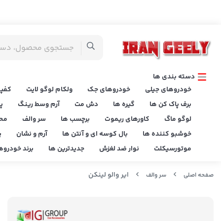
دسته بندی ها
خودروهای جیلی
خودروهای جک
ولکام لوگو لایت
کفپو
برف پاک کن ها
گیره ها
دش مت
آرم وسط رینگ
پ
لوگو ماگ
کاورهای ریموت
برچسب ها
سر والف
مح
خوشبو کننده ها
بال کوسه ای و آنتن ها
آرم و نشان
پ
موتورسیکلت
نوار ضد لغزش
جدیدترین ها
برند خودروه
ایر والو لینکن
صفحه اصلی
سر والف