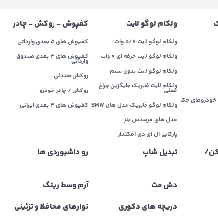
ک
ولکام لوگو لایت
کفپوش - روکش - چادر
ولکام لوگو لایت 5/7 وات
کفپوش های 5 بعدی وارداتی
ولکام لوگو لایت حرفه ای 7 وات
کفپوش های 3 بعدی صندوق
وارداتی
ولکام لوگو لایت بدون سیم
روکش صندلی
ولکام لایت فابریک جایگزین چراغ
فعلی
روکش / چادر خودرو
خودروهای جک
ولکام لوگو فابریک مدل های BMW
کفپوش های ۳ بعدی ایرانی
مدل های مرسدس بنز
پارکابی ال ای دی افکتدار
کن/
تبدیل شاپ
رو داشبوردی ها
دش مت
آرم وسط رینگ
دریچه های دکوری
نوارهای محافظ و تزئینی