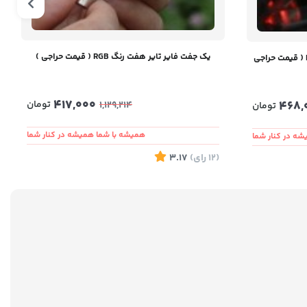
یک جفت فایر تایر هفت رنگ RGB ( قیمت حراجی )
یک جفت فایر تایر جدید پایه کوتاه RGB ( قیمت حراجی
417,000
468,
تومان
1,129,214
تومان
همیشه با شما همیشه در کنار شما
ه در کنار شما
(12
رای
)
3.17