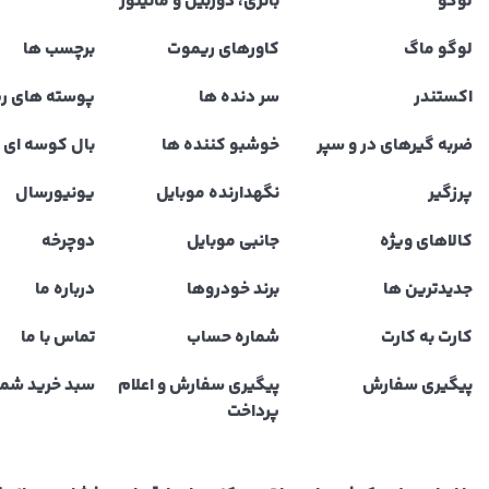
لوگو
باتری، دوربین و مانیتور
لوگو ماگ
کاورهای ریموت
برچسب ها
اکستندر
سر دنده ها
پوسته های ر
ضربه گیرهای در و سپر
خوشبو کننده ها
بال کوسه ای و
پرزگیر
نگهدارنده موبایل
یونیورسال
کالاهای ویژه
جانبی موبایل
دوچرخه
جدیدترین ها
برند خودروها
درباره ما
کارت به کارت
شماره حساب
تماس با ما
پیگیری سفارش
پیگیری سفارش و اعلام
سبد خرید شما
پرداخت