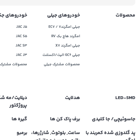
محصولات
خودروهای جیلی
خودروهای ج
جیلی امگرند۷ / EC7
JAC J5
امگرند هاچ بک RV
JAC S5
جیلی امگرند X7
JAC S3
جیلی GC6 الیت/اکسلنت
JAC J3
محصولات مشترک جیلی
محصولات مشترک 
LED‌-SMD
هدلایت
دیلایت/مه ش
پروژکتور
جاسوئیچی/ جا کلیدی
برف پاک کن ها
گیره ها
پد گلدوزی شده کمربند با
ساعت, بلوتوث, شارژرها،
برمبو