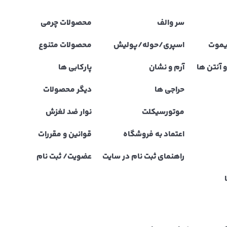
سر والف
محصولات چرمی
یموت
اسپری/حوله/پولیش
محصولات متنوع
 آنتن ها
آرم و نشان
پارکابی ها
حراجی ها
دیگر محصولات
موتورسیکلت
نوار ضد لغزش
اعتماد به فروشگاه
قوانین و مقررات
راهنمای ثبت نام در سایت
عضویت/ ثبت نام