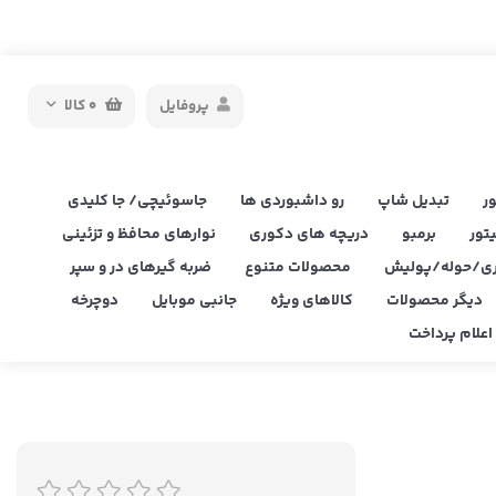
پروفایل
0
کالا
ر
تبدیل شاپ
رو داشبوردی ها
جاسوئیچی/ جا کلیدی
یتور
برمبو
دریچه های دکوری
نوارهای محافظ و تزئینی
ی/حوله/پولیش
محصولات متنوع
ضربه گیرهای در و سپر
دیگر محصولات
کالاهای ویژه
جانبی موبایل
دوچرخه
علام پرداخت