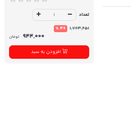
تعداد
46 %
1,763,251
944,000
تومان
افزودن به سبد