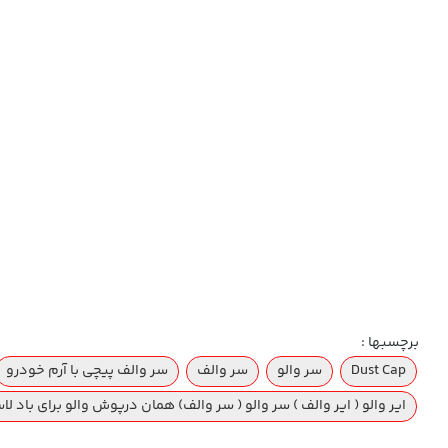
برچسبها :
Dust Cap
سر والو
سر والف
سر والف پیچی با آرم خودرو
ایر والو ( ایر والف ) سر والو ( سر والف) همان درپوش والو برای باد ل