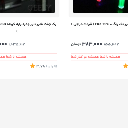
Fire Ti ( قیمت حراجی )
)
000
383,000
تومان
1,035,917
865,407
همیشه با شما همیشه در کنار شما
همیشه با شما همیش
(9
رای
)
3.78