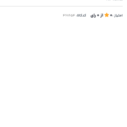
0
از
0
رای
امتیاز :
کدکالا: