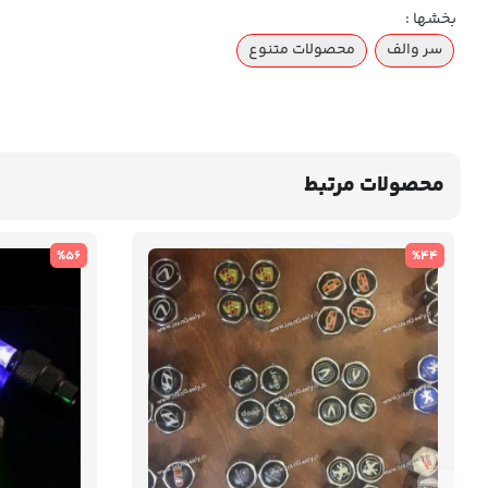
بخشها :
سر والف
محصولات متنوع
محصولات مرتبط
%56
%44