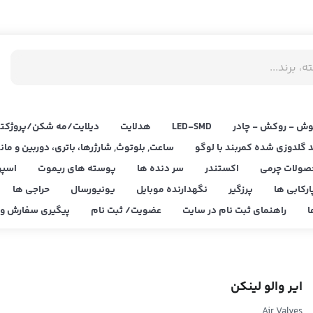
ش - روکش - چادر
LED‌-SMD
هدلایت
دیلایت/مه شکن/پروژکتو
د گلدوزی شده کمربند با لوگو
ساعت, بلوتوث, شارژرها، باتری، دوربین و مان
صولات چرمی
اکستندر
سر دنده ها
پوسته های ریموت
اسپر
ارکابی ها
پرزگیر
نگهدارنده موبایل
یونیورسال
حراجی ها
ا
راهنمای ثبت نام در سایت
عضویت/ ثبت نام
پیگیری سفارش و ا
ایر والو لینکن
Air Valves