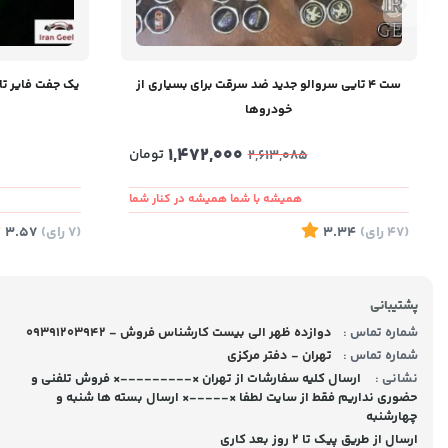
ست ۴ تایی سروالو جدید ضد سرقت برای بسیاری از
یک جفت فایر تایر تک رنگ - re
خودروها
1,472,000
تومان
2,613,085
همیشه با شما همیشه در کنار شما
(47
رای
)
3.34
(7
رای
)
3.57
پشتیبانی
شماره تماس :
09391203942 - دوازده ظهر الی بیست کارشناس فروش
شماره تماس :
تهران - دفتر مرکزی
نشانی :
ارسال کلیه سفارشات از تهران ×---------× فروش تلفنی و
حضوری نداریم فقط از سایت لطفا ×-----× ارسال بسته ها شنبه و
چهارشنبه
ارسال از طریق پیک تا ۲ روز بعد کاری