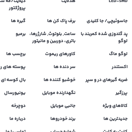
LED‌-SMD
هدلایت
دیلایت/مه ش
پروژکتور
جاسوئیچی/ جا کلیدی
برف پاک کن ها
گیره ها
پد گلدوزی شده کمربند با
ساعت, بلوتوث, شارژرها،
برمبو
لوگو
باتری، دوربین و مانیتور
لوگو ماگ
کاورهای ریموت
برچسب ها
اکستندر
سر دنده ها
پوسته های ر
ضربه گیرهای در و سپر
خوشبو کننده ها
بال کوسه ای و
پرزگیر
نگهدارنده موبایل
یونیورسال
کالاهای ویژه
جانبی موبایل
دوچرخه
جدیدترین ها
برند خودروها
درباره ما
کارت به کارت
شماره حساب
تماس با ما