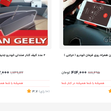
ن همراه روی فرمان خودرو ( حراجی )
۲ عدد کیف کنار صندلی خودرو جدید - در ۳ رنگ
3,000
414,000
تومان
1,749,122
881,495
همیشه با شما همیشه در کنار شما
همیشه با شما همیش
(10
رای
)
3.7