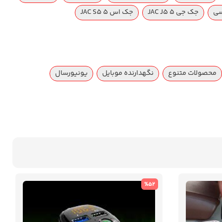
جک جی ۵ JAC J5
جک اس ۵ JAC S5
محصولات متنوع
نگهدارنده موبایل
یونیورسال
%52