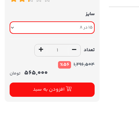
سایز
تعداد
%56
1,296,504
565,000
تومان
افزودن به سبد