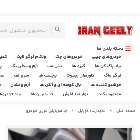
دسته بندی ها
خودروهای جیلی
خودروهای جک
ولکام لوگو لایت
کفپو
برف پاک کن ها
گیره ها
دش مت
آرم وسط رینگ
پ
لوگو ماگ
کاورهای ریموت
برچسب ها
سر والف
مح
خوشبو کننده ها
بال کوسه ای و آنتن ها
آرم و نشان
پ
موتورسیکلت
نوار ضد لغزش
جدیدترین ها
برند خودروه
جا موبایلی توری خودرو
صفحه اصلی
نگهدارنده موبایل