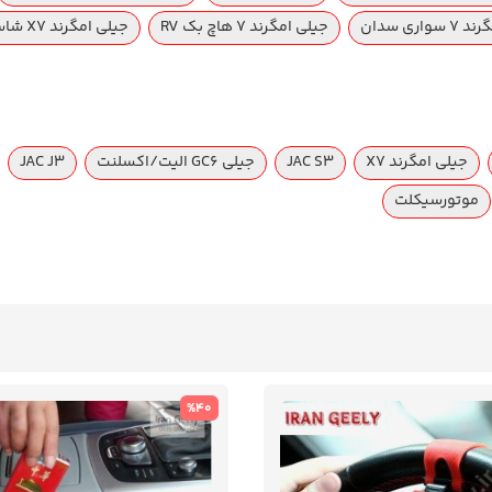
واری سدان
جیلی امگرند ۷ هاچ بک RV
جیلی امگرند X7 شاسی
جیلی امگرند X7
JAC S3
جیلی GC6 الیت/اکسلنت
JAC J3
موتورسیکلت
%40