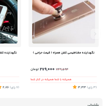
نگهدارنده مغناطیسی تلفن همراه ( قیمت حراجی )
نگهدارنده تلف
279,000
تومان
749,594
همیشه با شما همیشه در کنار شما
(3
رای
)
3.33
(7
رای
)
2.86
پشتیبانی