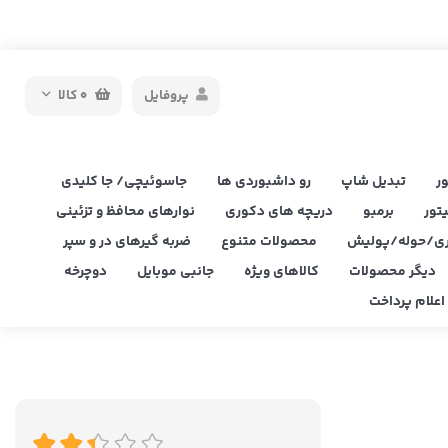
پروفایل
0
کالا
ر
تبدیل شاپ
رو داشبوردی ها
جاسوئیچی/ جا کلیدی
یتور
برمبو
دریچه های دکوری
نوارهای محافظ و تزئینی
ی/حوله/پولیش
محصولات متنوع
ضربه گیرهای در و سپر
دیگر محصولات
کالاهای ویژه
جانبی موبایل
دوچرخه
علام پرداخت