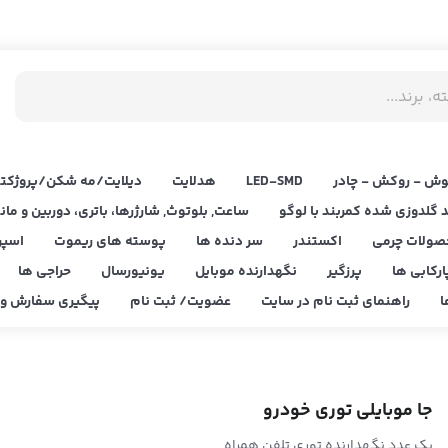
ش - روکش - چادر
LED‌-SMD
هدلایت
دیلایت/مه شکن/پروژکتو
د گلدوزی شده کمربند با لوگو
ساعت, بلوتوث, شارژرها، باتری، دوربین و مان
صولات چرمی
اکستندر
سر دنده ها
پوسته های ریموت
اسپر
ارکابی ها
پرزگیر
نگهدارنده موبایل
یونیورسال
حراجی ها
ا
راهنمای ثبت نام در سایت
عضویت/ ثبت نام
پیگیری سفارش و ا
جا موبایلی توری خودرو
یک عدد نگهدارنده توری تلفن همراه