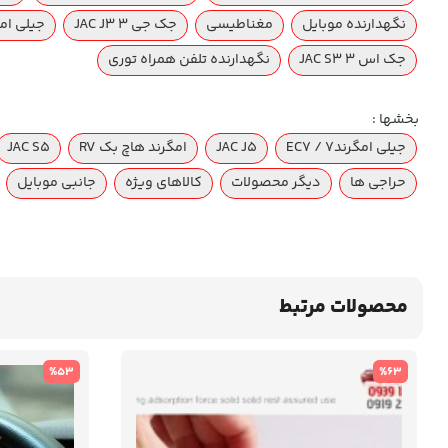
نگهدارنده موبایل
مغناطیسی
جک جی 3 JAC J3
جیلی امگرند ۷ س
جک اس ۳ JAC S3
نگهدارنده تلفن همراه توری
بخشها :
جیلی امگرند۷ / EC7
JAC J5
امگرند هاچ بک RV
JAC S5
حراجی ها
دیگر محصولات
کالاهای ویژه
جانبی موبایل
محصولات مرتبط
%53
%63