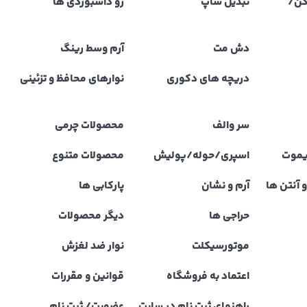
کن/
تبدیل شاپ
رو داشبوردی ها
دش مت
آرم وسط رینگ
دریچه های دکوری
نوارهای محافظ و تزئینی
سر والف
محصولات چرمی
یموت
اسپری/حوله/پولیش
محصولات متنوع
 آنتن ها
آرم و نشان
پارکابی ها
حراجی ها
دیگر محصولات
موتورسیکلت
نوار ضد لغزش
اعتماد به فروشگاه
قوانین و مقررات
راهنمای ثبت نام در سایت
عضویت/ ثبت نام