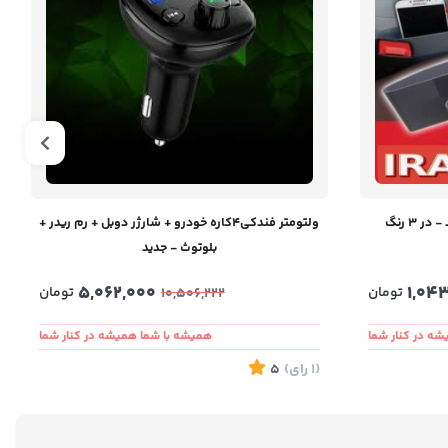
ولتومتر فندکی۴کاره خودرو + شارژر دوبل + رم ریدر +
بلوتوث - جدید
5,062,000
1,04
تومان
تومان
10,506,222
ه در کنار شما
همیشه با شما همیشه در کنار شما
(1
رای
)
5