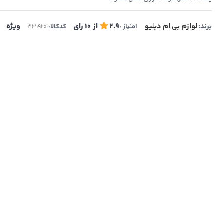
برند:
لوازم بی ام دبلیو
2.9
از
10
رای
ویژه
امتیاز :
کدکالا: