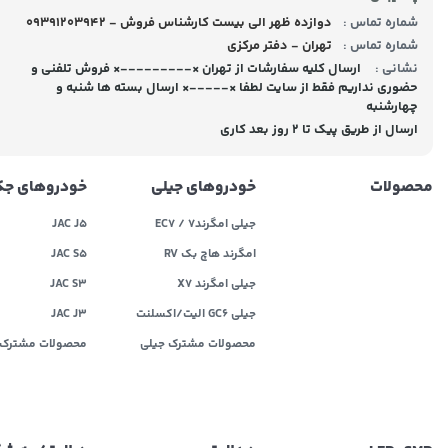
شماره تماس :
09391203942 - دوازده ظهر الی بیست کارشناس فروش
شماره تماس :
تهران - دفتر مرکزی
نشانی :
ارسال کلیه سفارشات از تهران ×---------× فروش تلفنی و
حضوری نداریم فقط از سایت لطفا ×-----× ارسال بسته ها شنبه و
چهارشنبه
ارسال از طریق پیک تا ۲ روز بعد کاری
محصولات
خودروهای جیلی
خودروهای ج
جیلی امگرند۷ / EC7
JAC J5
امگرند هاچ بک RV
JAC S5
جیلی امگرند X7
JAC S3
جیلی GC6 الیت/اکسلنت
JAC J3
محصولات مشترک جیلی
محصولات مشترک 