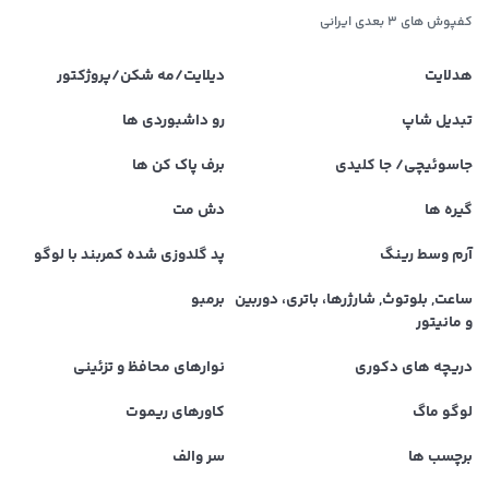
کفپوش های ۳ بعدی ایرانی
هدلایت
دیلایت/مه شکن/پروژکتور
تبدیل شاپ
رو داشبوردی ها
جاسوئیچی/ جا کلیدی
برف پاک کن ها
گیره ها
دش مت
آرم وسط رینگ
پد گلدوزی شده کمربند با لوگو
ساعت, بلوتوث, شارژرها، باتری، دوربین
برمبو
و مانیتور
دریچه های دکوری
نوارهای محافظ و تزئینی
لوگو ماگ
کاورهای ریموت
برچسب ها
سر والف