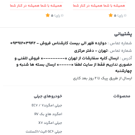
همیشه با شما همیشه در کنار شما
همیشه با شما همیشه در کنار شما
(1
رای
)
5
(1
رای
)
5
2
پشتیبانی
شماره تماس :
09391203942 - دوازده ظهر الی بیست کارشناس فروش
شماره تماس :
تهران - دفتر مرکزی
آدرس :
ارسال کلیه سفارشات از تهران ×---------× فروش تلفنی و
حضوری نداریم فقط از سایت لطفا ×-----× ارسال بسته ها شنبه و
چهارشنبه
ارسال از طریق پیک تا ۲ روز بعد کاری
محصولات
خودروهای جیلی
جیلی امگرند۷ / EC7
امگرند هاچ بک RV
جیلی امگرند X7
جیلی GC6 الیت/اکسلنت