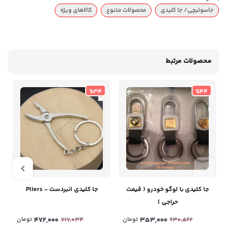
جاسوئیچی/ جا کلیدی
محصولات متنوع
کالاهای ویژه
محصولات مرتبط
%34
%44
جا کلیدی با لوگو خودرو ( قیمت
جا کلیدی انبردست - Pliers
حراجی )
353,000
تومان
472,000
تومان
717,034
630,562