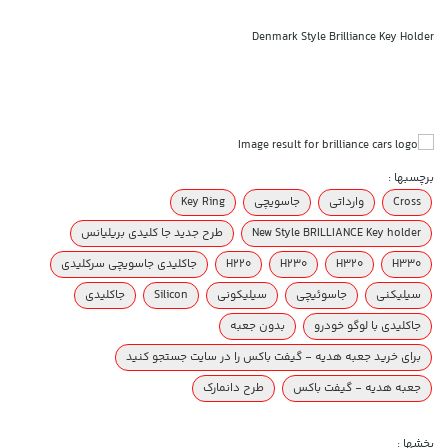
Denmark Style Brilliance Key Holder
برچسبها :
Cross
وارداتی
جاسویچی
Key Ring
New Style BRILLIANCE Key holder
طرح جدید جا کلیدی بریلیانس
H330
H320
H230
H220
جاکلیدی جاسویچی سرکلیدی
سیلیکنی
جاسوئیچی
سیلیکونی
Silicon
جاکلیدی
جاکلیدی با لوگو خودرو
بدون جعبه
برای خرید جعبه هدیه - گیفت باکس را در سایت جستجو کنید
جعبه هدیه - گیفت باکس
طرح دانمارک
بخشها :