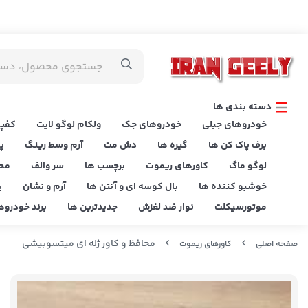
دسته بندی ها
خودروهای جیلی
خودروهای جک
ولکام لوگو لایت
کفپو
برف پاک کن ها
گیره ها
دش مت
آرم وسط رینگ
پ
لوگو ماگ
کاورهای ریموت
برچسب ها
سر والف
مح
خوشبو کننده ها
بال کوسه ای و آنتن ها
آرم و نشان
پ
موتورسیکلت
نوار ضد لغزش
جدیدترین ها
برند خودروه
محافظ و کاور ژله ای میتسوبیشی
صفحه اصلی
کاورهای ریموت