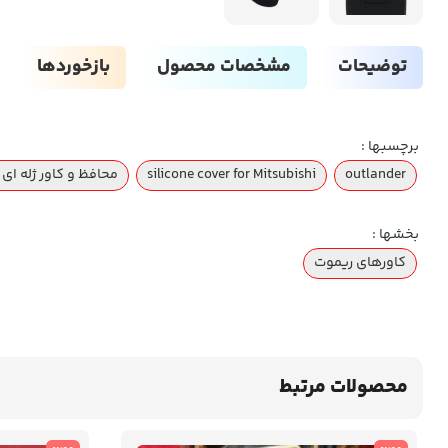
توضیحات
مشخصات محصول
بازخوردها
برچسبها :
outlander
silicone cover for Mitsubishi
محافظ و کاور ژله ا
بخشها :
کاورهای ریموت
محصولات مرتبط