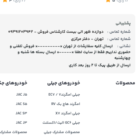
(1
رای
)
5
(2
رای
)
4
پشتیبانی
شماره تماس :
09391203942 - دوازده ظهر الی بیست کارشناس فروش
شماره تماس :
تهران - دفتر مرکزی
نشانی :
ارسال کلیه سفارشات از تهران ×---------× فروش تلفنی و
حضوری نداریم فقط از سایت لطفا ×-----× ارسال بسته ها شنبه و
چهارشنبه
ارسال از طریق پیک تا ۲ روز بعد کاری
محصولات
خودروهای جیلی
خودروهای ج
جیلی امگرند۷ / EC7
JAC J5
امگرند هاچ بک RV
JAC S5
جیلی امگرند X7
JAC S3
جیلی GC6 الیت/اکسلنت
JAC J3
محصولات مشترک جیلی
محصولات مشترک 