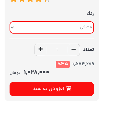
رنگ
تعداد
%35
1,574,209
1,028,000
تومان
افزودن به سبد