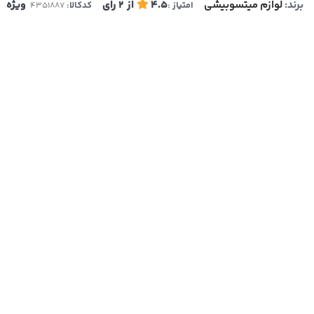
برند:
لوازم میتسوبیشی
4.5
از
2
رای
ویژه
امتیاز :
کدکالا: