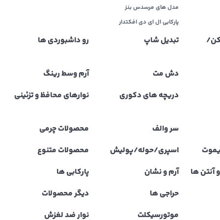
مدل های مرسدس بنز
پارکابی ال ای دی افکتدار
کن/
تبدیل شاپ
رو داشبوردی ها
دش مت
آرم وسط رینگ
دریچه های دکوری
نوارهای محافظ و تزئینی
سر والف
محصولات چرمی
یموت
اسپری/حوله/پولیش
محصولات متنوع
 آنتن ها
آرم و نشان
پارکابی ها
حراجی ها
دیگر محصولات
موتورسیکلت
نوار ضد لغزش