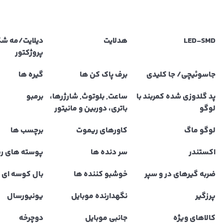
LED‌-SMD
هدلایت
دیلایت/مه ش
پروژکتور
جاسوئیچی/ جا کلیدی
برف پاک کن ها
گیره ها
پد گلدوزی شده کمربند با
ساعت, بلوتوث, شارژرها،
برمبو
لوگو
باتری، دوربین و مانیتور
لوگو ماگ
کاورهای ریموت
برچسب ها
اکستندر
سر دنده ها
پوسته های ر
ضربه گیرهای در و سپر
خوشبو کننده ها
بال کوسه ای و
پرزگیر
نگهدارنده موبایل
یونیورسال
کالاهای ویژه
جانبی موبایل
دوچرخه