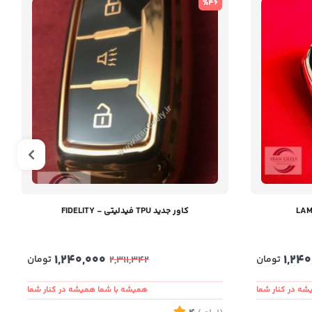
%46
کاور جدید TPU فیدلیتی - FIDELITY
1,240,000
1,240
تومان
تومان
2,311,342
ه در کنار شما
همیشه با شما همیشه در کنار شما