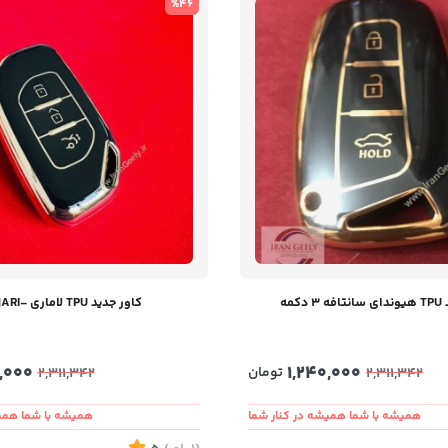
%46
کمه
کاور جدید TPU لاماری -LAMARI
,000
1,240,000
تومان
2,311,342
2,311,342
همیشه با شما همیشه در کنار شما
همیشه با شما همیش