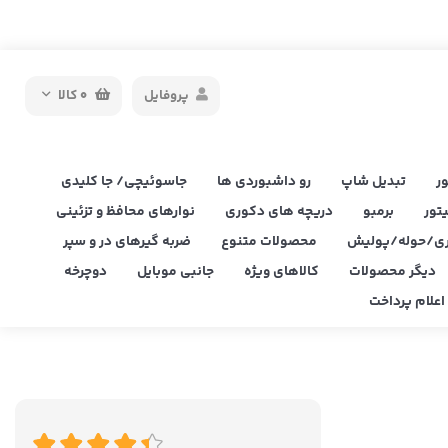
پروفایل
0
کالا
ر
تبدیل شاپ
رو داشبوردی ها
جاسوئیچی/ جا کلیدی
یتور
برمبو
دریچه های دکوری
نوارهای محافظ و تزئینی
ی/حوله/پولیش
محصولات متنوع
ضربه گیرهای در و سپر
دیگر محصولات
کالاهای ویژه
جانبی موبایل
دوچرخه
علام پرداخت