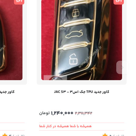
%46
%46
کاور جدید TPU جک اس۳ - JAC S3
کاور جدید TPU هیوندای سانتافه ۳ د
1,240,000
تومان
2,311,342
همیشه با شما همیشه در کنار شما