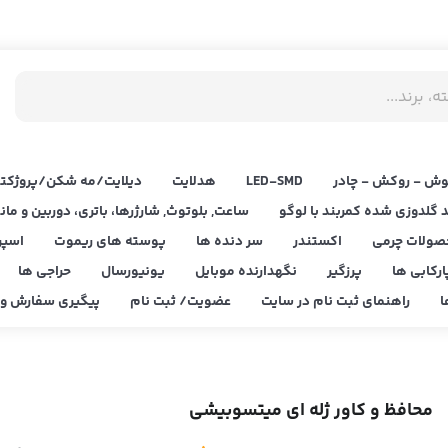
ش - روکش - چادر
LED‌-SMD
هدلایت
دیلایت/مه شکن/پروژکتو
د گلدوزی شده کمربند با لوگو
ساعت, بلوتوث, شارژرها، باتری، دوربین و مان
صولات چرمی
اکستندر
سر دنده ها
پوسته های ریموت
اسپر
ارکابی ها
پرزگیر
نگهدارنده موبایل
یونیورسال
حراجی ها
ا
راهنمای ثبت نام در سایت
عضویت/ ثبت نام
پیگیری سفارش و ا
محافظ و کاور ژله ای میتسوبیشی