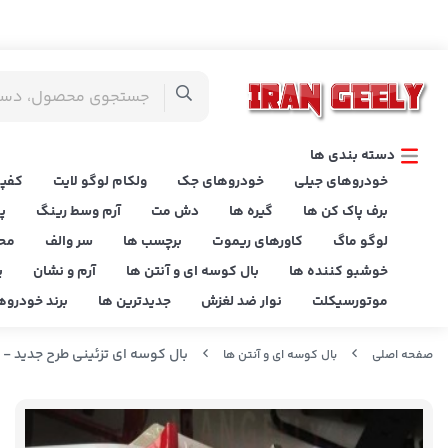
دسته بندی ها
خودروهای جیلی
خودروهای جک
ولکام لوگو لایت
کفپو
برف پاک کن ها
گیره ها
دش مت
آرم وسط رینگ
پ
لوگو ماگ
کاورهای ریموت
برچسب ها
سر والف
مح
خوشبو کننده ها
بال کوسه ای و آنتن ها
آرم و نشان
پ
موتورسیکلت
نوار ضد لغزش
جدیدترین ها
برند خودروه
بال کوسه ای تزئینی طرح جدید - 
صفحه اصلی
بال کوسه ای و آنتن ها