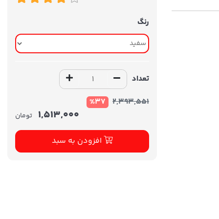
رنگ
تعداد
%37
2,393,551
1,513,000
تومان
افزودن به سبد