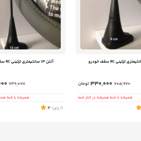
آنتن 13 سانتیمتری تزئینی RC سقف خودرو
000
330,000
تومان
736,078
705,970
همیشه با شما همیشه در کنار شما
همیشه با شما همیش
(1
رای
)
4