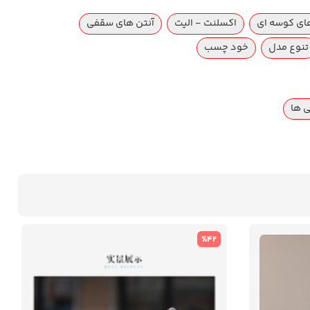
ای کوسه ای
اکسلنت - الیت
آنتن های سقفی
تنوع مدل
خود چسب
 ها
%42