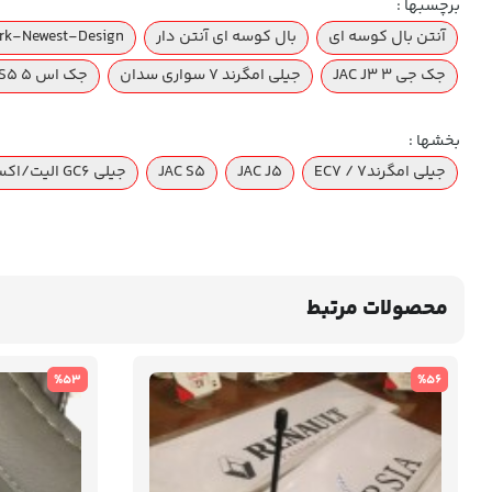
برچسبها :
آنتن بال کوسه ای
بال کوسه ای آنتن دار
rk-Newest-Design
جک جی 3 JAC J3
جیلی امگرند ۷ سواری سدان
جک اس ۵ JAC S5
بخشها :
جیلی امگرند۷ / EC7
JAC J5
JAC S5
جیلی GC6 الیت/اکسلنت
محصولات مرتبط
%53
%56