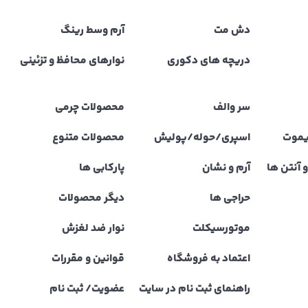
دش مت
آرم وسط رینگ
دریچه های دکوری
نوارهای محافظ و تزئینی
سر والف
محصولات چرمی
یموت
اسپری/حوله/پولیش
محصولات متنوع
 آنتن ها
آرم و نشان
پارکابی ها
حراجی ها
دیگر محصولات
موتورسیکلت
نوار ضد لغزش
اعتماد به فروشگاه
قوانین و مقررات
راهنمای ثبت نام در سایت
عضویت/ ثبت نام