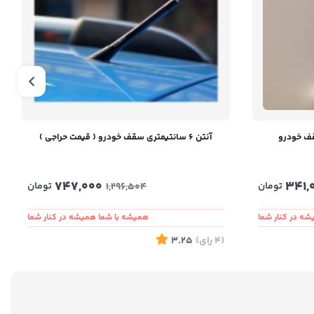
آنتن 6 سانتیمتری سقف خودرو ( قیمت حراجی )
747,000
341,
تومان
تومان
1,296,504
ه در کنار شما
همیشه با شما همیشه در کنار شما
(4
رای
)
3.25