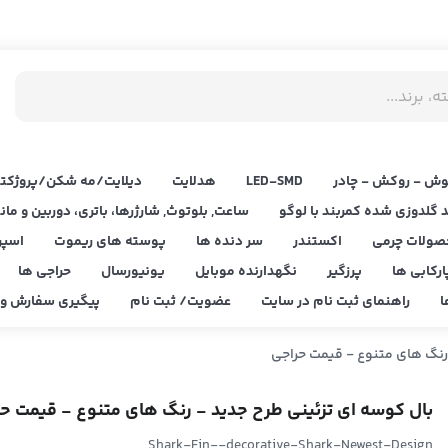
ش - روکش - چادر
LED‌-SMD
هدلایت
دیلایت/مه شکن/پروژکتو
د گلدوزی شده کمربند با لوگو
ساعت, بلوتوث, شارژرها، باتری، دوربین و مان
صولات چرمی
اکستندر
سر دنده ها
پوسته های ریموت
اسپر
ارکابی ها
پرزگیر
نگهدارنده موبایل
یونیورسال
حراجی ها
ا
راهنمای ثبت نام در سایت
عضویت/ ثبت نام
پیگیری سفارش و ا
رنگ های متنوع - قیمت حراجی
بال کوسه ای تزئینی طرح جدید - رنگ های متنوع - قیمت ح
Shark-Fin--decorative-Shark-Newest-Design