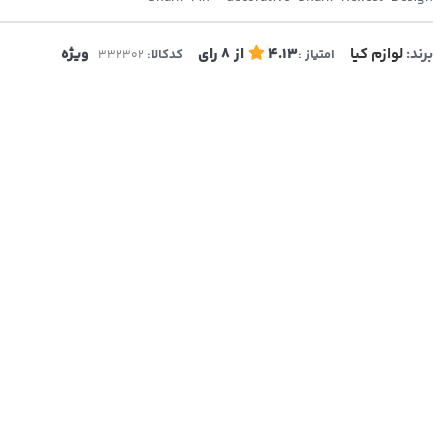
برند:
لوازم کیا
4.13
از
8
رای
ویژه
امتیاز :
کدکالا: