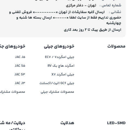
شماره تماس :
تهران - دفتر مرکزی
نشانی :
ارسال کلیه سفارشات از تهران ×---------× فروش تلفنی و
حضوری نداریم فقط از سایت لطفا ×-----× ارسال بسته ها شنبه و
چهارشنبه
ارسال از طریق پیک تا ۲ روز بعد کاری
محصولات
خودروهای جیلی
خودروهای ج
جیلی امگرند۷ / EC7
JAC J5
امگرند هاچ بک RV
JAC S5
جیلی امگرند X7
JAC S3
جیلی GC6 الیت/اکسلنت
JAC J3
محصولات مشترک جیلی
محصولات مشترک 
LED‌-SMD
هدلایت
دیلایت/مه ش