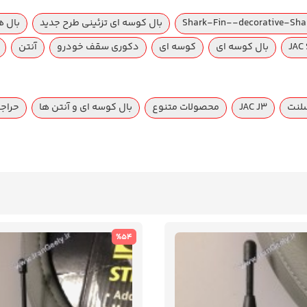
Shark-Fin--decorative-Sha
بال کوسه ای تزئینی طرح جدید
بال ه
بال کوسه ای
کوسه ای
دکوری سقف خودرو
آنتن
JAC J3
محصولات متنوع
بال کوسه ای و آنتن ها
حراجی
%54