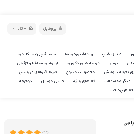
پروفایل
0
کالا
ر
تبدیل شاپ
رو داشبوردی ها
جاسوئیچی/ جا کلیدی
یتور
برمبو
دریچه های دکوری
نوارهای محافظ و تزئینی
ی/حوله/پولیش
محصولات متنوع
ضربه گیرهای در و سپر
دیگر محصولات
کالاهای ویژه
جانبی موبایل
دوچرخه
علام پرداخت
راجی