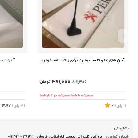
آنتن های ۱۷ و ۲۱ سانتیمتری تزئینی RC سقف خودرو
آنتن 9 سانتیمتری تزئینی RC سقف خودرو
361,000
تومان
816,386
همیشه با شما همیشه در کنار شما
(1
رای
)
2
(3
رای
)
3.67
پشتیبانی
شماره تماس :
09391203942 - دوازده ظهر الی بیست کارشناس فروش