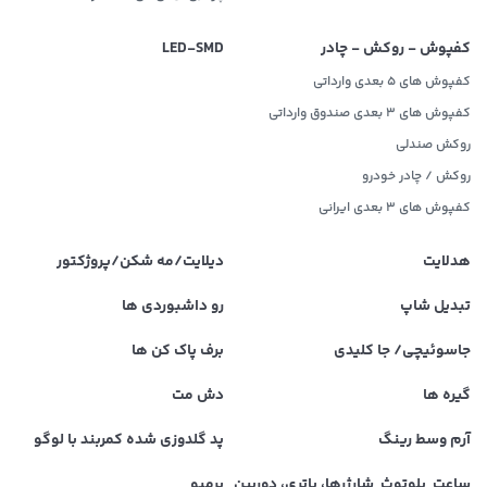
کفپوش - روکش - چادر
LED‌-SMD
کفپوش های 5 بعدی وارداتی
کفپوش های 3 بعدی صندوق وارداتی
روکش صندلی
روکش / چادر خودرو
کفپوش های ۳ بعدی ایرانی
هدلایت
دیلایت/مه شکن/پروژکتور
تبدیل شاپ
رو داشبوردی ها
جاسوئیچی/ جا کلیدی
برف پاک کن ها
گیره ها
دش مت
آرم وسط رینگ
پد گلدوزی شده کمربند با لوگو
ساعت, بلوتوث, شارژرها، باتری، دوربین
برمبو