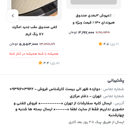
کفپوش ۳بعدی صندوق
کفی صندوق عقب جدید امگرند
هیوندای i30 ( قیمت ویژه و
X7 رنگ کرم
حراجی )
3,197,000
تومان
5,553,000
تومان
13,788,119
7,611,738
همیشه با شما همیشه در کنار شما
(2
رای
)
4.5
(5
رای
)
3.4
1
پشتیبانی
شماره تماس :
09391203942 - دوازده ظهر الی بیست کارشناس فروش
شماره تماس :
تهران - دفتر مرکزی
آدرس :
ارسال کلیه سفارشات از تهران ×---------× فروش تلفنی و
حضوری نداریم فقط از سایت لطفا ×-----× ارسال بسته ها شنبه و
چهارشنبه
ارسال از طریق پیک تا ۲ روز بعد کاری