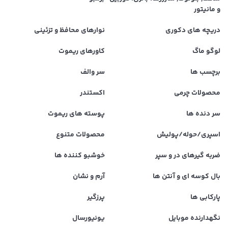
و مانیتور
دریچه های دکوری
نوارهای محافظ و تزئینی
لوگو ماگ
کاورهای ریموت
برچسب ها
سر والف
محصولات چرمی
اکستندر
سر دنده ها
پوسته های ریموت
اسپری/حوله/پولیش
محصولات متنوع
ضربه گیرهای در و سپر
خوشبو کننده ها
بال کوسه ای و آنتن ها
آرم و نشان
پارکابی ها
پرزگیر
نگهدارنده موبایل
یونیورسال