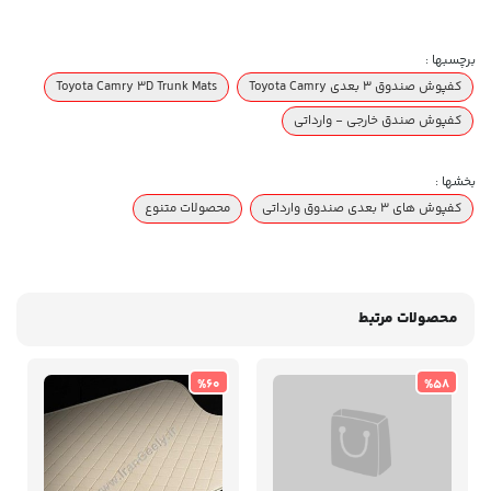
برچسبها :
کفپوش صندوق ۳ بعدی Toyota Camry
Toyota Camry 3D Trunk Mats
کفپوش صندق خارجی - وارداتی
بخشها :
کفپوش های 3 بعدی صندوق وارداتی
محصولات متنوع
محصولات مرتبط
%60
%58