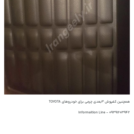
همچنین کفپوش 3بعدی چرمی برای خودروهای TOYOTA
09391203942 - Informaition Line