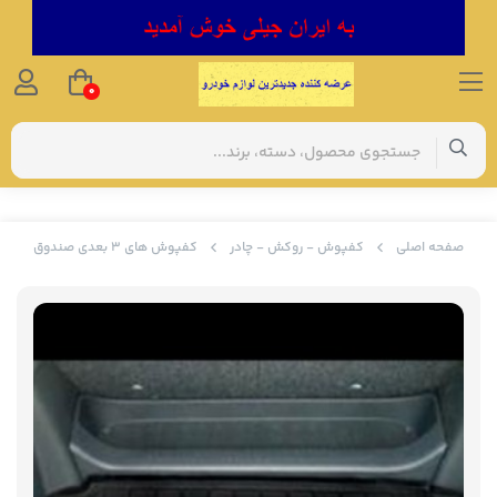
0
صفحه اصلی
کفپوش - روکش - چادر
کفپوش های 3 بعدی صندوق وارداتی