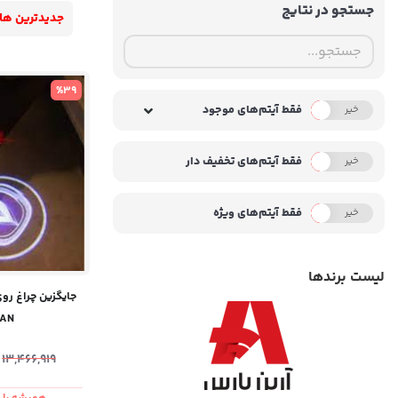
جستجو در نتایج
جدیدترین ها
%39
فقط آیتم‌های موجود
خیر
بله
فقط آیتم‌های تخفیف دار
خیر
بله
فقط آیتم‌های ویژه
خیر
بله
لیست برندها
'AN
13,466,919