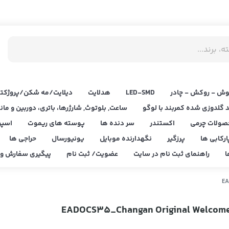
ش - روکش - چادر
LED‌-SMD
هدلایت
دیلایت/مه شکن/پروژکتو
د گلدوزی شده کمربند با لوگو
ساعت, بلوتوث, شارژرها، باتری، دوربین و مان
صولات چرمی
اکستندر
سر دنده ها
پوسته های ریموت
اسپر
ارکابی ها
پرزگیر
نگهدارنده موبایل
یونیورسال
حراجی ها
ا
راهنمای ثبت نام در سایت
عضویت/ ثبت نام
پیگیری سفارش و ا
EA
EADOCS35_Changan Original Welcome