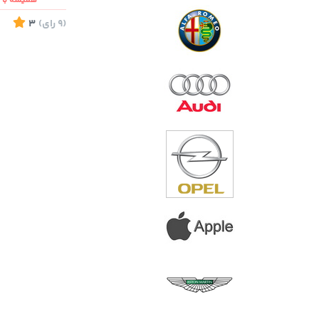
همیشه با ش
(9
رای
)
3