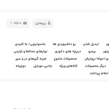
پروفایل
0
کالا
ر
تبدیل شاپ
رو داشبوردی ها
جاسوئیچی/ جا کلیدی
یتور
برمبو
دریچه های دکوری
نوارهای محافظ و تزئینی
ی/حوله/پولیش
محصولات متنوع
ضربه گیرهای در و سپر
دیگر محصولات
کالاهای ویژه
جانبی موبایل
دوچرخه
علام پرداخت