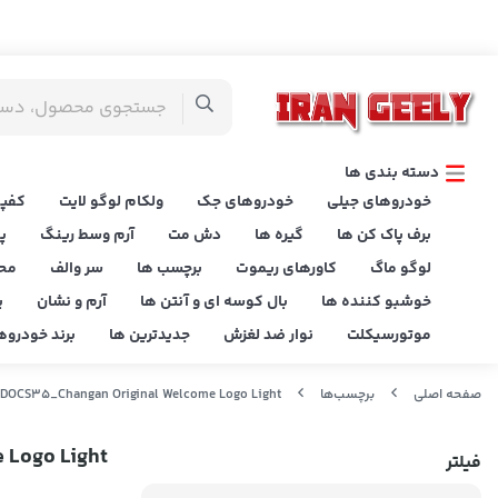
دسته بندی ها
خودروهای جیلی
خودروهای جک
ولکام لوگو لایت
کفپو
برف پاک کن ها
گیره ها
دش مت
آرم وسط رینگ
پ
لوگو ماگ
کاورهای ریموت
برچسب ها
سر والف
مح
خوشبو کننده ها
بال کوسه ای و آنتن ها
آرم و نشان
پ
موتورسیکلت
نوار ضد لغزش
جدیدترین ها
برند خودروه
صفحه اصلی
برچسب‌ها
DOCS35_Changan Original Welcome Logo Light
 Logo Light
فیلتر