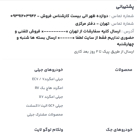
پشتیبانی
شماره تماس :
09391203942 - دوازده ظهر الی بیست کارشناس فروش
شماره تماس :
تهران - دفتر مرکزی
آدرس :
ارسال کلیه سفارشات از تهران ×---------× فروش تلفنی و
حضوری نداریم فقط از سایت لطفا ×-----× ارسال بسته ها شنبه و
چهارشنبه
ارسال از طریق پیک تا ۲ روز بعد کاری
محصولات
خودروهای جیلی
جیلی امگرند۷ / EC7
امگرند هاچ بک RV
جیلی امگرند X7
جیلی GC6 الیت/اکسلنت
محصولات مشترک جیلی
خودروهای جک
ولکام لوگو لایت