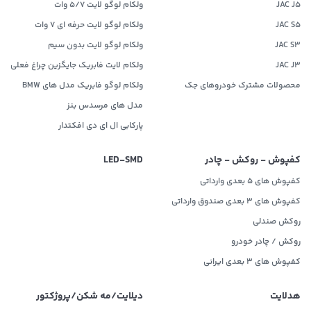
JAC J5
ولکام لوگو لایت 5/7 وات
JAC S5
ولکام لوگو لایت حرفه ای 7 وات
JAC S3
ولکام لوگو لایت بدون سیم
JAC J3
ولکام لایت فابریک جایگزین چراغ فعلی
محصولات مشترک خودروهای جک
ولکام لوگو فابریک مدل های BMW
مدل های مرسدس بنز
پارکابی ال ای دی افکتدار
کفپوش - روکش - چادر
LED‌-SMD
کفپوش های 5 بعدی وارداتی
کفپوش های 3 بعدی صندوق وارداتی
روکش صندلی
روکش / چادر خودرو
کفپوش های ۳ بعدی ایرانی
هدلایت
دیلایت/مه شکن/پروژکتور