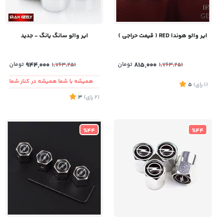
ایر والو هوندا RED ( قیمت حراجی )
ایر والو سانگ یانگ - جدید
815,000
تومان
944,000
تومان
1,763,251
1,763,251
همیشه با شما همیشه در کنار شما
(1
رای
)
5
(2
رای
)
3
%44
%44