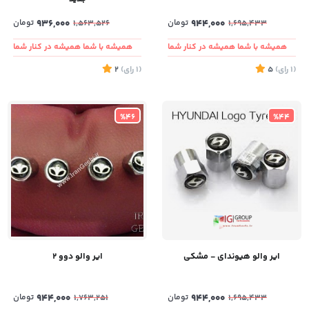
944,000
تومان
936,000
تومان
1,563,526
1,695,433
همیشه با شما همیشه در کنار شما
همیشه با شما همیشه در کنار شما
(1
رای
)
5
(1
رای
)
2
%46
%44
ایر والو هیوندای - مشکی
ایر والو دوو 2
944,000
تومان
944,000
تومان
1,763,251
1,695,433