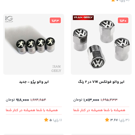
(0
رای
)
0
%43
%40
ایر والو فولکس VW در ۲ رنگ
ایر والو پژو - جدید
1,013,000
تومان
918,000
تومان
1,624,654
1,695,433
همیشه با شما همیشه در کنار شما
همیشه با شما همیشه در کنار شما
(3
رای
)
3.67
(1
رای
)
5