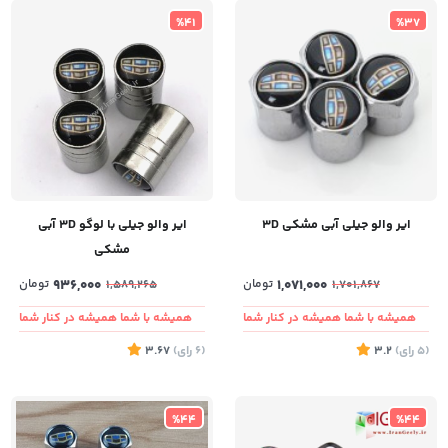
%41
%37
ایر والو جیلی آبی مشکی 3D
ایر والو جیلی با لوگو 3D آبی
مشکی
1,071,000
تومان
936,000
تومان
1,589,265
1,701,867
همیشه با شما همیشه در کنار شما
همیشه با شما همیشه در کنار شما
(5
رای
)
3.2
(6
رای
)
3.67
%44
%44