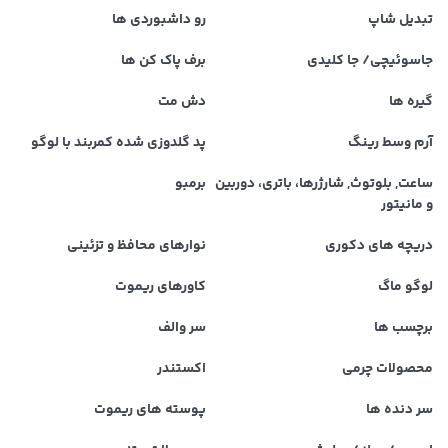
تبدیل شاپ
رو داشبوردی ها
جاسوئیچی/ جا کلیدی
برف پاک کن ها
گیره ها
دش مت
آرم وسط رینگ
پد گلدوزی شده کمربند با لوگو
ساعت, بلوتوث, شارژرها، باتری، دوربین
برمبو
و مانیتور
دریچه های دکوری
نوارهای محافظ و تزئینی
لوگو ماگ
کاورهای ریموت
برچسب ها
سر والف
محصولات چرمی
اکستندر
سر دنده ها
پوسته های ریموت