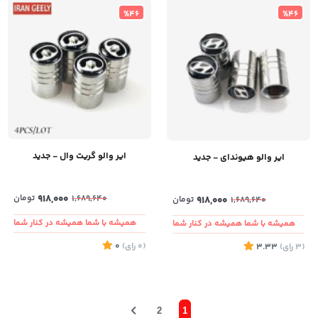
%46
%46
ایر والو گریت وال - جدید
ایر والو هیوندای - جدید
918,000
تومان
1,689,640
918,000
تومان
1,689,640
همیشه با شما همیشه در کنار شما
همیشه با شما همیشه در کنار شما
(0
رای
)
0
(3
رای
)
3.33
2
1