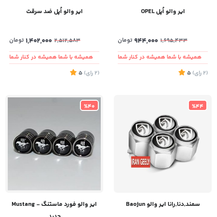
ایر والو اُپل OPEL
ایر والو اُپل ضد سرقت
944,000
تومان
1,402,000
تومان
2,512,583
1,695,433
همیشه با شما همیشه در کنار شما
همیشه با شما همیشه در کنار شما
(2
رای
)
5
(2
رای
)
5
%40
%44
سمند,دنا,رانا ایر والو Baojun
ایر والو فورد ماستنگ - Mustang
جدید