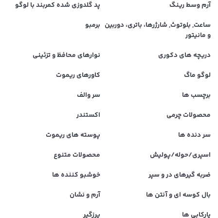
آرم وسط رینگ
پد گلدوزی شده کمربند با لوگو
ساعت, بلوتوث, شارژرها، باتری، دوربین
برمبو
و مانیتور
دریچه های دکوری
نوارهای محافظ و تزئینی
لوگو ماگ
کاورهای ریموت
برچسب ها
سر والف
محصولات چرمی
اکستندر
سر دنده ها
پوسته های ریموت
اسپری/حوله/پولیش
محصولات متنوع
ضربه گیرهای در و سپر
خوشبو کننده ها
بال کوسه ای و آنتن ها
آرم و نشان
پارکابی ها
پرزگیر