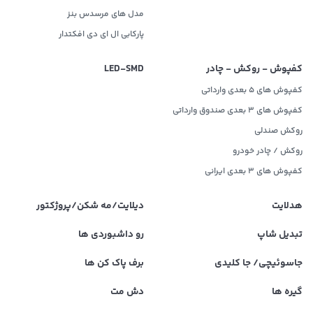
مدل های مرسدس بنز
پارکابی ال ای دی افکتدار
کفپوش - روکش - چادر
LED‌-SMD
کفپوش های 5 بعدی وارداتی
کفپوش های 3 بعدی صندوق وارداتی
روکش صندلی
روکش / چادر خودرو
کفپوش های ۳ بعدی ایرانی
هدلایت
دیلایت/مه شکن/پروژکتور
تبدیل شاپ
رو داشبوردی ها
جاسوئیچی/ جا کلیدی
برف پاک کن ها
گیره ها
دش مت