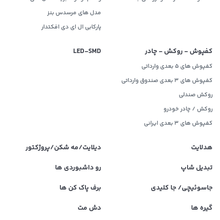
مدل های مرسدس بنز
پارکابی ال ای دی افکتدار
کفپوش - روکش - چادر
LED‌-SMD
کفپوش های 5 بعدی وارداتی
کفپوش های 3 بعدی صندوق وارداتی
روکش صندلی
روکش / چادر خودرو
کفپوش های ۳ بعدی ایرانی
هدلایت
دیلایت/مه شکن/پروژکتور
تبدیل شاپ
رو داشبوردی ها
جاسوئیچی/ جا کلیدی
برف پاک کن ها
گیره ها
دش مت