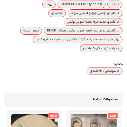
BUICk
Deluxe BUICK Car Key holder
بیوک
جا کلیدی لوکس چرم و استیل بیوک
جاکلیدی
جا کلیدی جدید چرم بافته سوپر لوکس
جا کلیدی جدید چرم بافته سوپر لوکس بیوک -BUICK
بدون جعبه
برای خرید جعبه هدیه - گیفت باکس را در سایت جستجو کنید
جعبه هدیه - گیفت باکس
بخشها :
جاسوئیچی/ جا کلیدی
محصولات مرتبط
%34
%44