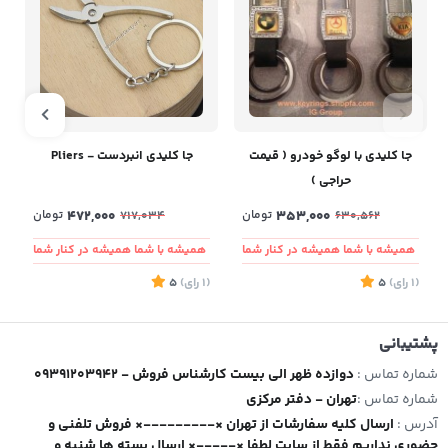
جا کلیدی با لوگو خودرو ( قیمت
جا کلیدی انبردست - Pliers
حراجی )
353,000
تومان
472,000
تومان
717,034
630,562
همیشه با شما همیشه در کنار شما
همیشه با شما همیشه در کنار شما
(1
رای
)
5
(1
رای
)
5
2
پشتیبانی
شماره تماس :
09391203942 - دوازده ظهر الی بیست کارشناس فروش
شماره تماس :
تهران - دفتر مرکزی
آدرس :
ارسال کلیه سفارشات از تهران ×---------× فروش تلفنی و
حضوری نداریم فقط از سایت لطفا ×-----× ارسال بسته ها شنبه و