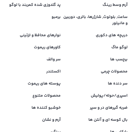
آرم وسط رینگ
پد گلدوزی شده کمربند با لوگو
ساعت, بلوتوث, شارژرها، باتری، دوربین
برمبو
و مانیتور
دریچه های دکوری
نوارهای محافظ و تزئینی
لوگو ماگ
کاورهای ریموت
برچسب ها
سر والف
محصولات چرمی
اکستندر
سر دنده ها
پوسته های ریموت
اسپری/حوله/پولیش
محصولات متنوع
ضربه گیرهای در و سپر
خوشبو کننده ها
بال کوسه ای و آنتن ها
آرم و نشان
پارکابی ها
پرزگیر