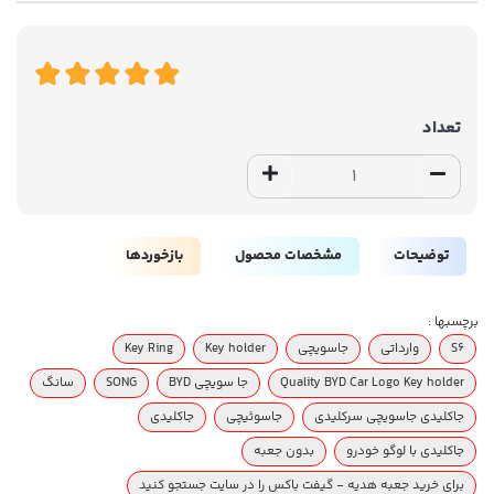
تعداد
توضیحات
مشخصات محصول
بازخوردها
برچسبها :
S6
وارداتی
جاسویچی
Key holder
Key Ring
Quality BYD Car Logo Key holder
جا سویچی BYD
SONG
سانگ
جاکلیدی جاسویچی سرکلیدی
جاسوئیچی
جاکلیدی
جاکلیدی با لوگو خودرو
بدون جعبه
برای خرید جعبه هدیه - گیفت باکس را در سایت جستجو کنید