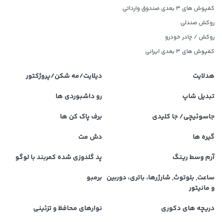
کفپوش های 3 بعدی صندوق وارداتی
روکش صندلی
روکش / چادر خودرو
کفپوش های ۳ بعدی ایرانی
هدلایت
دیلایت/مه شکن/پروژکتور
تبدیل شاپ
رو داشبوردی ها
جاسوئیچی/ جا کلیدی
برف پاک کن ها
گیره ها
دش مت
آرم وسط رینگ
پد گلدوزی شده کمربند با لوگو
ساعت, بلوتوث, شارژرها، باتری، دوربین
برمبو
و مانیتور
دریچه های دکوری
نوارهای محافظ و تزئینی