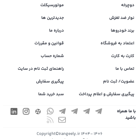
دوچرخه
موتورسیکلت
نوار ضد لغزش
جدیدترین ها
برند خودروها
درباره ما
اعتماد به فروشگاه
قوانین و مقررات
کارت به کارت
شماره حساب
تماس با ما
راهنمای ثبت نام در سایت
عضویت/ ثبت نام
پیگیری سفارش
پیگیری سفارش و اعلام پرداخت
سبد خرید شما
با ما همراه
باشید
1406 -1404 Copyright©Irangeely.ir