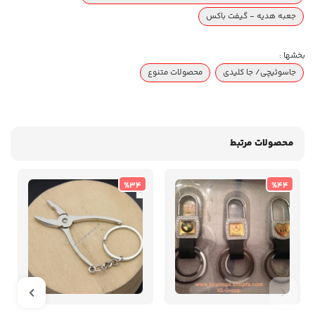
جعبه هدیه - گیفت باکس
بخشها :
جاسوئیچی/ جا کلیدی
محصولات متنوع
محصولات مرتبط
%34
%44