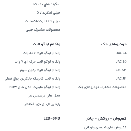
امگرند هاچ بک RV
جیلی امگرند X7
جیلی GC6 الیت/اکسلنت
محصولات مشترک جیلی
خودروهای جک
ولکام لوگو لایت
JAC J5
ولکام لوگو لایت 5/7 وات
JAC S5
ولکام لوگو لایت حرفه ای 7 وات
JAC S3
ولکام لوگو لایت بدون سیم
JAC J3
ولکام لایت فابریک جایگزین چراغ فعلی
محصولات مشترک خودروهای جک
ولکام لوگو فابریک مدل های BMW
مدل های مرسدس بنز
پارکابی ال ای دی افکتدار
کفپوش - روکش - چادر
LED‌-SMD
کفپوش های 5 بعدی وارداتی