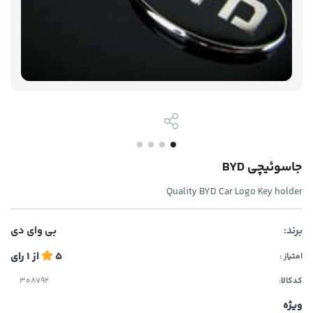
جاسوئیچی BYD
Quality BYD Car Logo Key holder
برند:
بی وای دی
5
از
1
رای
امتیاز :
کدکالا:
ویژه