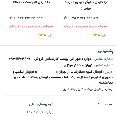
جا کلیدی با لوگو خودرو ( قیمت
جا کلیدی انبردست - Pliers
حراجی )
353,000
تومان
472,000
تومان
717,034
630,562
همیشه با شما همیشه در کنار شما
همیشه با شما همیشه در کنار شما
(1
رای
)
5
(1
رای
)
5
2
پشتیبانی
شماره تماس :
09391203942 - دوازده ظهر الی بیست کارشناس فروش
شماره تماس :
تهران - دفتر مرکزی
آدرس :
ارسال کلیه سفارشات از تهران ×---------× فروش تلفنی و
حضوری نداریم فقط از سایت لطفا ×-----× ارسال بسته ها شنبه و
چهارشنبه
ارسال از طریق پیک تا ۲ روز بعد کاری
محصولات
خودروهای جیلی
جیلی امگرند۷ / EC7