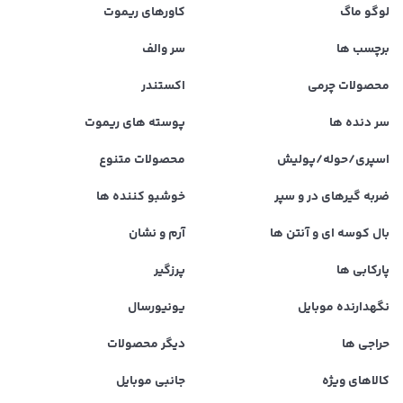
لوگو ماگ
کاورهای ریموت
برچسب ها
سر والف
محصولات چرمی
اکستندر
سر دنده ها
پوسته های ریموت
اسپری/حوله/پولیش
محصولات متنوع
ضربه گیرهای در و سپر
خوشبو کننده ها
بال کوسه ای و آنتن ها
آرم و نشان
پارکابی ها
پرزگیر
نگهدارنده موبایل
یونیورسال
حراجی ها
دیگر محصولات
کالاهای ویژه
جانبی موبایل