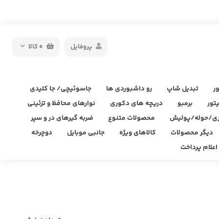
پروفایل
0
کالا
ر
تبدیل شاپ
رو داشبوردی ها
جاسوئیچی/ جا کلیدی
یتور
برمبو
دریچه های دکوری
نوارهای محافظ و تزئینی
ی/حوله/پولیش
محصولات متنوع
ضربه گیرهای در و سپر
دیگر محصولات
کالاهای ویژه
جانبی موبایل
دوچرخه
علام پرداخت