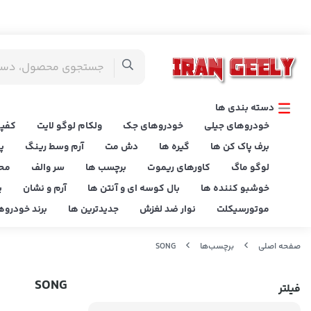
دسته بندی ها
خودروهای جیلی
خودروهای جک
ولکام لوگو لایت
کفپو
برف پاک کن ها
گیره ها
دش مت
آرم وسط رینگ
پ
لوگو ماگ
کاورهای ریموت
برچسب ها
سر والف
مح
خوشبو کننده ها
بال کوسه ای و آنتن ها
آرم و نشان
پ
موتورسیکلت
نوار ضد لغزش
جدیدترین ها
برند خودروه
صفحه اصلی
برچسب‌ها
SONG
SONG
فیلتر