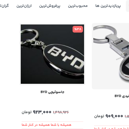
پربازدیدترین ها
محبوب‌‌ترین
پرفروش‌ترین
ارزان‌ترین
گران‌ت
%38
جاسوئیچی BYD
دی BYD
923,000
تومان
1,498,926
909,000
تومان
1,
همیشه با شما همیشه در کنار شما