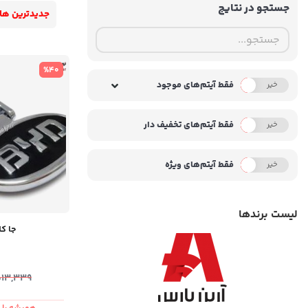
جستجو در نتایج
جدیدترین ها
%40
فقط آیتم‌های موجود
خیر
بله
فقط آیتم‌های تخفیف دار
خیر
بله
فقط آیتم‌های ویژه
خیر
بله
لیست برندها
جا کلی
513,339