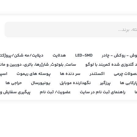
ش - روکش - چادر
LED‌-SMD
هدلایت
دیلایت/مه شکن/پروژکتو
د گلدوزی شده کمربند با لوگو
ساعت, بلوتوث, شارژرها، باتری، دوربین و مان
صولات چرمی
اکستندر
سر دنده ها
پوسته های ریموت
اسپر
ارکابی ها
پرزگیر
نگهدارنده موبایل
یونیورسال
حراجی ها
ا
راهنمای ثبت نام در سایت
عضویت/ ثبت نام
پیگیری سفارش و ا