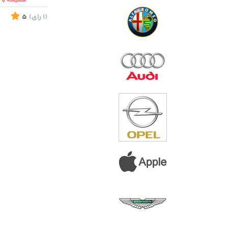
همیشه با ش
(1
رای
)
5