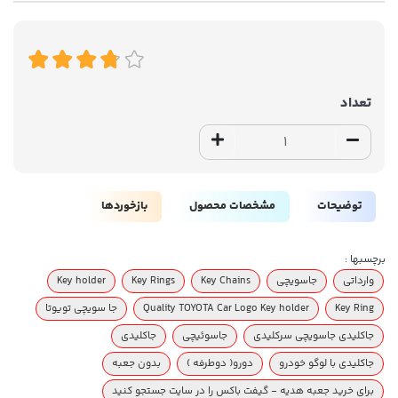
تعداد
توضیحات
مشخصات محصول
بازخوردها
برچسبها :
وارداتی
جاسویچی
Key Chains
Key Rings
Key holder
Key Ring
Quality TOYOTA Car Logo Key holder
جا سویچی تویوتا
جاکلیدی جاسویچی سرکلیدی
جاسوئیچی
جاکلیدی
جاکلیدی با لوگو خودرو
دورو( دوطرفه )
بدون جعبه
برای خرید جعبه هدیه - گیفت باکس را در سایت جستجو کنید