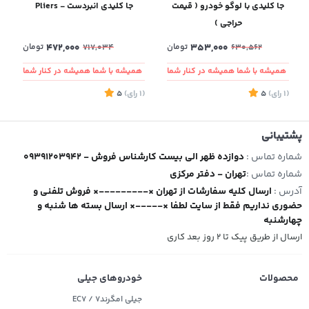
جا کلیدی با لوگو خودرو ( قیمت
جا کلیدی انبردست - Pliers
حراجی )
353,000
تومان
472,000
تومان
717,034
630,562
همیشه با شما همیشه در کنار شما
همیشه با شما همیشه در کنار شما
(1
رای
)
5
(1
رای
)
5
2
پشتیبانی
شماره تماس :
09391203942 - دوازده ظهر الی بیست کارشناس فروش
شماره تماس :
تهران - دفتر مرکزی
آدرس :
ارسال کلیه سفارشات از تهران ×---------× فروش تلفنی و
حضوری نداریم فقط از سایت لطفا ×-----× ارسال بسته ها شنبه و
چهارشنبه
ارسال از طریق پیک تا ۲ روز بعد کاری
محصولات
خودروهای جیلی
جیلی امگرند۷ / EC7