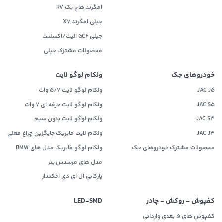
امگرند هاچ بک RV
جیلی امگرند X7
جیلی GC6 الیت/اکسلنت
محصولات مشترک جیلی
خودروهای جک
ولکام لوگو لایت
JAC J5
ولکام لوگو لایت 5/7 وات
JAC S5
ولکام لوگو لایت حرفه ای 7 وات
JAC S3
ولکام لوگو لایت بدون سیم
JAC J3
ولکام لایت فابریک جایگزین چراغ فعلی
محصولات مشترک خودروهای جک
ولکام لوگو فابریک مدل های BMW
مدل های مرسدس بنز
پارکابی ال ای دی افکتدار
کفپوش - روکش - چادر
LED‌-SMD
کفپوش های 5 بعدی وارداتی