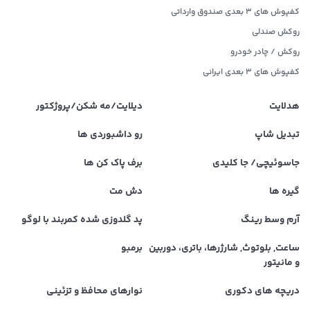
کفپوش های 3 بعدی صندوق وارداتی
روکش صندلی
روکش / چادر خودرو
کفپوش های ۳ بعدی ایرانی
هدلایت
دیلایت/مه شکن/پروژکتور
تبدیل شاپ
رو داشبوردی ها
جاسوئیچی/ جا کلیدی
برف پاک کن ها
گیره ها
دش مت
آرم وسط رینگ
پد گلدوزی شده کمربند با لوگو
ساعت, بلوتوث, شارژرها، باتری، دوربین
برمبو
و مانیتور
دریچه های دکوری
نوارهای محافظ و تزئینی