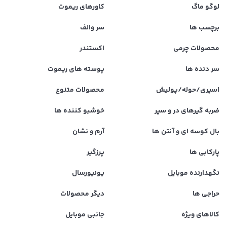
لوگو ماگ
کاورهای ریموت
برچسب ها
سر والف
محصولات چرمی
اکستندر
سر دنده ها
پوسته های ریموت
اسپری/حوله/پولیش
محصولات متنوع
ضربه گیرهای در و سپر
خوشبو کننده ها
بال کوسه ای و آنتن ها
آرم و نشان
پارکابی ها
پرزگیر
نگهدارنده موبایل
یونیورسال
حراجی ها
دیگر محصولات
کالاهای ویژه
جانبی موبایل