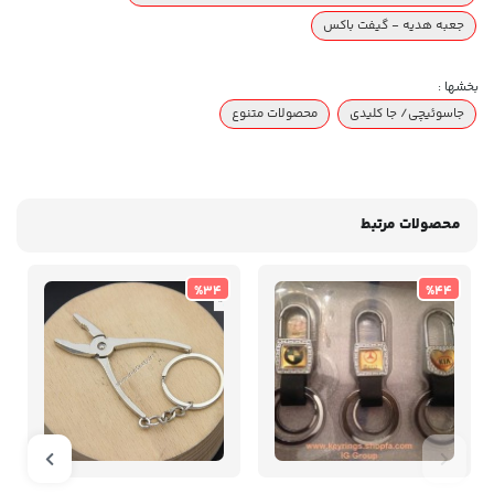
جعبه هدیه - گیفت باکس
بخشها :
جاسوئیچی/ جا کلیدی
محصولات متنوع
محصولات مرتبط
%34
%44