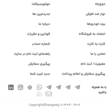
دوچرخه
موتورسیکلت
نوار ضد لغزش
جدیدترین ها
برند خودروها
درباره ما
اعتماد به فروشگاه
قوانین و مقررات
کارت به کارت
شماره حساب
تماس با ما
راهنمای ثبت نام در سایت
عضویت/ ثبت نام
پیگیری سفارش
پیگیری سفارش و اعلام پرداخت
سبد خرید شما
با ما همراه
باشید
1406 -1404 Copyright©Irangeely.ir