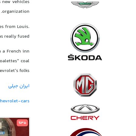
s new vehicles
organization.
es from Louis.
 really fused.
n a French inn
oalettes” coal
evrolet’s folks
ایران جیلی
chevrolet-cars
%35