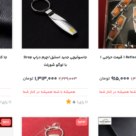
ت حراجی )
جاسوئیچی جدید استیل/چرم دراپ Drop
جا ک
با لوگو شورلت
1,313,000
915,000
تومان
تومان
2,229,003
1,
ما همیشه در کنار شما
همیشه با شما همیشه در کنار شما
(1
رای
)
5
(1
رای
)
%28
%33