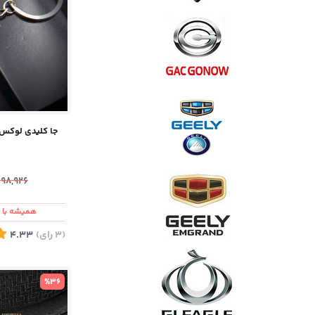
جا کلیدی لوکس شورلت
498,926
همیشه با ش
(3
رای
)
4.33
%36