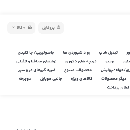
پروفایل
0
کالا
ر
تبدیل شاپ
رو داشبوردی ها
جاسوئیچی/ جا کلیدی
یتور
برمبو
دریچه های دکوری
نوارهای محافظ و تزئینی
ی/حوله/پولیش
محصولات متنوع
ضربه گیرهای در و سپر
دیگر محصولات
کالاهای ویژه
جانبی موبایل
دوچرخه
علام پرداخت