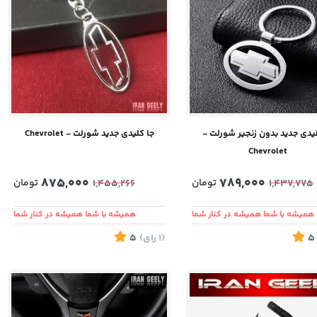
لیدی جدید بدون زنجیر شورلت -
جا کلیدی جدید شورلت - Chevrolet
Chevrolet
875,000
789,000
تومان
تومان
1,455,266
1,437,775
همیشه با شما همیشه در کنار شما
همیشه با شما همیشه در کنار شما
5
(1
رای
)
5