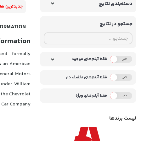
دسته‌بندی نتایج
جدیدترین ها
جستجو در نتایج
FORMATION
formation
nd formally
فقط آیتم‌های موجود
خیر
بله
is an American
eneral Motors
فقط آیتم‌های تخفیف دار
خیر
بله
under William
 the Chevrolet
فقط آیتم‌های ویژه
خیر
بله
 Car Company.
لیست برندها