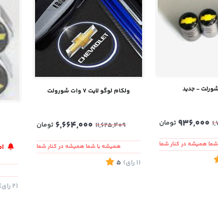
شورلت - جدید
ولکام لوگو لایت ۷ وات شورولت
936,000
تومان
1
6,664,000
تومان
11,625,409
ما همیشه در کنار شما
اط
همیشه با شما همیشه در کنار شما
(1
رای
)
5
(2
رای
)