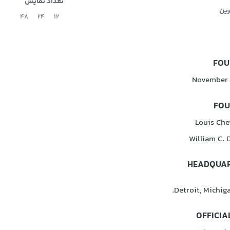
تعداد نمایش
رین
48
24
12
FOU
November 3
FOU
Louis Che
William C. 
HEADQUAR
Detroit, Michiga
OFFICIAL