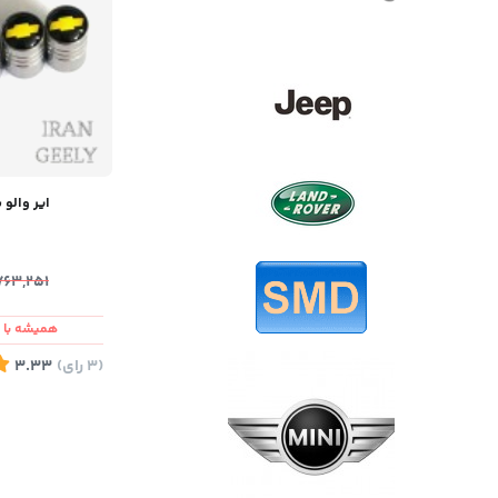
ایر والو 
,763,251
همیشه با ش
(3
رای
)
3.33