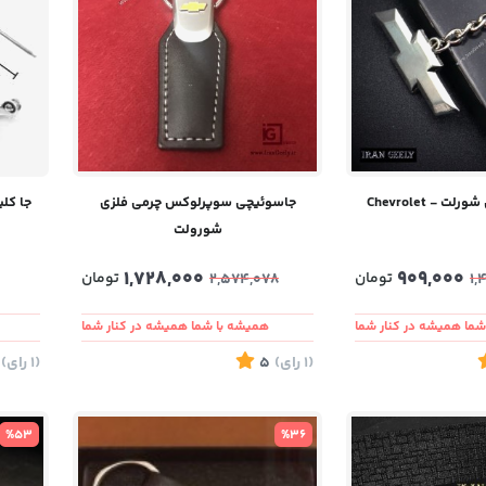
 - Chevrolet
جاسوئیچی سوپرلوکس چرمی فلزی
جا کل
شورولت
1,728,000
909,000
تومان
تومان
2,574,078
1,
ما همیشه در کنار شما
همیشه با شما همیشه در کنار شما
(1
رای
)
5
(1
رای
)
%53
%36