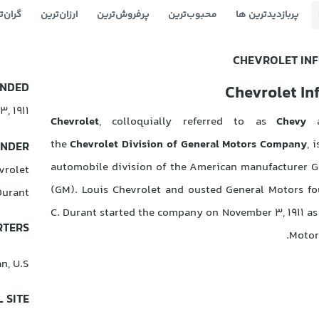
پربازدیدترین ها
محبوب‌‌ترین
پرفروش‌ترین
ارزان‌ترین
گران‌ت
CHEVROLET IN
NDED
Chevrolet In
, 1911
Chevrolet
, colloquially referred to as
Chevy
a
the
Chevrolet Division of General Motors Company
, 
NDER
automobile division of the American manufacturer G
vrolet
(GM). Louis Chevrolet and ousted General Motors fo
Durant
C. Durant started the company on November 3, 1911 as
TERS
Motor
n, U.S.
 SITE