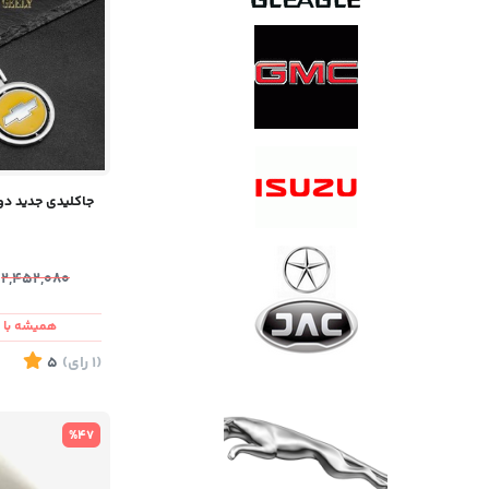
جاکلیدی جدید د
2,452,080
همیشه با ش
(1
رای
)
5
%47