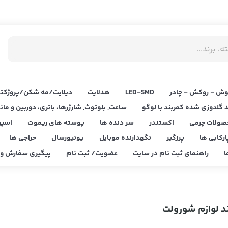
ش - روکش - چادر
LED‌-SMD
هدلایت
دیلایت/مه شکن/پروژکتو
د گلدوزی شده کمربند با لوگو
ساعت, بلوتوث, شارژرها، باتری، دوربین و مان
صولات چرمی
اکستندر
سر دنده ها
پوسته های ریموت
اسپر
ارکابی ها
پرزگیر
نگهدارنده موبایل
یونیورسال
حراجی ها
ا
راهنمای ثبت نام در سایت
عضویت/ ثبت نام
پیگیری سفارش و ا
د لوازم شورولت