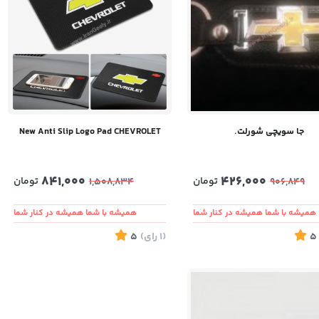
جا سویچی شورلت.
New Anti Slip Logo Pad CHEVROLET
841,000
426,000
تومان
تومان
1,508,834
906,849
همیشه با شما همیشه در کنار شما
همیشه با شما همیشه در کنار شما
5
(1
رای
)
5