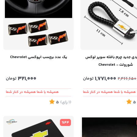
یدی جدید چرم بافته سوپر لوکس
یک عدد برچسب اپوکسی Chevrolet
شورولت - Chevrolet
321,000
1,771,000
تومان
تومان
2,466,650
همیشه با شما همیشه در کنار شما
همیشه با شما همیشه در کنار شما
5
(1
رای
)
5
%44