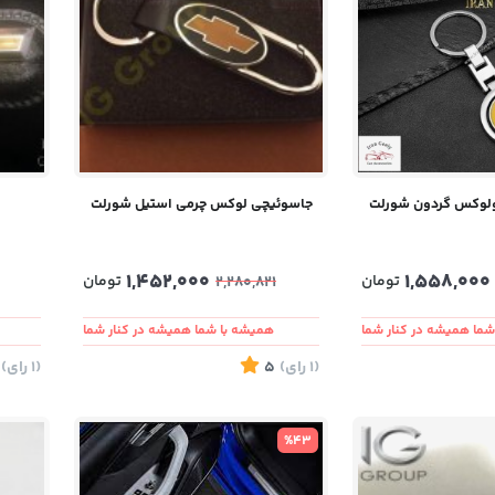
ولوکس گردون شورلت
جاسوئیچی لوکس چرمی استیل شورلت
1,452,000
1,558,000
تومان
تومان
2,280,821
ما همیشه در کنار شما
همیشه با شما همیشه در کنار شما
(1
رای
)
5
(1
رای
)
%43