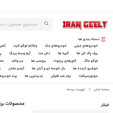
دسته بندی ها
خودروهای جیلی
خودروهای جک
ولکام لوگو لایت
کفپو
برف پاک کن ها
گیره ها
دش مت
آرم وسط رینگ
پ
لوگو ماگ
کاورهای ریموت
برچسب ها
سر والف
مح
خوشبو کننده ها
بال کوسه ای و آنتن ها
آرم و نشان
پ
موتورسیکلت
نوار ضد لغزش
جدیدترین ها
برند خودروه
صفحه اصلی
فهرست برندها
محصولات برن
فیلتر