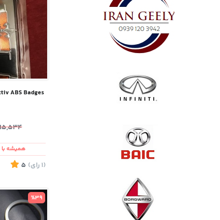
Reflectiv ABS Badges ( قیم
415,534
همیشه با ش
(1
رای
)
5
%39