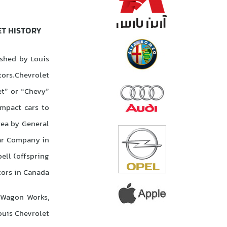
T HISTORY
ished by Louis
tors.Chevrolet
et” or “Chevy”
mpact cars to
rea by General
Car Company in
ell (offspring
ors in Canada.
 Wagon Works,
ouis Chevrolet