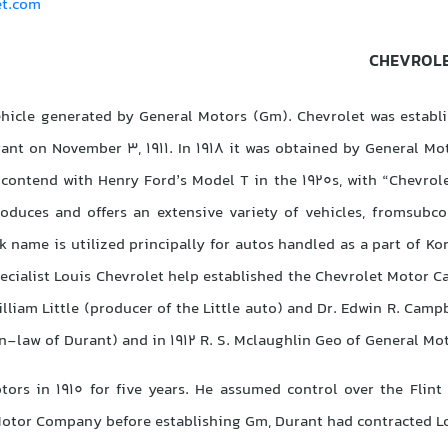
et.com
CHEVROLE
ehicle generated by General Motors (Gm). Chevrolet was establ
nt on November 3, 1911. In 1918 it was obtained by General Mo
 contend with Henry Ford’s Model T in the 1920s, with “Chevrol
duces and offers an extensive variety of vehicles, fromsubco
 name is utilized principally for autos handled as a part of Ko
pecialist Louis Chevrolet help established the Chevrolet Motor 
lliam Little (producer of the Little auto) and Dr. Edwin R. Campb
n-law of Durant) and in 1912 R. S. Mclaughlin Geo of General Mot
ors in 1910 for five years. He assumed control over the Flint
 Motor Company before establishing Gm, Durant had contracted L