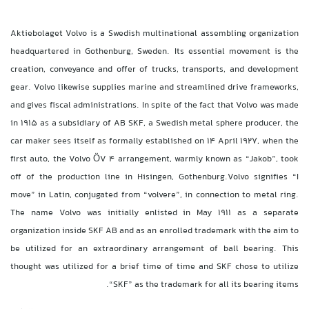
Aktiebolaget Volvo is a Swedish multinational assembling organization
headquartered in Gothenburg, Sweden. Its essential movement is the
creation, conveyance and offer of trucks, transports, and development
gear. Volvo likewise supplies marine and streamlined drive frameworks,
and gives fiscal administrations. In spite of the fact that Volvo was made
in 1915 as a subsidiary of AB SKF, a Swedish metal sphere producer, the
car maker sees itself as formally established on 14 April 1927, when the
first auto, the Volvo ÖV 4 arrangement, warmly known as “Jakob”, took
off of the production line in Hisingen, Gothenburg.Volvo signifies “I
move” in Latin, conjugated from “volvere”, in connection to metal ring.
The name Volvo was initially enlisted in May 1911 as a separate
organization inside SKF AB and as an enrolled trademark with the aim to
be utilized for an extraordinary arrangement of ball bearing. This
thought was utilized for a brief time of time and SKF chose to utilize
“SKF” as the trademark for all its bearing items.