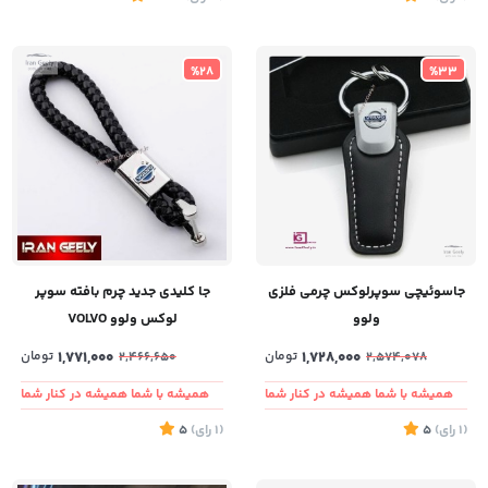
%28
%33
جاسوئیچی سوپرلوکس چرمی فلزی
جا کلیدی جدید چرم بافته سوپر
ولوو
لوکس ولوو VOLVO
1,728,000
تومان
1,771,000
تومان
2,466,650
2,574,078
همیشه با شما همیشه در کنار شما
همیشه با شما همیشه در کنار شما
(1
رای
)
5
(1
رای
)
5