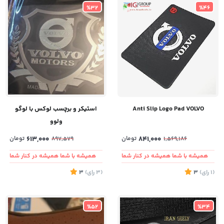
%32
%46
Anti Slip Logo Pad VOLVO
استیکر و برچسب لوکس با لوگو
ولوو
841,000
تومان
613,000
تومان
897,579
1,569,186
همیشه با شما همیشه در کنار شما
همیشه با شما همیشه در کنار شما
(1
رای
)
3
(3
رای
)
3
%52
%34