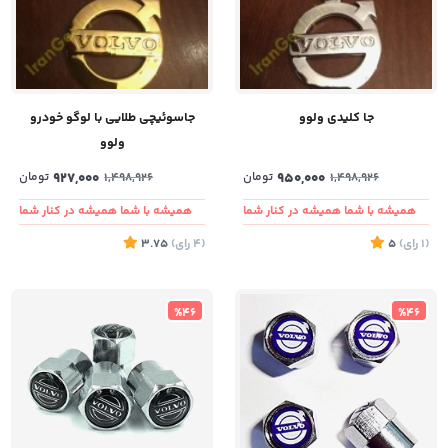
جا کلیدی ولوو
جاسوئیچی طلایی با لوگو خودرو
ولوو
950,000
تومان
927,000
تومان
1,498,926
1,498,926
همیشه با شما همیشه در کنار شما
همیشه با شما همیشه در کنار شما
(1
رای
)
5
(4
رای
)
3.75
%46
%46