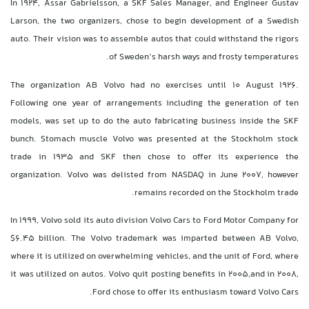
In 1924, Assar Gabrielsson, a SKF Sales Manager, and Engineer Gustav
Larson, the two organizers, chose to begin development of a Swedish
auto. Their vision was to assemble autos that could withstand the rigors
of Sweden’s harsh ways and frosty temperatures.
The organization AB Volvo had no exercises until 10 August 1926.
Following one year of arrangements including the generation of ten
models, was set up to do the auto fabricating business inside the SKF
bunch. Stomach muscle Volvo was presented at the Stockholm stock
trade in 1935 and SKF then chose to offer its experience the
organization. Volvo was delisted from NASDAQ in June 2007, however
remains recorded on the Stockholm trade.
In 1999, Volvo sold its auto division Volvo Cars to Ford Motor Company for
$6.45 billion. The Volvo trademark was imparted between AB Volvo,
where it is utilized on overwhelming vehicles, and the unit of Ford, where
it was utilized on autos. Volvo quit posting benefits in 2005,and in 2008,
Ford chose to offer its enthusiasm toward Volvo Cars.