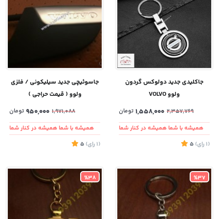
جاکلیدی جدید دولوکس گردون
جاسوئیچی جدید سیلیکونی / فلزی
ولوو VOLVO
ولوو ( قیمت حراجی )
1,558,000
تومان
950,000
تومان
1,971,088
2,357,769
همیشه با شما همیشه در کنار شما
همیشه با شما همیشه در کنار شما
(1
رای
)
5
(1
رای
)
5
%38
%37