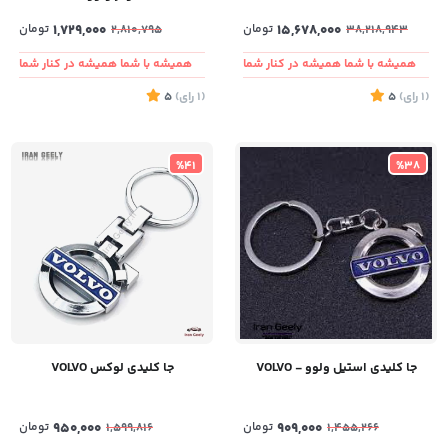
15,678,000
تومان
1,729,000
تومان
2,810,795
38,218,943
همیشه با شما همیشه در کنار شما
همیشه با شما همیشه در کنار شما
(1
رای
)
5
(1
رای
)
5
%41
%38
جا کلیدی استیل ولوو - VOLVO
جا کلیدی لوکس VOLVO
909,000
تومان
950,000
تومان
1,599,816
1,455,266