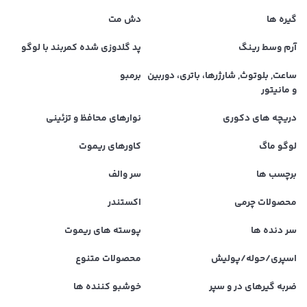
گیره ها
دش مت
آرم وسط رینگ
پد گلدوزی شده کمربند با لوگو
ساعت, بلوتوث, شارژرها، باتری، دوربین
برمبو
و مانیتور
دریچه های دکوری
نوارهای محافظ و تزئینی
لوگو ماگ
کاورهای ریموت
برچسب ها
سر والف
محصولات چرمی
اکستندر
سر دنده ها
پوسته های ریموت
اسپری/حوله/پولیش
محصولات متنوع
ضربه گیرهای در و سپر
خوشبو کننده ها