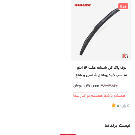
%52
برف پاک کن شیشه عقب ۱۴ اینچ
مناسب خودروهای شاسی و هاچ
بک
1,771,000
تومان
3,703,820
همیشه با شما همیشه در کنار شما
(1
رای
)
5
لیست برندها