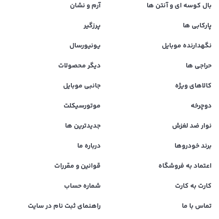
بال کوسه ای و آنتن ها
آرم و نشان
پارکابی ها
پرزگیر
نگهدارنده موبایل
یونیورسال
حراجی ها
دیگر محصولات
کالاهای ویژه
جانبی موبایل
دوچرخه
موتورسیکلت
نوار ضد لغزش
جدیدترین ها
برند خودروها
درباره ما
اعتماد به فروشگاه
قوانین و مقررات
کارت به کارت
شماره حساب
تماس با ما
راهنمای ثبت نام در سایت