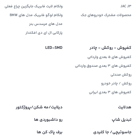
JAC J3
ولکام لایت فابریک جایگزین چراغ فعلی
محصولات مشترک خودروهای جک
ولکام لوگو فابریک مدل های BMW
مدل های مرسدس بنز
پارکابی ال ای دی افکتدار
کفپوش - روکش - چادر
LED‌-SMD
کفپوش های 5 بعدی وارداتی
کفپوش های 3 بعدی صندوق وارداتی
روکش صندلی
روکش / چادر خودرو
کفپوش های ۳ بعدی ایرانی
هدلایت
دیلایت/مه شکن/پروژکتور
تبدیل شاپ
رو داشبوردی ها
جاسوئیچی/ جا کلیدی
برف پاک کن ها