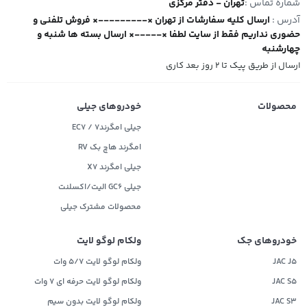
شماره تماس :
تهران - دفتر مرکزی
آدرس :
ارسال کلیه سفارشات از تهران ×---------× فروش تلفنی و
حضوری نداریم فقط از سایت لطفا ×-----× ارسال بسته ها شنبه و
چهارشنبه
ارسال از طریق پیک تا ۲ روز بعد کاری
محصولات
خودروهای جیلی
جیلی امگرند۷ / EC7
امگرند هاچ بک RV
جیلی امگرند X7
جیلی GC6 الیت/اکسلنت
محصولات مشترک جیلی
خودروهای جک
ولکام لوگو لایت
JAC J5
ولکام لوگو لایت 5/7 وات
JAC S5
ولکام لوگو لایت حرفه ای 7 وات
JAC S3
ولکام لوگو لایت بدون سیم