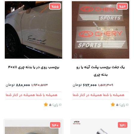
%55
%56
یک جفت برچسب پشت آینه یا رو
برچسب روی در یا بدنه چری ۴۰x۱۱
بدنه چری
672,000
تومان
880,000
تومان
1,940,573
1,512,309
همیشه با شما همیشه در کنار شما
همیشه با شما همیشه در کنار شما
(1
رای
)
5
(1
رای
)
5
%40
%41