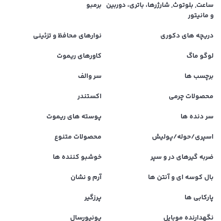
ساعت, بلوتوث, شارژرها، باتری، دوربین
برمبو
و مانیتور
دریچه های دکوری
نوارهای محافظ و تزئینی
لوگو ماگ
کاورهای ریموت
برچسب ها
سر والف
محصولات چرمی
اکستندر
سر دنده ها
پوسته های ریموت
اسپری/حوله/پولیش
محصولات متنوع
ضربه گیرهای در و سپر
خوشبو کننده ها
بال کوسه ای و آنتن ها
آرم و نشان
پارکابی ها
پرزگیر
نگهدارنده موبایل
یونیورسال