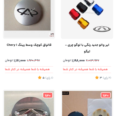
ایر والو جدید رنگی با لوگو چری -
قالپاق کوچک وسط رینگ Chery 1
تیگو
1,198,000
تومان
1,161,000
تومان
1,920,497
2,013,927
همیشه با شما همیشه در کنار شما
همیشه با شما همیشه در کنار شما
(2
رای
)
3
(1
رای
)
5
%40
%40