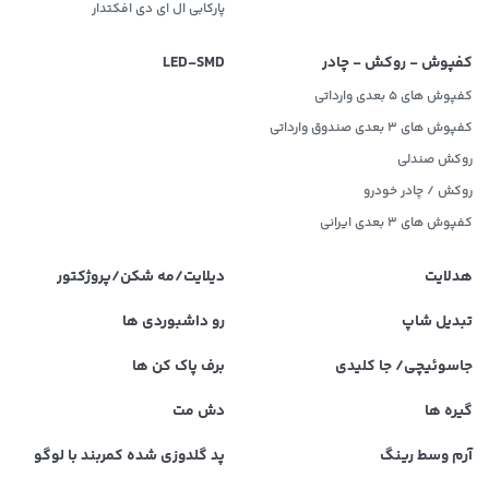
پارکابی ال ای دی افکتدار
کفپوش - روکش - چادر
LED‌-SMD
کفپوش های 5 بعدی وارداتی
کفپوش های 3 بعدی صندوق وارداتی
روکش صندلی
روکش / چادر خودرو
کفپوش های ۳ بعدی ایرانی
هدلایت
دیلایت/مه شکن/پروژکتور
تبدیل شاپ
رو داشبوردی ها
جاسوئیچی/ جا کلیدی
برف پاک کن ها
گیره ها
دش مت
آرم وسط رینگ
پد گلدوزی شده کمربند با لوگو