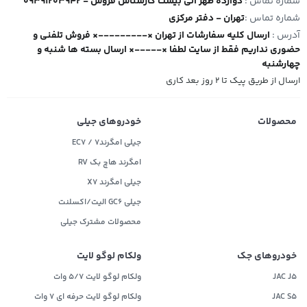
شماره تماس :
09391203942 - دوازده ظهر الی بیست کارشناس فروش
شماره تماس :
تهران - دفتر مرکزی
آدرس :
ارسال کلیه سفارشات از تهران ×---------× فروش تلفنی و
حضوری نداریم فقط از سایت لطفا ×-----× ارسال بسته ها شنبه و
چهارشنبه
ارسال از طریق پیک تا ۲ روز بعد کاری
محصولات
خودروهای جیلی
جیلی امگرند۷ / EC7
امگرند هاچ بک RV
جیلی امگرند X7
جیلی GC6 الیت/اکسلنت
محصولات مشترک جیلی
خودروهای جک
ولکام لوگو لایت
JAC J5
ولکام لوگو لایت 5/7 وات
JAC S5
ولکام لوگو لایت حرفه ای 7 وات