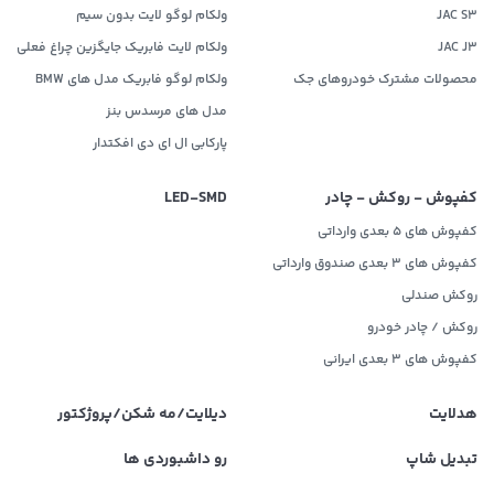
JAC S3
ولکام لوگو لایت بدون سیم
JAC J3
ولکام لایت فابریک جایگزین چراغ فعلی
محصولات مشترک خودروهای جک
ولکام لوگو فابریک مدل های BMW
مدل های مرسدس بنز
پارکابی ال ای دی افکتدار
کفپوش - روکش - چادر
LED‌-SMD
کفپوش های 5 بعدی وارداتی
کفپوش های 3 بعدی صندوق وارداتی
روکش صندلی
روکش / چادر خودرو
کفپوش های ۳ بعدی ایرانی
هدلایت
دیلایت/مه شکن/پروژکتور
تبدیل شاپ
رو داشبوردی ها