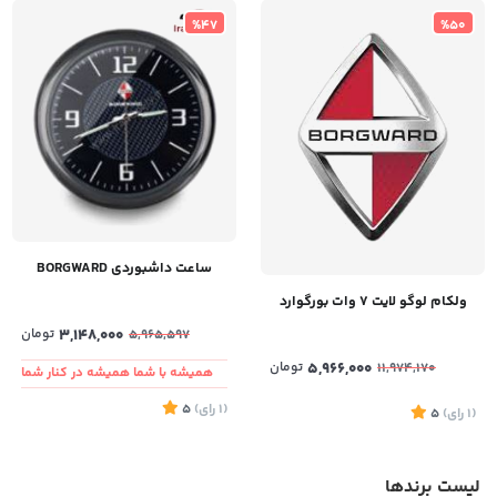
%47
%50
ساعت داشبوردی BORGWARD
ولکام لوگو لایت ۷ وات بورگوارد
3,148,000
تومان
5,965,597
5,966,000
تومان
11,974,170
همیشه با شما همیشه در کنار شما
(1
رای
)
5
(1
رای
)
5
لیست برندها