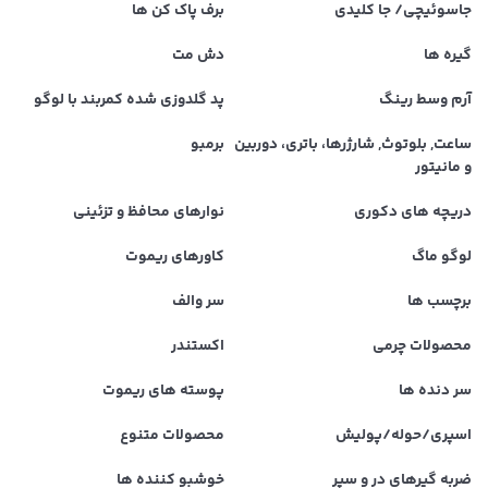
جاسوئیچی/ جا کلیدی
برف پاک کن ها
گیره ها
دش مت
آرم وسط رینگ
پد گلدوزی شده کمربند با لوگو
ساعت, بلوتوث, شارژرها، باتری، دوربین
برمبو
و مانیتور
دریچه های دکوری
نوارهای محافظ و تزئینی
لوگو ماگ
کاورهای ریموت
برچسب ها
سر والف
محصولات چرمی
اکستندر
سر دنده ها
پوسته های ریموت
اسپری/حوله/پولیش
محصولات متنوع
ضربه گیرهای در و سپر
خوشبو کننده ها