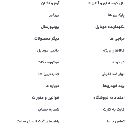
بال کوسه ای و آنتن ها
آرم و نشان
پارکابی ها
پرزگیر
نگهدارنده موبایل
یونیورسال
حراجی ها
دیگر محصولات
کالاهای ویژه
جانبی موبایل
دوچرخه
موتورسیکلت
نوار ضد لغزش
جدیدترین ها
برند خودروها
درباره ما
اعتماد به فروشگاه
قوانین و مقررات
کارت به کارت
شماره حساب
تماس با ما
راهنمای ثبت نام در سایت