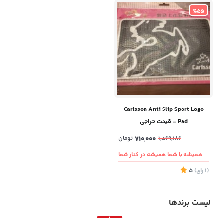
%55
CarIsson Anti Slip Sport Logo
Pad - قیمت حراجی
710,000
تومان
1,569,186
همیشه با شما همیشه در کنار شما
(1
رای
)
5
لیست برندها