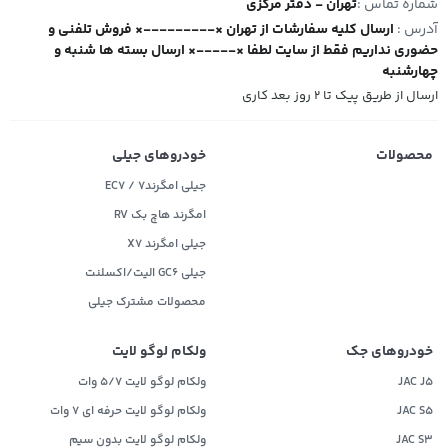
شماره تماس :
تهران - دفتر مرکزی
آدرس :
ارسال کلیه سفارشات از تهران ×---------× فروش تلفنی و
حضوری نداریم فقط از سایت لطفا ×-----× ارسال بسته ها شنبه و
چهارشنبه
ارسال از طریق پیک تا ۲ روز بعد کاری
محصولات
خودروهای جیلی
جیلی امگرند۷ / EC7
امگرند هاچ بک RV
جیلی امگرند X7
جیلی GC6 الیت/اکسلنت
محصولات مشترک جیلی
خودروهای جک
ولکام لوگو لایت
JAC J5
ولکام لوگو لایت 5/7 وات
JAC S5
ولکام لوگو لایت حرفه ای 7 وات
JAC S3
ولکام لوگو لایت بدون سیم