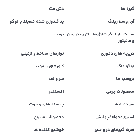
گیره ها
دش مت
آرم وسط رینگ
پد گلدوزی شده کمربند با لوگو
ساعت, بلوتوث, شارژرها، باتری، دوربین
برمبو
و مانیتور
دریچه های دکوری
نوارهای محافظ و تزئینی
لوگو ماگ
کاورهای ریموت
برچسب ها
سر والف
محصولات چرمی
اکستندر
سر دنده ها
پوسته های ریموت
اسپری/حوله/پولیش
محصولات متنوع
ضربه گیرهای در و سپر
خوشبو کننده ها