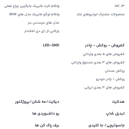
JAC J3
ولکام لایت فابریک جایگزین چراغ فعلی
محصولات مشترک خودروهای جک
ولکام لوگو فابریک مدل های BMW
مدل های مرسدس بنز
پارکابی ال ای دی افکتدار
کفپوش - روکش - چادر
LED‌-SMD
کفپوش های 5 بعدی وارداتی
کفپوش های 3 بعدی صندوق وارداتی
روکش صندلی
روکش / چادر خودرو
کفپوش های ۳ بعدی ایرانی
هدلایت
دیلایت/مه شکن/پروژکتور
تبدیل شاپ
رو داشبوردی ها
جاسوئیچی/ جا کلیدی
برف پاک کن ها