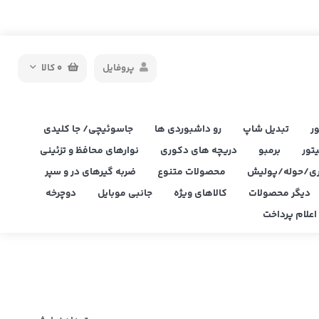
پروفایل
0
کالا
ر
تبدیل شاپ
رو داشبوردی ها
جاسوئیچی/ جا کلیدی
یتور
برمبو
دریچه های دکوری
نوارهای محافظ و تزئینی
ی/حوله/پولیش
محصولات متنوع
ضربه گیرهای در و سپر
دیگر محصولات
کالاهای ویژه
جانبی موبایل
دوچرخه
علام پرداخت