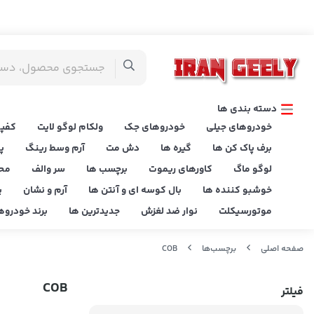
دسته بندی ها
خودروهای جیلی
خودروهای جک
ولکام لوگو لایت
کفپو
برف پاک کن ها
گیره ها
دش مت
آرم وسط رینگ
پ
لوگو ماگ
کاورهای ریموت
برچسب ها
سر والف
مح
خوشبو کننده ها
بال کوسه ای و آنتن ها
آرم و نشان
پ
موتورسیکلت
نوار ضد لغزش
جدیدترین ها
برند خودروه
صفحه اصلی
برچسب‌ها
COB
COB
فیلتر