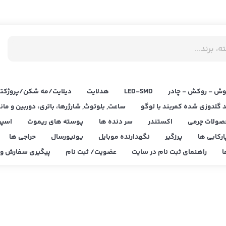
ش - روکش - چادر
LED‌-SMD
هدلایت
دیلایت/مه شکن/پروژکتو
د گلدوزی شده کمربند با لوگو
ساعت, بلوتوث, شارژرها، باتری، دوربین و مان
صولات چرمی
اکستندر
سر دنده ها
پوسته های ریموت
اسپر
ارکابی ها
پرزگیر
نگهدارنده موبایل
یونیورسال
حراجی ها
ا
راهنمای ثبت نام در سایت
عضویت/ ثبت نام
پیگیری سفارش و ا