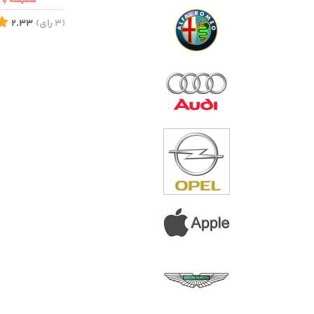
همیشه با ش
(3
رای
)
2.33