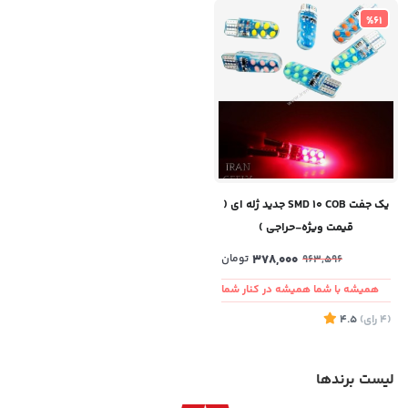
%61
یک جفت SMD 10 COB جدید ژله ای (
قیمت ویژه-حراجی )
378,000
تومان
963,596
همیشه با شما همیشه در کنار شما
(4
رای
)
4.5
لیست برندها