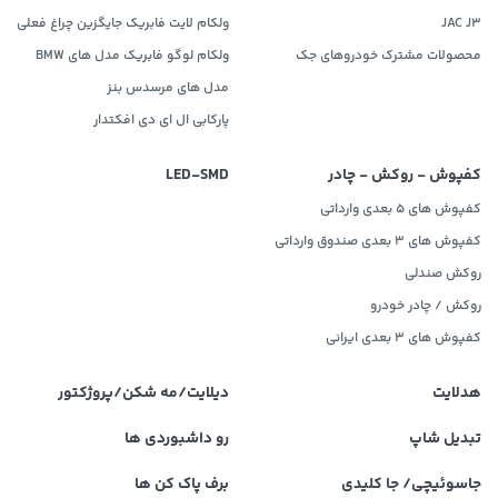
JAC J3
ولکام لایت فابریک جایگزین چراغ فعلی
محصولات مشترک خودروهای جک
ولکام لوگو فابریک مدل های BMW
مدل های مرسدس بنز
پارکابی ال ای دی افکتدار
کفپوش - روکش - چادر
LED‌-SMD
کفپوش های 5 بعدی وارداتی
کفپوش های 3 بعدی صندوق وارداتی
روکش صندلی
روکش / چادر خودرو
کفپوش های ۳ بعدی ایرانی
هدلایت
دیلایت/مه شکن/پروژکتور
تبدیل شاپ
رو داشبوردی ها
جاسوئیچی/ جا کلیدی
برف پاک کن ها