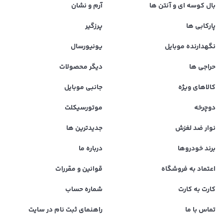
بال کوسه ای و آنتن ها
آرم و نشان
پارکابی ها
پرزگیر
نگهدارنده موبایل
یونیورسال
حراجی ها
دیگر محصولات
کالاهای ویژه
جانبی موبایل
دوچرخه
موتورسیکلت
نوار ضد لغزش
جدیدترین ها
برند خودروها
درباره ما
اعتماد به فروشگاه
قوانین و مقررات
کارت به کارت
شماره حساب
تماس با ما
راهنمای ثبت نام در سایت