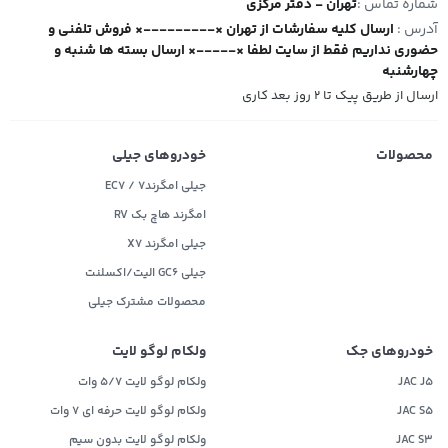
شماره تماس :
تهران - دفتر مرکزی
آدرس :
ارسال کلیه سفارشات از تهران ×---------× فروش تلفنی و
حضوری نداریم فقط از سایت لطفا ×-----× ارسال بسته ها شنبه و
چهارشنبه
ارسال از طریق پیک تا ۲ روز بعد کاری
محصولات
خودروهای جیلی
جیلی امگرند۷ / EC7
امگرند هاچ بک RV
جیلی امگرند X7
جیلی GC6 الیت/اکسلنت
محصولات مشترک جیلی
خودروهای جک
ولکام لوگو لایت
JAC J5
ولکام لوگو لایت 5/7 وات
JAC S5
ولکام لوگو لایت حرفه ای 7 وات
JAC S3
ولکام لوگو لایت بدون سیم