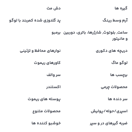
گیره ها
دش مت
آرم وسط رینگ
پد گلدوزی شده کمربند با لوگو
ساعت, بلوتوث, شارژرها، باتری، دوربین
برمبو
و مانیتور
دریچه های دکوری
نوارهای محافظ و تزئینی
لوگو ماگ
کاورهای ریموت
برچسب ها
سر والف
محصولات چرمی
اکستندر
سر دنده ها
پوسته های ریموت
اسپری/حوله/پولیش
محصولات متنوع
ضربه گیرهای در و سپر
خوشبو کننده ها