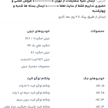
آدرس :
ارسال کلیه سفارشات از تهران ×---------× فروش تلفنی و
حضوری نداریم فقط از سایت لطفا ×-----× ارسال بسته ها شنبه و
چهارشنبه
ارسال از طریق پیک تا ۲ روز بعد کاری
محصولات
خودروهای جیلی
جیلی امگرند۷ / EC7
امگرند هاچ بک RV
جیلی امگرند X7
جیلی GC6 الیت/اکسلنت
محصولات مشترک جیلی
خودروهای جک
ولکام لوگو لایت
JAC J5
ولکام لوگو لایت 5/7 وات
JAC S5
ولکام لوگو لایت حرفه ای 7 وات
JAC S3
ولکام لوگو لایت بدون سیم
JAC J3
ولکام لایت فابریک جایگزین چراغ فعلی