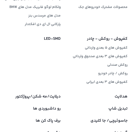
محصولات مشترک خودروهای جک
ولکام لوگو فابریک مدل های BMW
مدل های مرسدس بنز
پارکابی ال ای دی افکتدار
کفپوش - روکش - چادر
LED‌-SMD
کفپوش های 5 بعدی وارداتی
کفپوش های 3 بعدی صندوق وارداتی
روکش صندلی
روکش / چادر خودرو
کفپوش های ۳ بعدی ایرانی
هدلایت
دیلایت/مه شکن/پروژکتور
تبدیل شاپ
رو داشبوردی ها
جاسوئیچی/ جا کلیدی
برف پاک کن ها