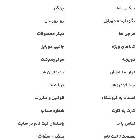
پارکابی ها
پرزگیر
نگهدارنده موبایل
یونیورسال
حراجی ها
دیگر محصولات
کالاهای ویژه
جانبی موبایل
دوچرخه
موتورسیکلت
نوار ضد لغزش
جدیدترین ها
برند خودروها
درباره ما
اعتماد به فروشگاه
قوانین و مقررات
کارت به کارت
شماره حساب
تماس با ما
راهنمای ثبت نام در سایت
عضویت/ ثبت نام
پیگیری سفارش