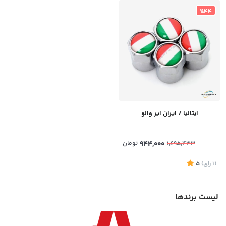
%44
ایتالیا / ایران ایر والو
944,000
تومان
1,695,433
(1
رای
)
5
لیست برندها