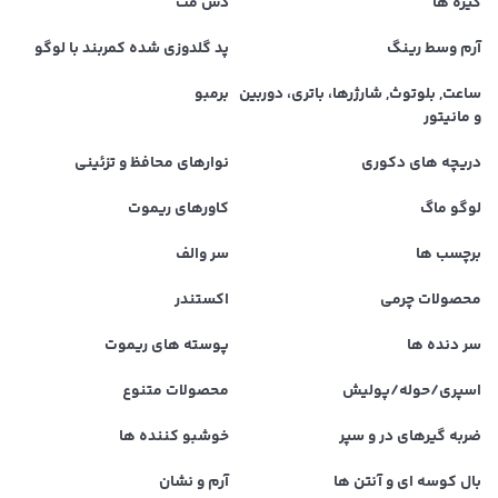
گیره ها
دش مت
آرم وسط رینگ
پد گلدوزی شده کمربند با لوگو
ساعت, بلوتوث, شارژرها، باتری، دوربین
برمبو
و مانیتور
دریچه های دکوری
نوارهای محافظ و تزئینی
لوگو ماگ
کاورهای ریموت
برچسب ها
سر والف
محصولات چرمی
اکستندر
سر دنده ها
پوسته های ریموت
اسپری/حوله/پولیش
محصولات متنوع
ضربه گیرهای در و سپر
خوشبو کننده ها
بال کوسه ای و آنتن ها
آرم و نشان