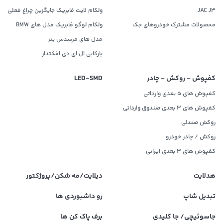
JAC J3
ولکام لایت فابریک جایگزین چراغ فعلی
محصولات مشترک خودروهای جک
ولکام لوگو فابریک مدل های BMW
مدل های مرسدس بنز
پارکابی ال ای دی افکتدار
کفپوش - روکش - چادر
LED‌-SMD
کفپوش های 5 بعدی وارداتی
کفپوش های 3 بعدی صندوق وارداتی
روکش صندلی
روکش / چادر خودرو
کفپوش های ۳ بعدی ایرانی
هدلایت
دیلایت/مه شکن/پروژکتور
تبدیل شاپ
رو داشبوردی ها
جاسوئیچی/ جا کلیدی
برف پاک کن ها