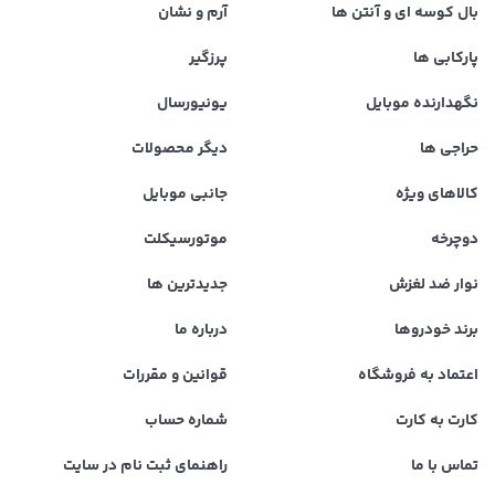
بال کوسه ای و آنتن ها
آرم و نشان
پارکابی ها
پرزگیر
نگهدارنده موبایل
یونیورسال
حراجی ها
دیگر محصولات
کالاهای ویژه
جانبی موبایل
دوچرخه
موتورسیکلت
نوار ضد لغزش
جدیدترین ها
برند خودروها
درباره ما
اعتماد به فروشگاه
قوانین و مقررات
کارت به کارت
شماره حساب
تماس با ما
راهنمای ثبت نام در سایت