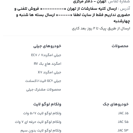
شماره تماس :
تهران - دفتر مرکزی
آدرس :
ارسال کلیه سفارشات از تهران ×---------× فروش تلفنی و
حضوری نداریم فقط از سایت لطفا ×-----× ارسال بسته ها شنبه و
چهارشنبه
ارسال از طریق پیک تا ۲ روز بعد کاری
محصولات
خودروهای جیلی
جیلی امگرند۷ / EC7
امگرند هاچ بک RV
جیلی امگرند X7
جیلی GC6 الیت/اکسلنت
محصولات مشترک جیلی
خودروهای جک
ولکام لوگو لایت
JAC J5
ولکام لوگو لایت 5/7 وات
JAC S5
ولکام لوگو لایت حرفه ای 7 وات
JAC S3
ولکام لوگو لایت بدون سیم