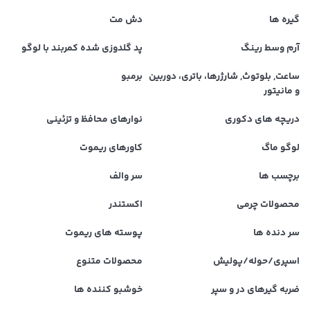
گیره ها
دش مت
آرم وسط رینگ
پد گلدوزی شده کمربند با لوگو
ساعت, بلوتوث, شارژرها، باتری، دوربین
برمبو
و مانیتور
دریچه های دکوری
نوارهای محافظ و تزئینی
لوگو ماگ
کاورهای ریموت
برچسب ها
سر والف
محصولات چرمی
اکستندر
سر دنده ها
پوسته های ریموت
اسپری/حوله/پولیش
محصولات متنوع
ضربه گیرهای در و سپر
خوشبو کننده ها