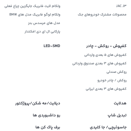
JAC J3
ولکام لایت فابریک جایگزین چراغ فعلی
محصولات مشترک خودروهای جک
ولکام لوگو فابریک مدل های BMW
مدل های مرسدس بنز
پارکابی ال ای دی افکتدار
کفپوش - روکش - چادر
LED‌-SMD
کفپوش های 5 بعدی وارداتی
کفپوش های 3 بعدی صندوق وارداتی
روکش صندلی
روکش / چادر خودرو
کفپوش های ۳ بعدی ایرانی
هدلایت
دیلایت/مه شکن/پروژکتور
تبدیل شاپ
رو داشبوردی ها
جاسوئیچی/ جا کلیدی
برف پاک کن ها