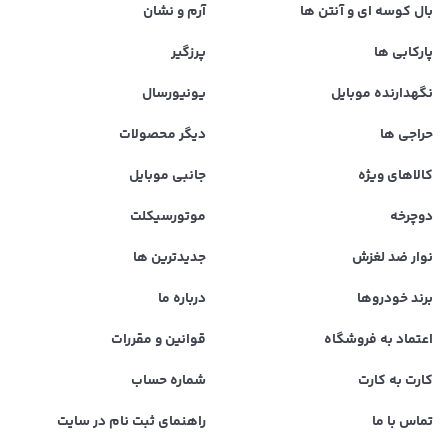
بال کوسه ای و آنتن ها
آرم و نشان
پارکابی ها
پرزگیر
نگهدارنده موبایل
یونیورسال
حراجی ها
دیگر محصولات
کالاهای ویژه
جانبی موبایل
دوچرخه
موتورسیکلت
نوار ضد لغزش
جدیدترین ها
برند خودروها
درباره ما
اعتماد به فروشگاه
قوانین و مقررات
کارت به کارت
شماره حساب
تماس با ما
راهنمای ثبت نام در سایت