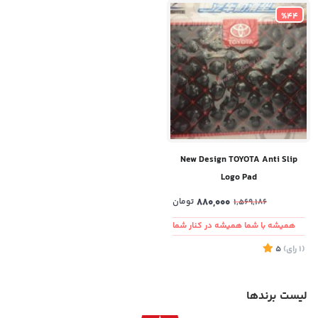
%44
New Design TOYOTA Anti Slip
Logo Pad
880,000
تومان
1,569,186
همیشه با شما همیشه در کنار شما
(1
رای
)
5
لیست برندها