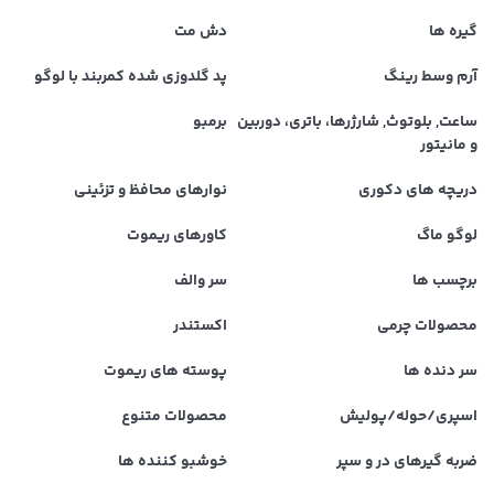
گیره ها
دش مت
آرم وسط رینگ
پد گلدوزی شده کمربند با لوگو
ساعت, بلوتوث, شارژرها، باتری، دوربین
برمبو
و مانیتور
دریچه های دکوری
نوارهای محافظ و تزئینی
لوگو ماگ
کاورهای ریموت
برچسب ها
سر والف
محصولات چرمی
اکستندر
سر دنده ها
پوسته های ریموت
اسپری/حوله/پولیش
محصولات متنوع
ضربه گیرهای در و سپر
خوشبو کننده ها