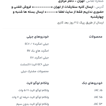
شماره تماس :
تهران - دفتر مرکزی
آدرس :
ارسال کلیه سفارشات از تهران ×---------× فروش تلفنی و
حضوری نداریم فقط از سایت لطفا ×-----× ارسال بسته ها شنبه و
چهارشنبه
ارسال از طریق پیک تا ۲ روز بعد کاری
محصولات
خودروهای جیلی
جیلی امگرند۷ / EC7
امگرند هاچ بک RV
جیلی امگرند X7
جیلی GC6 الیت/اکسلنت
محصولات مشترک جیلی
خودروهای جک
ولکام لوگو لایت
JAC J5
ولکام لوگو لایت 5/7 وات
JAC S5
ولکام لوگو لایت حرفه ای 7 وات
JAC S3
ولکام لوگو لایت بدون سیم