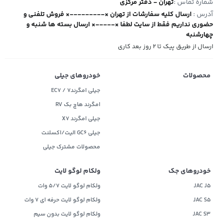
شماره تماس :
تهران - دفتر مرکزی
آدرس :
ارسال کلیه سفارشات از تهران ×---------× فروش تلفنی و
حضوری نداریم فقط از سایت لطفا ×-----× ارسال بسته ها شنبه و
چهارشنبه
ارسال از طریق پیک تا ۲ روز بعد کاری
محصولات
خودروهای جیلی
جیلی امگرند۷ / EC7
امگرند هاچ بک RV
جیلی امگرند X7
جیلی GC6 الیت/اکسلنت
محصولات مشترک جیلی
خودروهای جک
ولکام لوگو لایت
JAC J5
ولکام لوگو لایت 5/7 وات
JAC S5
ولکام لوگو لایت حرفه ای 7 وات
JAC S3
ولکام لوگو لایت بدون سیم