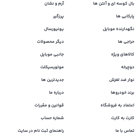
بال کوسه ای و آنتن ها
آرم و نشان
پارکابی ها
پرزگیر
نگهدارنده موبایل
یونیورسال
حراجی ها
دیگر محصولات
کالاهای ویژه
جانبی موبایل
دوچرخه
موتورسیکلت
نوار ضد لغزش
جدیدترین ها
برند خودروها
درباره ما
اعتماد به فروشگاه
قوانین و مقررات
کارت به کارت
شماره حساب
تماس با ما
راهنمای ثبت نام در سایت