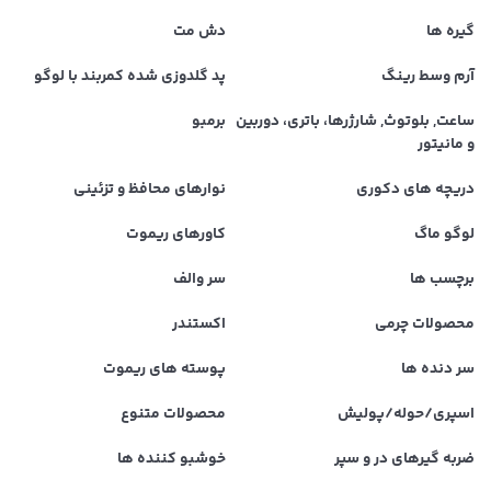
گیره ها
دش مت
آرم وسط رینگ
پد گلدوزی شده کمربند با لوگو
ساعت, بلوتوث, شارژرها، باتری، دوربین
برمبو
و مانیتور
دریچه های دکوری
نوارهای محافظ و تزئینی
لوگو ماگ
کاورهای ریموت
برچسب ها
سر والف
محصولات چرمی
اکستندر
سر دنده ها
پوسته های ریموت
اسپری/حوله/پولیش
محصولات متنوع
ضربه گیرهای در و سپر
خوشبو کننده ها