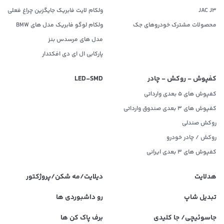
JAC J3
ولکام لایت فابریک جایگزین چراغ فعلی
محصولات مشترک خودروهای جک
ولکام لوگو فابریک مدل های BMW
مدل های مرسدس بنز
پارکابی ال ای دی افکتدار
کفپوش - روکش - چادر
LED‌-SMD
کفپوش های 5 بعدی وارداتی
کفپوش های 3 بعدی صندوق وارداتی
روکش صندلی
روکش / چادر خودرو
کفپوش های ۳ بعدی ایرانی
هدلایت
دیلایت/مه شکن/پروژکتور
تبدیل شاپ
رو داشبوردی ها
جاسوئیچی/ جا کلیدی
برف پاک کن ها