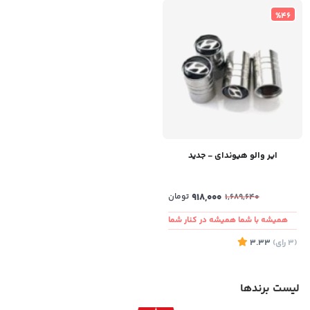
%46
ایر والو هیوندای - جدید
918,000
تومان
1,689,640
همیشه با شما همیشه در کنار شما
(3
رای
)
3.33
لیست برندها